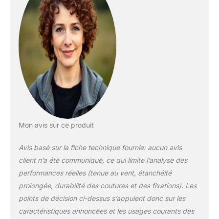
𝗦𝗧𝗥𝗨𝗖𝗧𝗨𝗥𝗘 𝗘𝗡
𝗔𝗖𝗜𝗘𝗥
𝗜𝗡𝗢𝗫𝗬𝗗𝗔𝗕𝗟𝗘
𝗥𝗢𝗕𝗨𝗦𝗧𝗘 – La
structure innovante
en acier allié
inoxydable assure
une stabilité
maximale à cette
tonnelle pliante,
même en cas de vent
léger ou de pluie.
Parfaite pour les fêtes
Mon avis sur ce produit
de jardin, les
festivals, les marchés
Avis basé sur la fiche technique fournie: aucun avis
ou le camping, elle
client n’a été communiqué, ce qui limite l’analyse des
garantit une durabilité
performances réelles (tenue au vent, étanchéité
et une fiabilité à toute
épreuve. 𝟭𝟬𝟬 %
prolongée, durabilité des coutures et des fixations). Les
𝗘́𝗧𝗔𝗡𝗖𝗛𝗘 𝗘𝗧
points de décision ci-dessus s’appuient donc sur les
𝗥𝗘́𝗦𝗜𝗦𝗧𝗔𝗡𝗧𝗘 𝗔𝗨𝗫
caractéristiques annoncées et les usages courants des
𝗨𝗩 – Le toit est