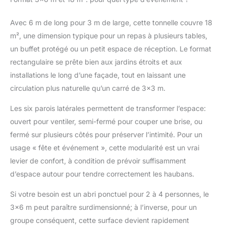
et fonctionnel.
𝗦𝗧𝗥𝗨𝗖𝗧𝗨𝗥𝗘 𝗘𝗡
Avec 6 m de long pour 3 m de large, cette tonnelle couvre 18
𝗔𝗖𝗜𝗘𝗥 𝗜𝗡𝗢𝗫𝗬𝗗𝗔𝗕𝗟𝗘
m², une dimension typique pour un repas à plusieurs tables,
𝗥𝗢𝗕𝗨𝗦𝗧𝗘 – La
un buffet protégé ou un petit espace de réception. Le format
structure innovante en
acier allié inoxydable
rectangulaire se prête bien aux jardins étroits et aux
assure une stabilité
installations le long d’une façade, tout en laissant une
maximale à cette
circulation plus naturelle qu’un carré de 3×3 m.
tonnelle pliante, même
en cas de vent léger ou
Les six parois latérales permettent de transformer l’espace:
de pluie. Parfaite pour
ouvert pour ventiler, semi-fermé pour couper une brise, ou
les fêtes de jardin, les
fermé sur plusieurs côtés pour préserver l’intimité. Pour un
festivals, les marchés
ou le camping, elle
usage « fête et événement », cette modularité est un vrai
garantit une durabilité
levier de confort, à condition de prévoir suffisamment
et une fiabilité à toute
d’espace autour pour tendre correctement les haubans.
épreuve. 𝟭𝟬𝟬 %
𝗘́𝗧𝗔𝗡𝗖𝗛𝗘 𝗘𝗧
Si votre besoin est un abri ponctuel pour 2 à 4 personnes, le
𝗥𝗘́𝗦𝗜𝗦𝗧𝗔𝗡𝗧𝗘 𝗔𝗨𝗫
3×6 m peut paraître surdimensionné; à l’inverse, pour un
𝗨𝗩 – Le toit est revêtu
de polyester et les
groupe conséquent, cette surface devient rapidement