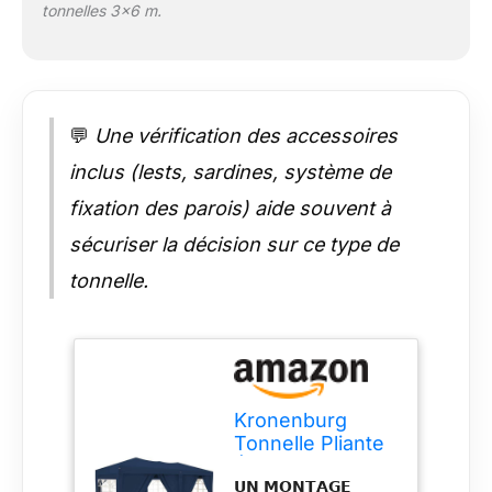
tonnelles 3×6 m.
revêtu de polyester et
les coutures sont
scellées (bandes
thermosoudées),
garantissant une
protection totale
💬
Une vérification des accessoires
contre l'humidité.
inclus (lests, sardines, système de
Avec une protection
UV 50+, cette
fixation des parois) aide souvent à
tonnelle vous
sécuriser la décision sur ce type de
protège efficacement
du soleil, assurant
tonnelle.
confort et sécurité
pour tous vos
convives.
𝗖𝗢𝗠𝗣𝗢𝗦𝗜𝗧𝗜𝗢𝗡
𝗖𝗢𝗠𝗣𝗟𝗘̀𝗧𝗘 𝗗𝗨 𝗦𝗘𝗧
– Ce pack inclut une
Kronenburg
tonnelle couleur bleu
Tonnelle Pliante
de 3x6 m avec son
Étanche 3x6 m
toit pré-monté, 6
𝗨𝗡 𝗠𝗢𝗡𝗧𝗔𝗚𝗘
avec 6 Parois