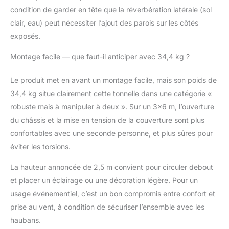
cordes d'ancrage, 12
condition de garder en tête que la réverbération latérale (sol
piquets de terre, un sac
de transport pratique et
clair, eau) peut nécessiter l’ajout des parois sur les côtés
un manuel
exposés.
d'instructions détaillé
pour un montage aisé.
Montage facile — que faut-il anticiper avec 34,4 kg ?
𝗖𝗢𝗠𝗣𝗔𝗖𝗧𝗘 𝗘𝗧
𝗙𝗔𝗖𝗜𝗟𝗘 𝗔̀
Le produit met en avant un montage facile, mais son poids de
𝗧𝗥𝗔𝗡𝗦𝗣𝗢𝗥𝗧𝗘𝗥 – Une
34,4 kg situe clairement cette tonnelle dans une catégorie «
fois pliée, cette tente
robuste mais à manipuler à deux ». Sur un 3×6 m, l’ouverture
de réception mesure
environ 119 x 22 x 36
du châssis et la mise en tension de la couverture sont plus
cm et pèse 34,5 kg.
confortables avec une seconde personne, et plus sûres pour
Son format compact
éviter les torsions.
facilite le rangement et
le transport. Veuillez
La hauteur annoncée de 2,5 m convient pour circuler debout
noter que l'expédition
et placer un éclairage ou une décoration légère. Pour un
s'effectue en deux colis
usage événementiel, c’est un bon compromis entre confort et
séparés pour une
meilleure gestion
prise au vent, à condition de sécuriser l’ensemble avec les
logistique.
haubans.