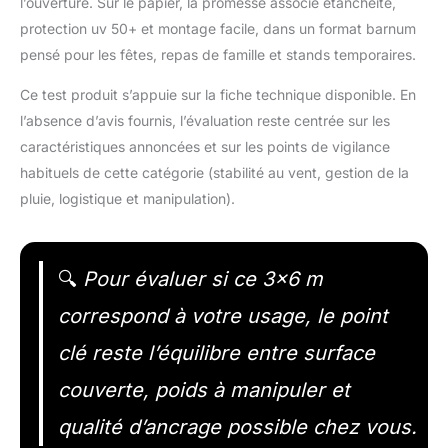
l’ouverture. Sur le papier, la promesse associe étanchéité,
protection uv 50+ et montage facile, dans un format barnum
pensé pour les fêtes, repas de famille et stands temporaires.
Ce test produit s’appuie sur la fiche technique disponible. En
l’absence d’avis fournis, l’évaluation reste centrée sur les
caractéristiques annoncées et sur les points de vigilance
habituels de cette catégorie (stabilité au vent, gestion de la
pluie, logistique et manipulation).
🔍
Pour évaluer si ce 3×6 m
correspond à votre usage, le point
clé reste l’équilibre entre surface
couverte, poids à manipuler et
qualité d’ancrage possible chez vous.