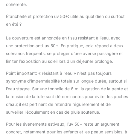
coutures sont scellées
cohérente.
(bandes
thermosoudées),
Étanchéité et protection uv 50+: utile au quotidien ou surtout
garantissant une
en été ?
protection totale contre
l'humidité. Avec une
La couverture est annoncée en tissu résistant à l’eau, avec
protection UV 50+,
une protection anti-uv 50+. En pratique, cela répond à deux
cette tonnelle vous
protège efficacement
scénarios fréquents: se protéger d’une averse passagère et
du soleil, assurant
limiter l’exposition au soleil lors d’un déjeuner prolongé.
confort et sécurité pour
tous vos convives.
Point important: « résistant à l’eau » n’est pas toujours
𝗖𝗢𝗠𝗣𝗢𝗦𝗜𝗧𝗜𝗢𝗡
synonyme d’imperméabilité totale sur longue durée, surtout si
𝗖𝗢𝗠𝗣𝗟𝗘̀𝗧𝗘 𝗗𝗨 𝗦𝗘𝗧 –
l’eau stagne. Sur une tonnelle de 6 m, la gestion de la pente et
Ce pack inclut une
la tension de la toile sont déterminantes pour éviter les poches
tonnelle couleur bleu
de 3x6 m avec son toit
d’eau; il est pertinent de retendre régulièrement et de
pré-monté, 6 parois
surveiller l’écoulement en cas de pluie soutenue.
latérales (4 avec
fenêtres, 2 avec
Pour les événements estivaux, l’uv 50+ reste un argument
fermetures éclair), 6
concret, notamment pour les enfants et les peaux sensibles, à