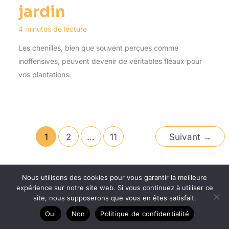
jardin
4 minutes de lecture
Les chenilles, bien que souvent perçues comme
inoffensives, peuvent devenir de véritables fléaux pour
vos plantations.
1
2
…
11
Suivant
→
Nous utilisons des cookies pour vous garantir la meilleure
expérience sur notre site web. Si vous continuez à utiliser ce
site, nous supposerons que vous en êtes satisfait.
Oui
Non
Politique de confidentialité