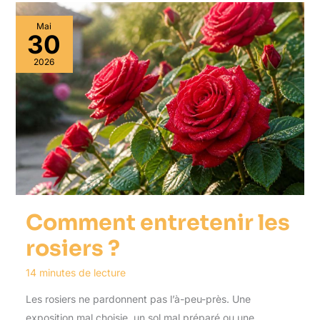
Mai
30
2026
Comment entretenir les
rosiers ?
14 minutes de lecture
Les rosiers ne pardonnent pas l’à-peu-près. Une
exposition mal choisie, un sol mal préparé ou une