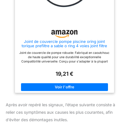
Joint de couvercle pompe piscine oring joint
torique prefiltre a sable o ring 4 voies joint filtre
170 230mm
Joint de couvercle de pompe robuste: Fabriqué en caoutchouc
de haute qualité pour une durabilité exceptionnelle
Compatibilité universelle: Conçu pour s'adapter à la plupart
des pompes de piscine avec un diamètre interne nominal de
170 millimètres Système de joint torique 4 voies: Permet une
19,21 €
étanchéité optimale et une facilité d'installation Préfiltrage à
sable efficace: Inclut un préfiltre à sable pour une eau de
piscine plus propre et claire Disponible en noir: Offert dans
une finition élégante et discrète pour s'intégrer parfaitement à
votre piscine
Après avoir repéré les signaux, l’étape suivante consiste à
relier ces symptômes aux causes les plus courantes, afin
d’éviter des démontages inutiles.