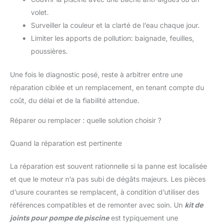
manière fiable même en cas de
tempête Protection toute l'année,
volet.
été comme hiver – En été, la
Surveiller la couleur et la clarté de l’eau chaque jour.
bâche bloque 99 % des rayons
UV et empêche la prolifération
Limiter les apports de pollution: baignade, feuilles,
des algues ; en hiver, elle
protège de la chute des feuilles,
poussières.
de la neige et des dégâts
causés par le gel. Votre piscine
reste propre. L'installation de
Une fois le diagnostic posé, reste à arbitrer entre une
ces bâches rondes et
imperméables pour piscine
réparation ciblée et un remplacement, en tenant compte du
permet de résoudre rapidement
coût, du délai et de la fiabilité attendue.
et efficacement les problèmes
de nettoyage, tandis que les
systèmes de fixation, les
Réparer ou remplacer : quelle solution choisir ?
sangles et les piquets fournis
garantissent un ajustement
parfait. Il s'agit d'une housse de
Quand la réparation est pertinente
protection pratique et comp
La réparation est souvent rationnelle si la panne est localisée
et que le moteur n’a pas subi de dégâts majeurs. Les pièces
d’usure courantes se remplacent, à condition d’utiliser des
références compatibles et de remonter avec soin. Un
kit de
joints pour pompe de piscine
est typiquement une