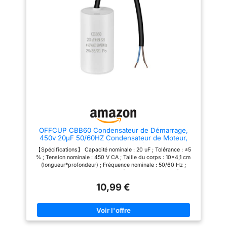
OFFCUP CBB60 Condensateur de Démarrage,
450v 20μF 50/60HZ Condensateur de Moteur,
Condensateurs Microfarad avec fil pour Pompe
【Spécifications】 Capacité nominale : 20 uF ; Tolérance : ±5
Piscine Climatiseur Moteur
% ; Tension nominale : 450 V CA ; Taille du corps : 10x4,1 cm
(longueur*profondeur) ; Fréquence nominale : 50/60 Hz ;
Catégorie climatique : 40/70/21 【Large compatibilité 】es
valeurs nominales de 450 V et 20 uF du condensateur le
10,99 €
rendent compatible avec une variété de systèmes et
d'équipements électriques, ce qui en fait un condensateur
polyvalent polyvalent et un choix universel pratique pour les
clients. 【Environnement de travail】 Le condensateur CBB60
convient au démarrage et au fonctionnement de moteurs
monophasés dans les systèmes d'alimentation CA 50 Hz/60