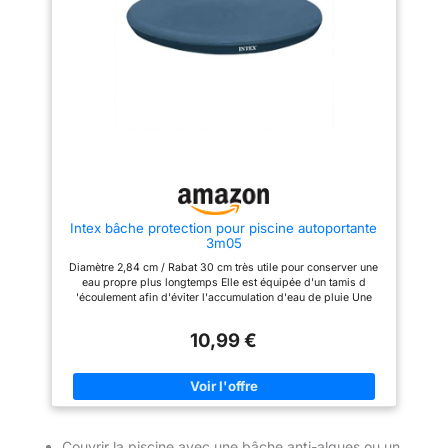
pertes de chaleur nocturnes de
90 %. Dans le même temps,
l'évaporation de l'eau est
considérablement réduite. Vous
économisez ainsi sur les frais
de chauffage et d'eau et
prolongez la saison de
baignade Compatibilité
polyvalente et gain de place –
Convient aux piscines hors sol
rondes, aux trampolines ronds,
aux jacuzzis, aux baignoires ou
aux bassins pour animaux de
compagnie. Lorsqu’elle n’est
pas utilisée, il suffit de la plier
Intex bâche protection pour piscine autoportante
et de la ranger pour gagner de
3m05
la place. Notre service client se
tient à votre disposition pour
Diamètre 2,84 cm / Rabat 30 cm très utile pour conserver une
répondre rapidement à vos
eau propre plus longtemps Elle est équipée d'un tamis d
questions – pour votre
'écoulement afin d'éviter l'accumulation d'eau de pluie Une
satisfaction Stable et facile à
corde sur le pourtour permet de les attacher solidement au
installer – Équipée d’un cordon
bassin <b>Description du produit</b>: Bâche de protection
de serrage, de serre-câbles
10,99 €
pour piscine autostable 3,05 m pour conserver une eau propre
robustes et de piquets
plus longtemps <b>Contenu du packaging</b>: 1 bâche
d’ancrage, la couverture tient
<b>Nécessite des piles</b>: Non
bien en place et en toute
sécurité sur les piscines rondes
ou les trampolines (⌀ 310 cm).
L’installation se fait en quelques
minutes, et la bâche résiste de
Couvrir la piscine avec une bâche anti-algues ou un