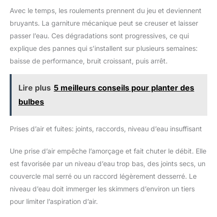
suivantes : diamètre supérieur : 18,5 cm (rebords inclus),
Avec le temps, les roulements prennent du jeu et deviennent
diamètre inférieur : 12 cm, hauteur : 13,5 cm, largeur du rebord :
1,2 cm. Sa finition blanche s'intègre discrètement dans votre
bruyants. La garniture mécanique peut se creuser et laisser
bassin, pour un rendu propre et harmonieux. Robuste et facile
à installer, ce panier de skimmer de remplacement est un
passer l’eau. Ces dégradations sont progressives, ce qui
élément indispensable pour préserver la qualité de votre eau et
assurer le bon fonctionnement de votre filtration, jour après
explique des pannes qui s’installent sur plusieurs semaines:
jour. 🥇 SOCIÉTÉ FRANÇAISE Notre ambition est de répondre à
baisse de performance, bruit croissant, puis arrêt.
vos besoins au quotidien en vous offrant des gammes toujours
plus variées et dans l'air du temps. Découvrez un large choix
de produits à travers nos différentes marques.
Lire plus
5 meilleurs conseils pour planter des
bulbes
Prises d’air et fuites: joints, raccords, niveau d’eau insuffisant
Une prise d’air empêche l’amorçage et fait chuter le débit. Elle
est favorisée par un niveau d’eau trop bas, des joints secs, un
couvercle mal serré ou un raccord légèrement desserré. Le
niveau d’eau doit immerger les skimmers d’environ un tiers
pour limiter l’aspiration d’air.