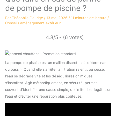
de pompe de piscine ?
Par
Théophile Fleurige
/
13 mai 2026
/
11 minutes de lecture
/
Conseils aménagement extérieur
4.8/5 - (6 votes)
La pompe de piscine est un maillon discret mais déterminant
du bassin. Quand elle s’arrête, la filtration ralentit ou cesse,
l’eau se dégrade vite et les déséquilibres chimiques
s’installent. Agir méthodiquement, en sécurité, permet
souvent d’identifier une cause simple, de limiter les dégâts sur
l’eau et d’éviter une réparation plus coûteuse.