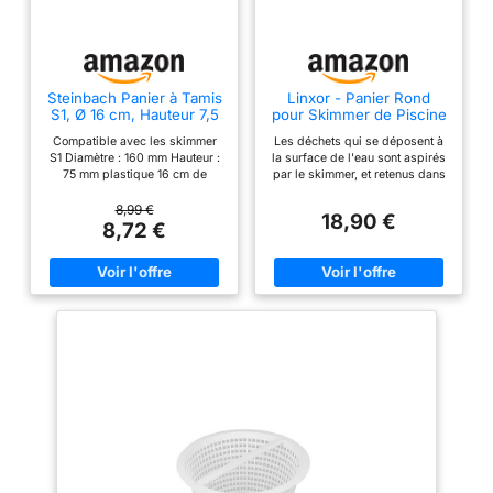
Steinbach Panier à Tamis
Linxor - Panier Rond
S1, Ø 16 cm, Hauteur 7,5
pour Skimmer de Piscine
cm, pour Skimmer S1,
- Diam 18.8 cm - Blanc
Compatible avec les skimmer
Les déchets qui se déposent à
060903, Blanc
S1 Diamètre : 160 mm Hauteur :
la surface de l'eau sont aspirés
75 mm plastique 16 cm de
par le skimmer, et retenus dans
diamètre Hauteur : 7,50 cm
le panier de skimmer. Videz
régulièrement le panier de
8,99 €
18,90 €
skimmer pour un bon entretien
8,72 €
de votre piscine. Avec le temps
celui-ci peut s'abîmer voir
même se casser, grâce à notre
panier de skimmer pour
piscine, vous pourrez le
remplacer facilement. Sa taille
supérieure est de 18.8 cm, sa
taille inférieure est de 14.2 cm et
la hauteur est de 10 cm. Son
coloris est blanc. Société
Française - Notre service SAV
est joignable par téléphone du
lundi au vendredi de 9h00 à
12h00 et de 14h00 à 17h30. La
garantie est de 12 mois.