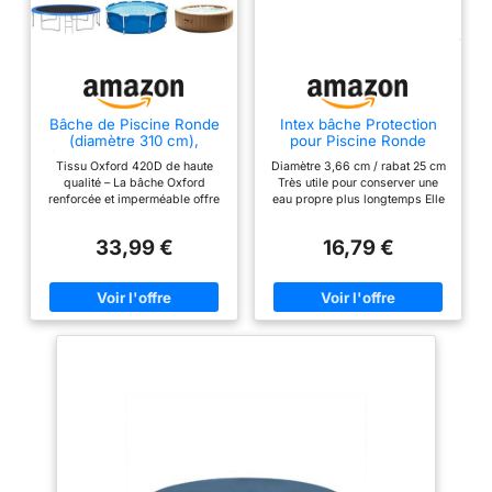
Bâche de Piscine Ronde
Intex bâche Protection
(diamètre 310 cm),
pour Piscine Ronde
épaisse, en Tissu Oxford
3m66
Tissu Oxford 420D de haute
Diamètre 3,66 cm / rabat 25 cm
420D
qualité – La bâche Oxford
Très utile pour conserver une
renforcée et imperméable offre
eau propre plus longtemps Elle
une meilleure résistance à la
est équipée d'un tamis d
déchirure. Elle protège
'écoulement afin d'éviter
33,99 €
16,79 €
efficacement contre les rayons
l'accumulation d'eau de pluie
UV et le vent, garantit une durée
Une corde sur le pourtour
de vie prolongée et offre une
permet de les attacher
protection durable. Elle résiste
solidement au bassin
efficacement au vent, à la pluie,
à la poussière et à la saleté,
empêche les déchirures dues
aux intempéries et assure une
protection durable – idéale pour
une utilisation tout au long de
l'année Isolation thermique et
économies d'énergie – Le tissu
noir absorbant la chaleur
augmente la température de
l'eau de 8 à 12 °F et réduit les