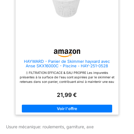
HAYWARD - Panier de Skimmer hayxard avec
Anse SKX16000C - Piscine - HAY-251-0528
💧FILTRATION EFFICACE & EAU PROPRE Les impuretés
présentes à la surface de l'eau sont aspirées par le skimmer et
retenues dans son panier, contribuant ainsi à maintenir une eau
propre et saine au quotidien. Pour garantir une filtration
optimale, il est essentiel de remplacer ou de vider
21,99 €
régulièrement ce panier. 🔄REMPLACEMENT SIMPLE &
PERFORMANCE RESTAURÉE Le panier de skimmer de
remplacement SKX16000C est la solution idéale pour restaurer
rapidement l'efficacité de votre système de filtration. Pratique
et économique, il permet de maintenir les performances de
votre piscine sans contrainte. ✅COMPATIBILITÉ Conçu pour
s'adapter parfaitement à votre installation, ce panier est
Usure mécanique: roulements, garniture, axe
compatible avec les skimmers Hayward Cofies, Premium,
Design et Omega. 📏DIMENSIONS Ses dimensions sont les