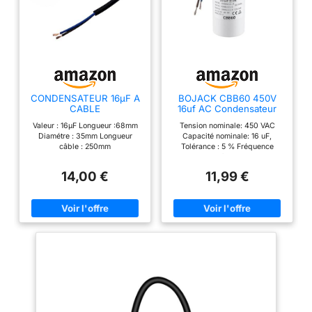
CONDENSATEUR 16µF A
BOJACK CBB60 450V
CABLE
16uf AC Condensateur
ondensateur de moteur
Valeur : 16µF Longueur :68mm
Tension nominale: 450 VAC
Diamétre : 35mm Longueur
Capacité nominale: 16 uF,
câble : 250mm
Tolérance : 5 % Fréquence
nominale: 50/60 Hz Plage de
température de fonctionnement:
14,00 €
11,99 €
-25 ℃ à +70 / -13℉ à +158℉
Utilisation pour: Moteurs à
courant alternatif monophasés,
tels que les micropompes à
eau, les compresseurs, les
moteurs, les ventilateurs de
plafond, les climatiseurs, les
machines à laver et les
appareils électriques.