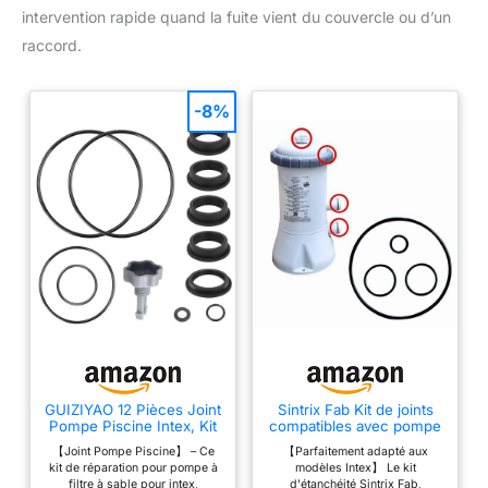
intervention rapide quand la fuite vient du couvercle ou d’un
raccord.
-8%
GUIZIYAO 12 Pièces Joint
Sintrix Fab Kit de joints
Pompe Piscine Intex, Kit
compatibles avec pompe
Réparation Piscine,
filtrante Intex Krystal
【Joint Pompe Piscine】 – Ce
【Parfaitement adapté aux
Pompes À Filtre À Sable
Clear 604/604G - Joints
kit de réparation pour pompe à
modèles Intex】 Le kit
Intex Pièces De
d'étanchéité de rechange
filtre à sable pour intex,
d'étanchéité Sintrix Fab,