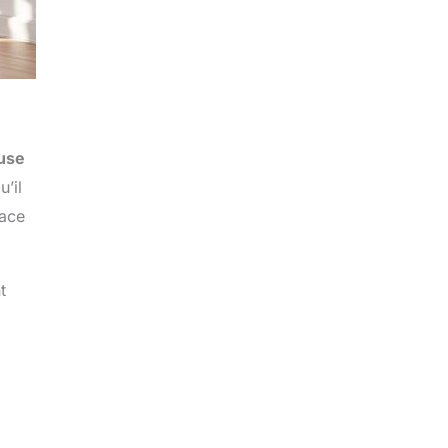
euse
u’il
pace
t