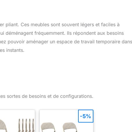
 de 175 kg sur son
! Table pliante pour 8
 Pliante en deux et
personnes
 d'une poignée, il
sera facile de la
er pliant. Ces meubles sont souvent légers et faciles à
ter pour la ranger
 coin de garage ou
s qui déménagent fréquemment. Ils répondent aux besoins
 de jardin durant
r. Très stable et
aginez pouvoir aménager un espace de travail temporaire dan
e, cette table de
es instants.
ue nique vous
ttra de profiter
inement de vos
ons estivales avec
roches ! MARQUE
ISE : expédition
te depuis notre
ôt dans la Loire
outes sortes de besoins et de configurations.
-5%