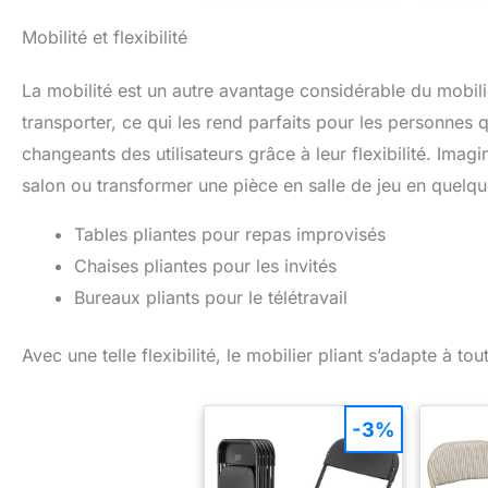
110kg Forme valise avec
un poids
poignée de transport une
plateau.
Mobilité et flexibilité
fois repliée Aucun
équipée
entretien nécessaire
vous 
La mobilité est un autre avantage considérable du mobili
transpor
dans un
transporter, ce qui les rend parfaits pour les personne
d'abri
l'hive
changeants des utilisateurs grâce à leur flexibilité. Im
robust
salon ou transformer une pièce en salle de jeu en quelqu
piq
perme
ple
Tables pliantes pour repas improvisés
récepti
Chaises pliantes pour les invités
vos p
FRANÇA
Bureaux pliants pour le télétravail
direc
entrep
Avec une telle flexibilité, le mobilier pliant s’adapte à t
-3%