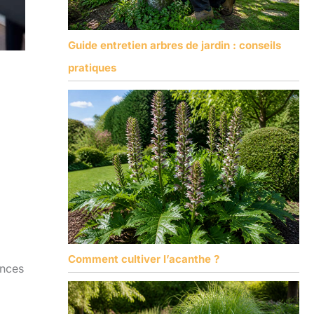
Guide entretien arbres de jardin : conseils
pratiques
Comment cultiver l’acanthe ?
ances