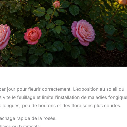
ar jour pour fleurir correctement. L’exposition au soleil du
vite le feuillage et limite l’installation de maladies fongique
longues, peu de boutons et des floraisons plus courtes.
séchage rapide de la rosée.
haies ou bâtiments.