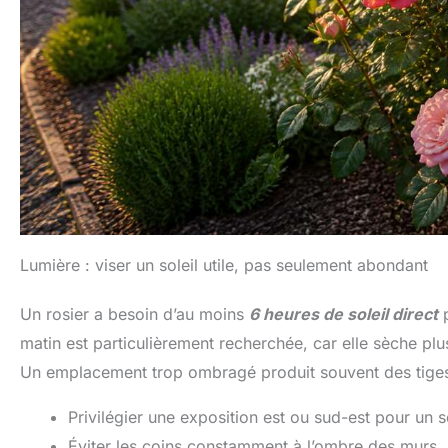
Lumière : viser un soleil utile, pas seulement abondant
Un rosier a besoin d’au moins
6 heures de soleil direct
p
matin est particulièrement recherchée, car elle sèche plus 
Un emplacement trop ombragé produit souvent des tiges 
Privilégier une exposition est ou sud-est pour un 
Éviter les coins constamment à l’ombre des murs, 