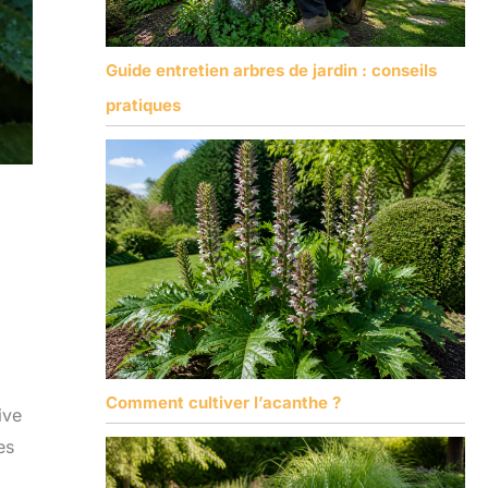
Guide entretien arbres de jardin : conseils
pratiques
Comment cultiver l’acanthe ?
ive
es