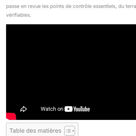
passe en revue les points de contrôle essentiels, du terr
vérifiables.
Table des matières