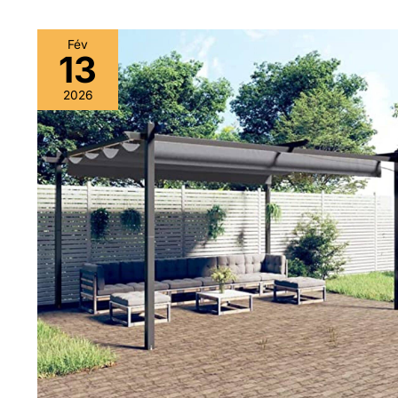
Fév
13
2026