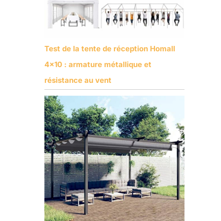
Test de la tente de réception Homall
4×10 : armature métallique et
résistance au vent