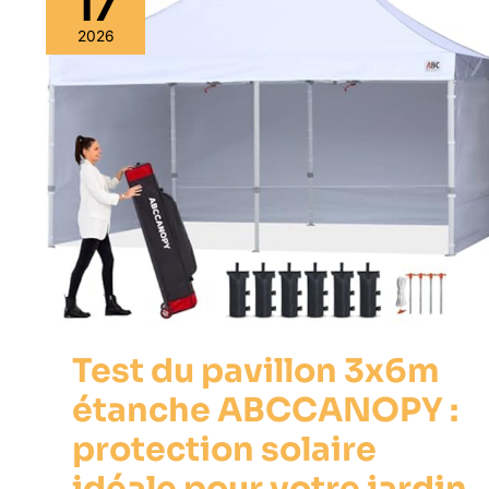
17
2026
Test du pavillon 3x6m
étanche ABCCANOPY :
protection solaire