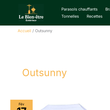
Aller
Parasols chauffants
Br
au
Tonnelles
Recettes
contenu
Accueil
Outsunny
Outsunny
Fév