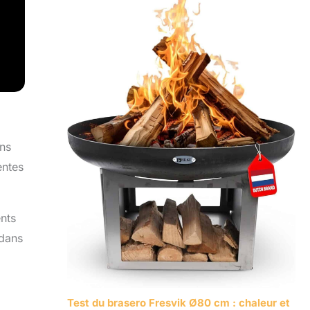
ans
entes
nts
 dans
Test du brasero Fresvik Ø80 cm : chaleur et