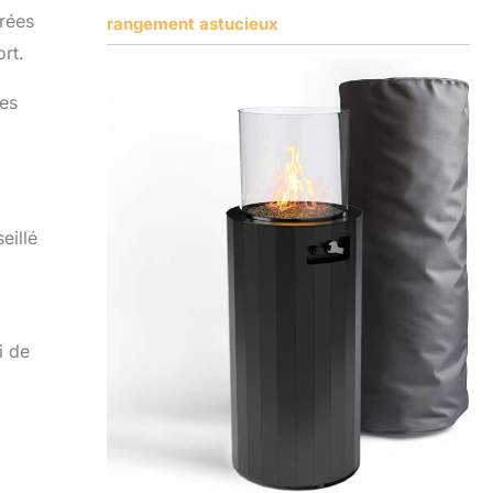
irées
rangement astucieux
rt.
tes
eillé
i de