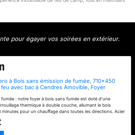
périence inoubliable
de feu de camp, tout en maîtrisant
nte pour égayer vos soirées en extérieur.
ro à Bois sans émission de fumée, 710x450
 feu avec bac à Cendres Amovible, Foyer
Portable intérieur en Acier Inoxydable SUS430,
fumée : notre foyer à bois sans fumée est doté d'une
g en terrasse extérieure
rrouillage thermique à double couche, allumant le bois
 minutes pour un chauffage dans toutes les directions. Acier
amélioré : la doublure intérieure en acier inoxydable 430
€
à la chaleur jusqu'à 1832 ℉ sans rouiller ni s'écailler,
e durabilité même lors d'une utilisation prolongée à haute