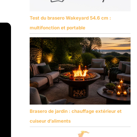
Test du brasero Wakeyard 54.6 cm :
multifonction et portable
Brasero de jardin : chauffage extérieur et
cuiseur d’aliments