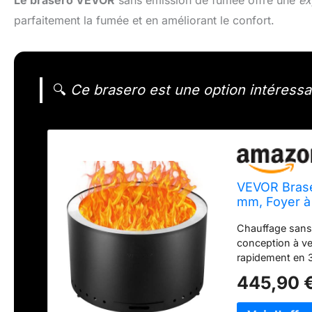
Le brasero VEVOR
sans émission de fumée offre une
ex
parfaitement la fumée et en améliorant le confort.
🔍
Ce brasero est une option intéressa
VEVOR Brase
mm, Foyer à
d'extérieur 
Chauffage sans 
pour Campin
conception à ve
rapidement en 3
inoxydable 430 
445,90 
amélioré résiste 
garantissant un