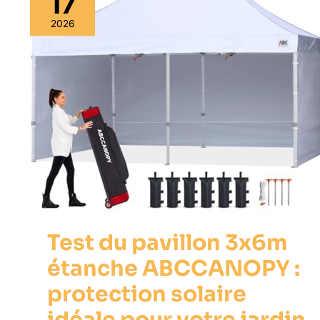
17
2026
Test du pavillon 3x6m
étanche ABCCANOPY :
protection solaire