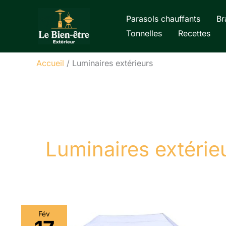
Aller
Parasols chauffants
Br
au
Tonnelles
Recettes
contenu
Accueil
Luminaires extérieurs
Luminaires extérie
Fév