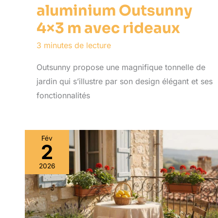
aluminium Outsunny
4×3 m avec rideaux
3 minutes de lecture
Outsunny propose une magnifique tonnelle de
jardin qui s’illustre par son design élégant et ses
fonctionnalités
Fév
2
2026