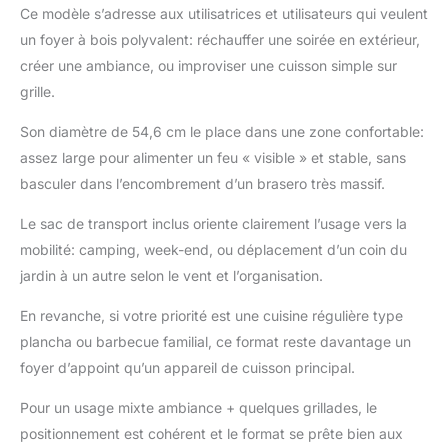
extérieurs uniques!
Ce modèle s’adresse aux utilisatrices et utilisateurs qui veulent
【Stable et portable】:
un foyer à bois polyvalent: réchauffer une soirée en extérieur,
Ce brasero extérieur
barbecue est en acier
créer une ambiance, ou improviser une cuisson simple sur
stable avec revêtement
grille.
anti-rouille et jambes
robustes, assurant
Son diamètre de 54,6 cm le place dans une zone confortable:
durabilité en extérieur.
assez large pour alimenter un feu « visible » et stable, sans
Démontable pour
basculer dans l’encombrement d’un brasero très massif.
réduire le volume de
70%, rangement et
Le sac de transport inclus oriente clairement l’usage vers la
transport faciles !
mobilité: camping, week-end, ou déplacement d’un coin du
【Conception à
circulation d'air à
jardin à un autre selon le vent et l’organisation.
360°】: Le brasero
En revanche, si votre priorité est une cuisine régulière type
fonte possède de
grandes entrées d'air
plancha ou barbecue familial, ce format reste davantage un
latérales pour
foyer d’appoint qu’un appareil de cuisson principal.
maximiser l'oxygène,
combustion
Pour un usage mixte ambiance + quelques grillades, le
vigoureuse et réduire le
positionnement est cohérent et le format se prête bien aux
gaspillage. La grille