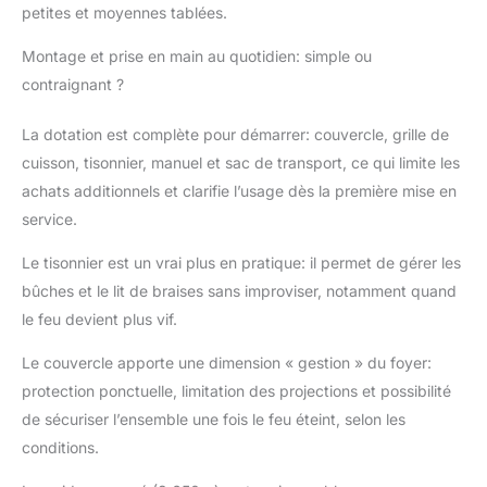
petites et moyennes tablées.
inférieure améliore la
circulation d'air, évitant
Montage et prise en main au quotidien: simple ou
combustion incomplète
contraignant ?
et éclaboussures pour
utilisation extérieure
sûre et écologique!
La dotation est complète pour démarrer: couvercle, grille de
【Assemblage Sans
cuisson, tisonnier, manuel et sac de transport, ce qui limite les
Outils】: Le brasero de
achats additionnels et clarifie l’usage dès la première mise en
jardin possède un
service.
design principalement
intégré sans outils
Le tisonnier est un vrai plus en pratique: il permet de gérer les
nécessaires. Une
personne le monte en
bûches et le lit de braises sans improviser, notamment quand
5 min pour commencer
le feu devient plus vif.
rapidement. Inclut sac
de transport assorti et
Le couvercle apporte une dimension « gestion » du foyer:
tisonnier; rangez le tout
protection ponctuelle, limitation des projections et possibilité
pour garder coffres de
de sécuriser l’ensemble une fois le feu éteint, selon les
voiture et débarras
conditions.
propres. 【Complet
avec Accessoires】: Ce