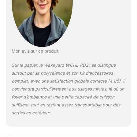
stable avec
revêtement anti-
rouille et jambes
robustes, assurant
durabilité en
extérieur. Démontable
pour réduire le
volume de 70%,
Mon avis sur ce produit
rangement et
transport faciles !
Sur le papier, le Wakeyard WCHL-RD21 se distingue
【Conception à
surtout par sa polyvalence et son kit d’accessoires
circulation d'air à
complet, avec une satisfaction globale correcte (4,1/5). Il
360°】: Le brasero
fonte possède de
conviendra particulièrement aux usages mixtes, là où un
grandes entrées d'air
foyer d’ambiance et une petite capacité de cuisson
latérales pour
suffisent, tout en restant assez transportable pour des
maximiser l'oxygène,
sorties en extérieur.
combustion
vigoureuse et réduire
le gaspillage. La grille
inférieure améliore la