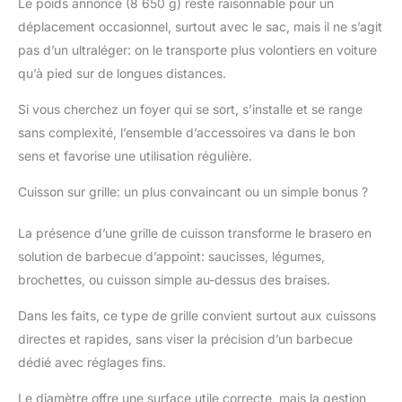
Le poids annoncé (8 650 g) reste raisonnable pour un
brasero de camping
inclut tisonnier,
déplacement occasionnel, surtout avec le sac, mais il ne s’agit
couvercle, grille de
pas d’un ultraléger: on le transporte plus volontiers en voiture
cuisson, grille à bois et
qu’à pied sur de longues distances.
sac imperméable, le
tout en une boîte.
Si vous cherchez un foyer qui se sort, s’installe et se range
Aucun achat
sans complexité, l’ensemble d’accessoires va dans le bon
supplémentaire
sens et favorise une utilisation régulière.
nécessaire, alors
allumez le plaisir et
Cuisson sur grille: un plus convaincant ou un simple bonus ?
rassemblez-vous pour
des moments
La présence d’une grille de cuisson transforme le brasero en
inoubliables.
solution de barbecue d’appoint: saucisses, légumes,
brochettes, ou cuisson simple au-dessus des braises.
Dans les faits, ce type de grille convient surtout aux cuissons
directes et rapides, sans viser la précision d’un barbecue
dédié avec réglages fins.
Le diamètre offre une surface utile correcte, mais la gestion