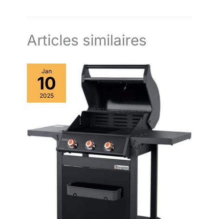
bois de chauffage. Ainsi, vous n'avez jamais à marcher loin
grille à bois et sac
pour recharger le brasero.
imperméable, le tout
en une boîte. Aucun
Articles similaires
achat supplémentaire
nécessaire, alors
allumez le plaisir et
rassemblez-vous
Jan
10
pour des moments
inoubliables.
2025