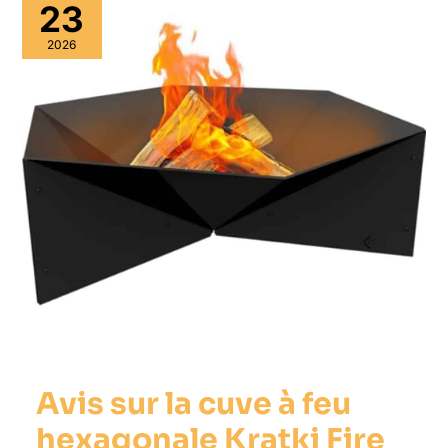
23
2026
Avis sur la cuve à feu
hexagonale Kratki Fire