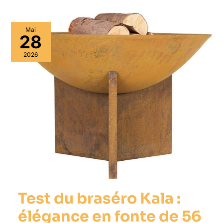
Mai
28
2026
Test du braséro Kala :
élégance en fonte de 56