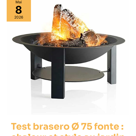
Mai
8
2026
Test brasero Ø 75 fonte :