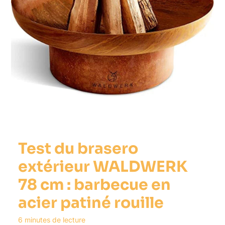
Test du brasero
extérieur WALDWERK
78 cm : barbecue en
acier patiné rouille
6 minutes de lecture