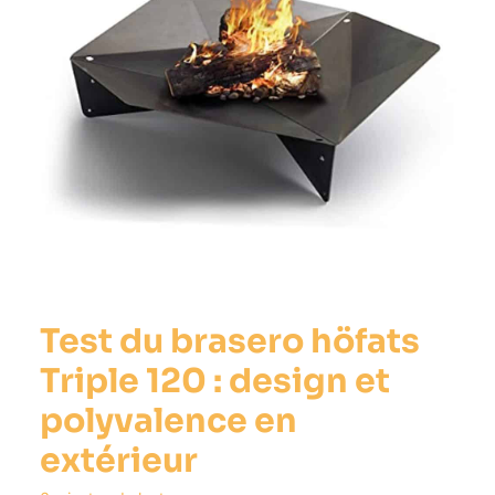
Test du brasero höfats
Triple 120 : design et
polyvalence en
extérieur