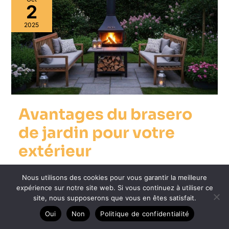
2
2025
Avantages du brasero
de jardin pour votre
extérieur
6 minutes de lecture
Nous utilisons des cookies pour vous garantir la meilleure
Le brasero de jardin est un accessoire de plus en plus
expérience sur notre site web. Si vous continuez à utiliser ce
site, nous supposerons que vous en êtes satisfait.
populaire dans l’aménagement extérieur, apportant
Oui
Non
Politique de confidentialité