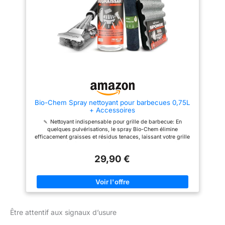
Bio-Chem Spray nettoyant pour barbecues 0,75L
+ Accessoires
🍡 Nettoyant indispensable pour grille de barbecue: En
quelques pulvérisations, le spray Bio-Chem élimine
efficacement graisses et résidus tenaces, laissant votre grille
propre et prête à l'emploi. Idéal pour les barbecues en fonte,
planchas et grilles en aluminium, ce nettoyant facilite votre
29,90 €
entretien. ☀️ Formule spéciale pour un nettoyage en profondeur:
Le nettoyant barbecue Bio-Chem dissout les graisses et
saletés, assurant un équipement impeccable. Utilisez-le avec
la brosse incluse pour une performance optimale. Profitez de
l'été sans vous soucier des résidus de cuisson sur votre
barbecue. ✨ Adapté à tous types de barbecues : Qu'il s'agisse
de barbecues à gaz, charbon de bois ou électriques, ce
Être attentif aux signaux d’usure
nettoyant est parfait. Il convient également pour les cheminées,
hottes et ustensiles de cuisson. Pratique pour le camping et les