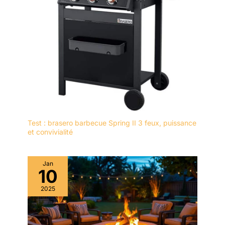
Test : brasero barbecue Spring II 3 feux, puissance
et convivialité
Jan
10
2025