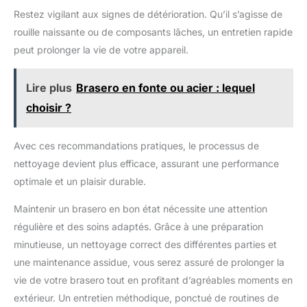
repas en plein air, ce spray est idéal pour une utilisation
Restez vigilant aux signes de détérioration. Qu’il s’agisse de
régulière. 🧼 Protection contre les accumulations de graisses :
La formule spéciale de notre nettoyant grille barbecue agit
rouille naissante ou de composants lâches, un entretien rapide
comme une barrière protectrice, facilitant le nettoyage et
prolongeant la durée de vie de votre équipement. Préservez
peut prolonger la vie de votre appareil.
l'environnement et vos matériaux sans danger pour les
aliments. 🌱 Oubliez les corvées fastidieuses grâce au spray
nettoyant prêt à l'emploi de Bio-Chem. Aucun rinçage
Lire plus
Brasero en fonte ou acier : lequel
nécessaire, il vous libère du temps pour profiter de votre grill.
Détendez-vous pendant que Bio-Chem s'occupe du nettoyage
choisir ?
et savourez vos délicieuses grillades.
Avec ces recommandations pratiques, le processus de
nettoyage devient plus efficace, assurant une performance
optimale et un plaisir durable.
Maintenir un brasero en bon état nécessite une attention
régulière et des soins adaptés. Grâce à une préparation
minutieuse, un nettoyage correct des différentes parties et
une maintenance assidue, vous serez assuré de prolonger la
vie de votre brasero tout en profitant d’agréables moments en
extérieur. Un entretien méthodique, ponctué de routines de