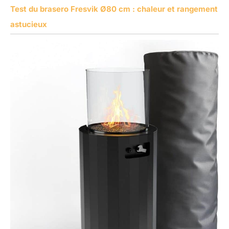
Test du brasero Fresvik Ø80 cm : chaleur et rangement
astucieux