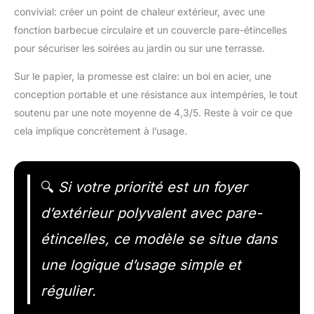
convivial: créer un point de chaleur extérieur, avec une
fonction barbecue circulaire et un couvercle pare-étincelles
pour sécuriser les soirées au jardin ou sur une terrasse.
Sur le papier, la promesse est claire: un bol en acier, une
conception portable et une résistance aux intempéries, le tout
soutenu par une note moyenne de 4,3/5. Reste à voir ce que
cela implique concrètement à l’usage.
🔍
Si votre priorité est un foyer
d’extérieur polyvalent avec pare-
étincelles, ce modèle se situe dans
une logique d’usage simple et
régulier.