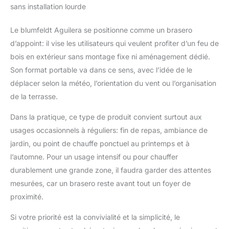
équipé d'un support de
sans installation lourde
stockage sécurisé qui
contient beaucoup de
Le blumfeldt Aguilera se positionne comme un brasero
bois de chauffage pour
d’appoint: il vise les utilisateurs qui veulent profiter d’un feu de
se réchauffer
confortablement et
bois en extérieur sans montage fixe ni aménagement dédié.
alimenter le feu lorsque
Son format portable va dans ce sens, avec l’idée de le
la nuit est fraîche.
déplacer selon la météo, l’orientation du vent ou l’organisation
BRASERO FACILE À
de la terrasse.
TRANSPORTER : Ce
brasero barbecue est
Dans la pratique, ce type de produit convient surtout aux
conçu pour être
usages occasionnels à réguliers: fin de repas, ambiance de
déplacer facilement
dans votre jardin ou
jardin, ou point de chauffe ponctuel au printemps et à
même de l'emmener en
l’automne. Pour un usage intensif ou pour chauffer
vacance. Équipé pour
durablement une grande zone, il faudra garder des attentes
toutes les occasions,
mesurées, car un brasero reste avant tout un foyer de
ce gril de jardin bbq
met une ambiance
proximité.
chaleureuse dans votre
jardin. CONCEPTION
Si votre priorité est la convivialité et la simplicité, le
LÉGÈRE ET LUXUEUSE