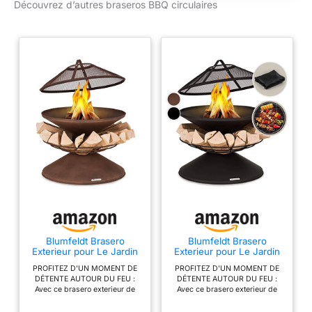
Découvrez d’autres braseros BBQ circulaires
brasero plancha est
équipé d'un support
de stockage sécurisé
qui contient
beaucoup de bois de
chauffage pour se
réchauffer
confortablement et
alimenter le feu
lorsque la nuit est
fraîche. BRASERO
FACILE À
TRANSPORTER : Ce
brasero barbecue est
conçu pour être
déplacer facilement
dans votre jardin ou
Blumfeldt Brasero
Blumfeldt Brasero
Exterieur pour Le Jardin
Exterieur pour Le Jardin
même de l'emmener
et Terrasse, Brasero
et Terrasse, Brasero
en vacance. Équipé
PROFITEZ D'UN MOMENT DE
PROFITEZ D'UN MOMENT DE
Portable, Couvercle
Portable, Couvercle
DÉTENTE AUTOUR DU FEU :
DÉTENTE AUTOUR DU FEU :
pour toutes les
Pare-Etincelles, Bol en
Pare-Etincelles, Bol en
Avec ce brasero exterieur de
Avec ce brasero exterieur de
Acier, BBQ Circulaire
Acier, BBQ Circulaire
occasions, ce gril de
Blumfeldt. Rassemblez vos
Blumfeldt. Rassemblez vos
avec Foyer Camping,
avec Foyer Camping,
amis et votre famille autour de
amis et votre famille autour de