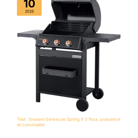
10
2025
Test : brasero barbecue Spring II 3 feux, puissance
et convivialité