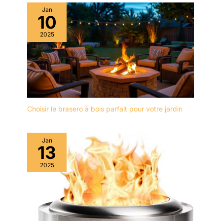
Jan
10
2025
Choisir le brasero à bois parfait pour votre jardin
Jan
13
2025