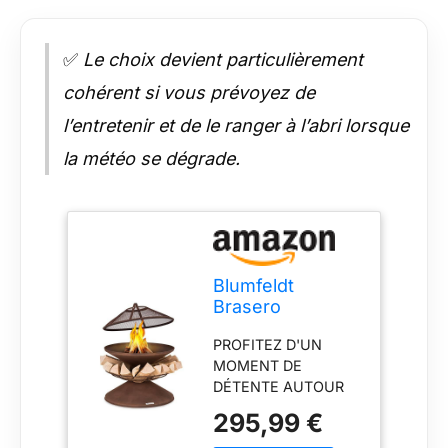
✅
Le choix devient particulièrement
cohérent si vous prévoyez de
l’entretenir et de le ranger à l’abri lorsque
la météo se dégrade.
Blumfeldt
Brasero
Exterieur pour
PROFITEZ D'UN
Le Jardin et
MOMENT DE
Terrasse,
DÉTENTE AUTOUR
Brasero
DU FEU : Avec ce
Portable,
295,99 €
brasero exterieur de
Couvercle Pare-