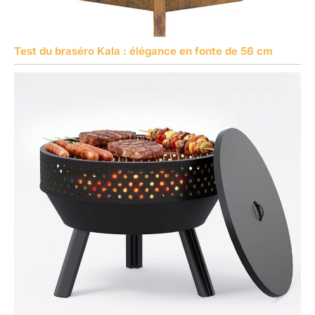
Test du braséro Kala : élégance en fonte de 56 cm