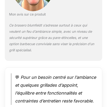
brasero barbecue est
conçu pour être
déplacer facilement
Mon avis sur ce produit
dans votre jardin ou
même de l'emmener
Ce brasero blumfeldt s’adresse surtout à ceux qui
en vacance. Équipé
veulent un feu d’ambiance simple, avec un niveau de
pour toutes les
sécurité supérieur grâce au pare-étincelles, et une
occasions, ce gril de
jardin bbq met une
option barbecue conviviale sans viser la précision d’un
ambiance
grill spécialisé.
chaleureuse dans
votre jardin.
CONCEPTION
LÉGÈRE ET
LUXUEUSE : Ce foyer
💬
Pour un besoin centré sur l’ambiance
pour camping et
jardin est enveloppé
et quelques grillades d’appoint,
dans une paroi en
l’équilibre entre fonctionnalités et
acier de haute
qualité, qui peut
contraintes d’entretien reste favorable.
résister aux