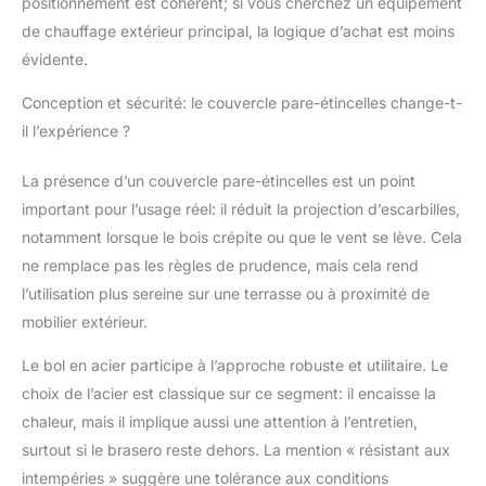
positionnement est cohérent; si vous cherchez un équipement
: Ce foyer pour
de chauffage extérieur principal, la logique d’achat est moins
camping et jardin est
évidente.
enveloppé dans une
paroi en acier de haute
Conception et sécurité: le couvercle pare-étincelles change-t-
qualité, qui peut
il l’expérience ?
résister aux conditions
météorologiques
extérieures. Équipé
La présence d’un couvercle pare-étincelles est un point
d'un support robuste, il
important pour l’usage réel: il réduit la projection d’escarbilles,
empêche le brasero de
notamment lorsque le bois crépite ou que le vent se lève. Cela
se renverser. ULTRA
ne remplace pas les règles de prudence, mais cela rend
SOLIDE ET RÉSISTANT
AUX INTEMPÉRIES : La
l’utilisation plus sereine sur une terrasse ou à proximité de
fabrication robuste de
mobilier extérieur.
la base en acier chromé
légere du brazeros
Le bol en acier participe à l’approche robuste et utilitaire. Le
exterieur empêche les
choix de l’acier est classique sur ce segment: il encaisse la
fissures et les risques
chaleur, mais il implique aussi une attention à l’entretien,
d'endommagements
surtout si le brasero reste dehors. La mention « résistant aux
pour assurer une
durabilité à long terme
intempéries » suggère une tolérance aux conditions