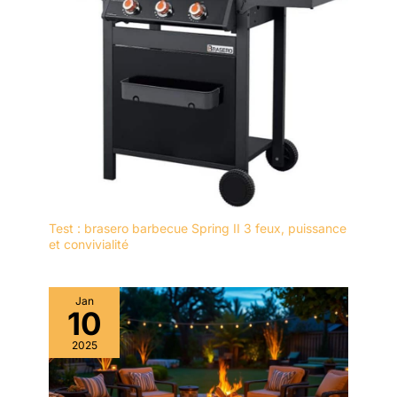
Test : brasero barbecue Spring II 3 feux, puissance
et convivialité
Jan
10
2025