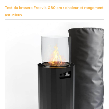
Test du brasero Fresvik Ø80 cm : chaleur et rangement
astucieux