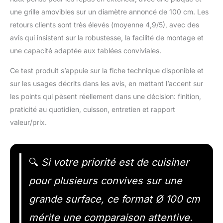
une grille amovibles sur un diamètre annoncé de 100 cm. Les
retours clients sont très élevés (moyenne 4,9/5), avec des
avis qui insistent sur la robustesse, la facilité de montage et
une capacité adaptée aux tablées conviviales.
Ce test produit s’appuie sur la fiche technique disponible et
sur les usages décrits dans les avis, en mettant l’accent sur
les points qui pèsent réellement dans une décision: finition,
praticité au quotidien, cuisson, entretien et rapport
valeur/prix.
🔍
Si votre priorité est de cuisiner
pour plusieurs convives sur une
grande surface, ce format Ø 100 cm
mérite une comparaison attentive.