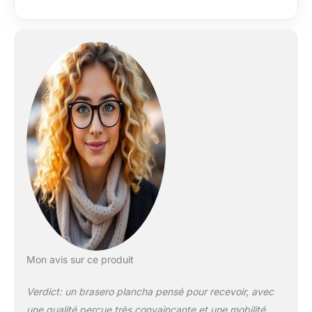
fruits de mer,
viandes). Ce brasero
en acier est robuste.
Il assure stabilité et
durabilité. La plaque
de cuisson est facile
à nettoyer, ce qui
permet de maintenir
le brasero en bon
état pour de
nombreuses années.
Mon avis sur ce produit
Verdict: un brasero plancha pensé pour recevoir, avec
une qualité perçue très convaincante et une mobilité