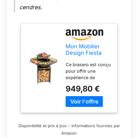
cendres.
Mon Mobilier
Design Fiesta
Brasero Haut
Ce brasero est conçu
avec Plaque et
pour offrir une
Grille Amovible
expérience de
en Acier
cuisson polyvalente
Barbecue
949,80 €
et pratique. Plusieurs
plancha
diamètres
extérieur Ø 100
disponibles. La
cm
plaque de cuisson
façon plancha
permet de cuisiner
Disponibilité et prix à jour – informations fournies par
une grande variété
Amazon
d'aliments (légumes,