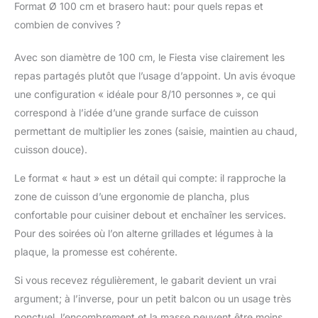
assure stabilité et
Format Ø 100 cm et brasero haut: pour quels repas et
durabilité. La plaque de
combien de convives ?
cuisson est facile à
nettoyer, ce qui permet
Avec son diamètre de 100 cm, le Fiesta vise clairement les
de maintenir le brasero
repas partagés plutôt que l’usage d’appoint. Un avis évoque
en bon état pour de
nombreuses années.
une configuration « idéale pour 8/10 personnes », ce qui
correspond à l’idée d’une grande surface de cuisson
permettant de multiplier les zones (saisie, maintien au chaud,
cuisson douce).
Le format « haut » est un détail qui compte: il rapproche la
zone de cuisson d’une ergonomie de plancha, plus
confortable pour cuisiner debout et enchaîner les services.
Pour des soirées où l’on alterne grillades et légumes à la
plaque, la promesse est cohérente.
Si vous recevez régulièrement, le gabarit devient un vrai
argument; à l’inverse, pour un petit balcon ou un usage très
ponctuel, l’encombrement et la masse peuvent être moins