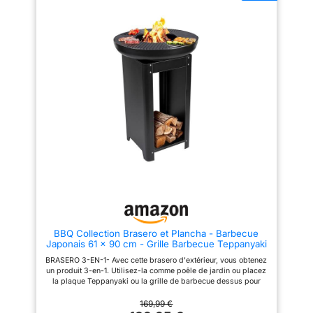
au poêle une durée de vie à
outils complexes
long terme. La capacité de
charge max. est de 10 kg. Taille
juste: Notre brasero extérieur
est conçu dans une taille
compacte, pas trop grande.
Petit, léger et facile à
transporter, Le brasero pour
jardin convient également à la
randonnée et au camping en
plein air. Design original: Ce
brasero de patio ciselé en métal
présente un design vintage et
original. Vous pourriez l'installé
dans différentes pièces de la
maison, que ce soit le salon, la
chambre ou même le jardin,
ajoutant une touche de charme à
chaque espace Bonne taille:
Notre brasero extérieur est
conçu dans une taille compacte,
pas trop grande. Petit, léger et
BBQ Collection Brasero et Plancha - Barbecue
facile à transporter, Le brasero
Japonais 61 x 90 cm - Grille Barbecue Teppanyaki
pour jardin convient également
- Brasero Exterieur Jardin et Terrasse - Cuisine
à la randonnée et au camping
BRASERO 3-EN-1- Avec cette brasero d'extérieur, vous obtenez
Exterieur - Métal
en plein air
un produit 3-en-1. Utilisez-la comme poêle de jardin ou placez
la plaque Teppanyaki ou la grille de barbecue dessus pour
préparer de délicieux plats. BARBECUE JAPANOIS - Le
brasero est livré avec une plaque Teppanyaki spéciale. Le
169,99 €
Teppanyaki est un style de cuisson japonais où la viande et les