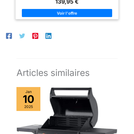
139,95 €
légumes sont grillés sur une plaque de fer sans huile ni beurre.
GRILLE BARBECUE INCLUSE - En plus d'une plaque
Teppanyaki, une grille de barbecue est également fournie que
vous placez au centre du brasero. Utilisez-la ensuite pour faire
un barbecue de manière classique. BRASERO 'EXTÉRIEUR -
Pour plus de chaleur, vous pouvez placer ce foyer de jardin
dans votre jardin ou sur votre terrasse. Cela ajoute non
seulement de la chaleur supplémentaire à votre espace
extérieur. ESPACE DE RANGEMENT POUR BOIS - Sous le
brasero se trouve un grand espace où vous pouvez stocker du
bois de chauffage. Ainsi, vous n'avez jamais à marcher loin
pour recharger le brasero.
Articles similaires
Jan
10
2025