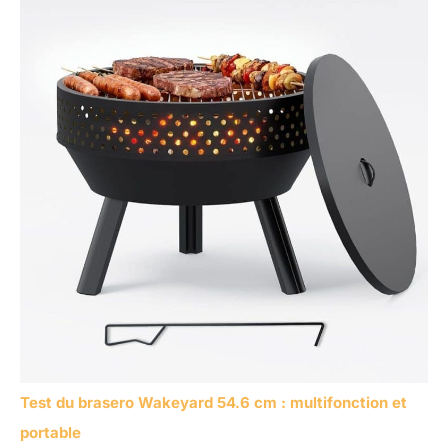
Test du brasero Wakeyard 54.6 cm : multifonction et
portable