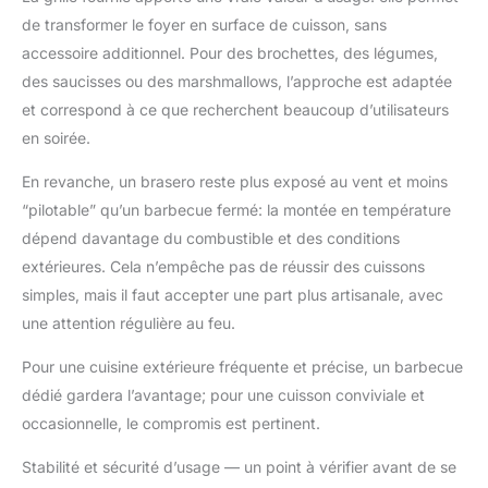
dans n'importe quel
de transformer le foyer en surface de cuisson, sans
paysage de jardin et
accessoire additionnel. Pour des brochettes, des légumes,
offre un moyen élégant
des saucisses ou des marshmallows, l’approche est adaptée
de profiter du feu. 🔥
et correspond à ce que recherchent beaucoup d’utilisateurs
Informations sur le
produit : Grille brasero
en soirée.
avec protection anti-
En revanche, un brasero reste plus exposé au vent et moins
étincelles - Poids total :
9,3 kg - Dimensions du
“pilotable” qu’un barbecue fermé: la montée en température
brasero après
dépend davantage du combustible et des conditions
assemblage : 76 x 76 x
extérieures. Cela n’empêche pas de réussir des cuissons
46 cm - Diamètre du
simples, mais il faut accepter une part plus artisanale, avec
filet de barbecue : 60
cm et les tisonnier L x
une attention régulière au feu.
44 cm. 🔥Conception
humanisée: Le brasero
Pour une cuisine extérieure fréquente et précise, un barbecue
est équipé d'un
dédié gardera l’avantage; pour une cuisson conviviale et
couvercle 600D
occasionnelle, le compromis est pertinent.
étanche à l'eau et à la
poussière, qui peut
Stabilité et sécurité d’usage — un point à vérifier avant de se
empêcher efficacement