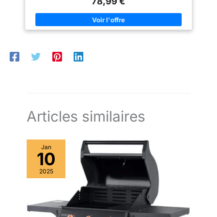
78,99 €
poussière, qui peut
métal de haute qualité. Le foyer couvert de peinture résistant à
la chaleur est excellent en résistance à la rouille et à la chaleur,
empêcher
ce qui assure sa longue durée de vie. Une housse est incluse
efficacement le foyer
pour rester propre et éviter de se rouiller sous la pluie lorsqu'il
de rouiller.
n'est pas utilisé Conception de Table : Notre foyer carré est
entourée d'une grande table de largeur de 13,5 cm Aspect chic:
Ce foyer carré est disponible dans une couleur matte chic et
estampillé d'un motif de roche décoratif, qui sera certainement
une pièce accrocheuse dans votre cour Accessoires complets :
Tous les accessoires nécessaires sont inclus dans le colis. Un
couvercle pour éviter la brulûre, un poker pour enlever le
couvercle et déplacer les bûches, une housse de protection
imperméable
Articles similaires
Jan
10
2025