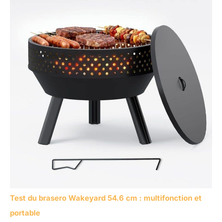
Test du brasero Wakeyard 54.6 cm : multifonction et
portable