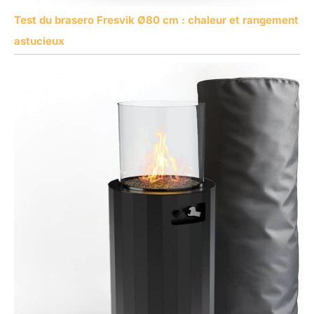
Test du brasero Fresvik Ø80 cm : chaleur et rangement
astucieux