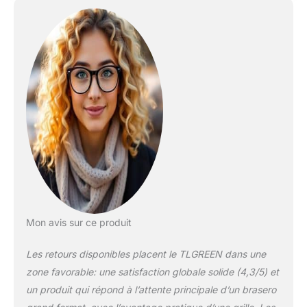
anti-étincelles est
relativement facile, il
vous suffit de fixer le
brasero et les pieds
avec des vis, et les
instructions de
montage fournies
garantissent une
installation rapide et
facile, ce qui prend
environ moins de
vingt minutes. 🔥
Fonctionnalité
polyvalente : Le
brasero est équipé
d'une protection
Mon avis sur ce produit
anti-étincelles, d'une
couverture étanche
Les retours disponibles placent le TLGREEN dans une
600D, d'un tisonnier
zone favorable: une satisfaction globale solide (4,3/5) et
et d'un filet de
un produit qui répond à l’attente principale d’un brasero
barbecue, et remplit