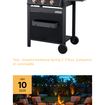
Test : brasero barbecue Spring II 3 feux, puissance
et convivialité
Jan
10
2025