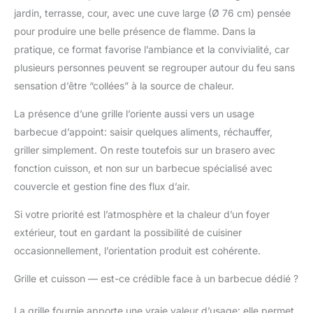
avec des vis, et les
jardin, terrasse, cour, avec une cuve large (Ø 76 cm) pensée
instructions de
pour produire une belle présence de flamme. Dans la
montage fournies
garantissent une
pratique, ce format favorise l’ambiance et la convivialité, car
installation rapide et
plusieurs personnes peuvent se regrouper autour du feu sans
facile, ce qui prend
sensation d’être “collées” à la source de chaleur.
environ moins de vingt
minutes. 🔥
La présence d’une grille l’oriente aussi vers un usage
Fonctionnalité
barbecue d’appoint: saisir quelques aliments, réchauffer,
polyvalente : Le
griller simplement. On reste toutefois sur un brasero avec
brasero est équipé
d'une protection anti-
fonction cuisson, et non sur un barbecue spécialisé avec
étincelles, d'une
couvercle et gestion fine des flux d’air.
couverture étanche
600D, d'un tisonnier et
Si votre priorité est l’atmosphère et la chaleur d’un foyer
d'un filet de barbecue,
extérieur, tout en gardant la possibilité de cuisiner
et remplit ainsi les
occasionnellement, l’orientation produit est cohérente.
fonctions de barbecue
et de chauffage. 🔥
Grille et cuisson — est-ce crédible face à un barbecue dédié ?
Design élégant : Le
foyer au look rétro
La grille fournie apporte une vraie valeur d’usage: elle permet
s'intègre parfaitement