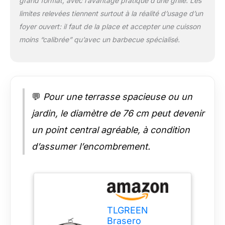
ainsi les fonctions de
grand format, avec l’avantage pratique d’une grille. Les
barbecue et de
limites relevées tiennent surtout à la réalité d’usage d’un
chauffage. 🔥Design
foyer ouvert: il faut de la place et accepter une cuisson
élégant : Le foyer au
moins “calibrée” qu’avec un barbecue spécialisé.
look rétro s'intègre
parfaitement dans
n'importe quel
paysage de jardin et
offre un moyen
élégant de profiter du
💬
Pour une terrasse spacieuse ou un
feu. 🔥Informations
jardin, le diamètre de 76 cm peut devenir
sur le produit : Grille
brasero avec
un point central agréable, à condition
protection anti-
d’assumer l’encombrement.
étincelles - Poids
total : 9,3 kg -
Dimensions du
brasero après
assemblage : 76 x 76
x 46 cm - Diamètre
TLGREEN
du filet de barbecue :
Brasero
60 cm et les tisonnier