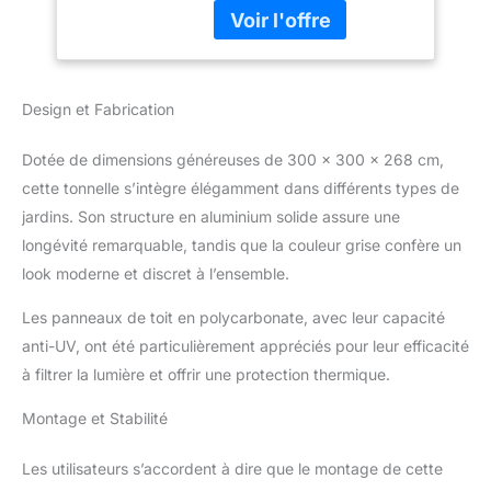
0,9mm d'épaisseur et 4
Tonnelle de Jardin
tubes transversaux de
Extereur en
0,8mm d'épaisseur
Aluminum, Barnum
fournissent un support
Gris
solide, une capacité de
Design et Fabrication
charge plus forte et une
structure stable. Espace
Dotée de dimensions généreuses de 300 x 300 x 268 cm,
pratique : les dimensions
3×3 ou 3×4 sont
cette tonnelle s’intègre élégamment dans différents types de
disponibles pour mieux
jardins. Son structure en aluminium solide assure une
s'adapter aux différents
longévité remarquable, tandis que la couleur grise confère un
espaces du patio ; 16
look moderne et discret à l’ensemble.
bâches creuses en carton
PC de 6 mm d'épaisseur
Les panneaux de toit en polycarbonate, avec leur capacité
assurent une bonne
anti-UV, ont été particulièrement appréciés pour leur efficacité
transmission de la lumière,
de sorte que le gazebo est
à filtrer la lumière et offrir une protection thermique.
éclairé de manière claire et
uniforme ; et 4 bâches en
Montage et Stabilité
polyester PA autour du
périmètre assurent une
Les utilisateurs s’accordent à dire que le montage de cette
protection contre le vent