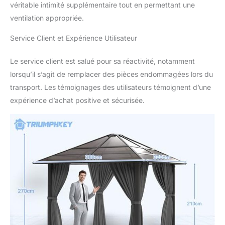
véritable intimité supplémentaire tout en permettant une
aluminium de haute
qualité, qui possède de
ventilation appropriée.
bonnes propriétés
antirouille et anticorrosion,
Service Client et Expérience Utilisateur
et restera en bon état
même après une longue
Le service client est salué pour sa réactivité, notamment
période au soleil et sous la
lorsqu’il s’agit de remplacer des pièces endommagées lors du
pluie, garantissant ainsi
transport. Les témoignages des utilisateurs témoignent d’une
une plus longue durée de
vie du pavillon.
expérience d’achat positive et sécurisée.
INSTALLATION FACILE : la
structure est simple et
directe, ce qui facilite le
montage et le démontage.
Même les profanes
n'ayant aucune
expérience en matière
d'installation peuvent
effectuer l'installation de
manière autonome et
rapide en suivant les