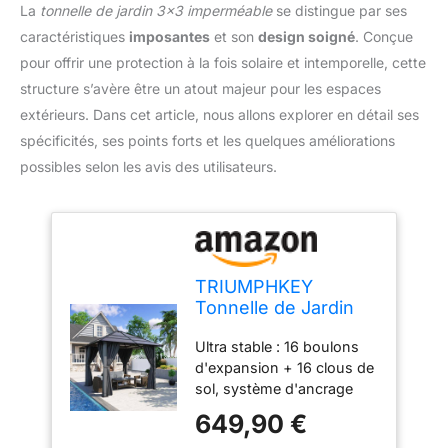
La
tonnelle de jardin 3×3 imperméable
se distingue par ses
caractéristiques
imposantes
et son
design soigné
. Conçue
pour offrir une protection à la fois solaire et intemporelle, cette
structure s’avère être un atout majeur pour les espaces
extérieurs. Dans cet article, nous allons explorer en détail ses
spécificités, ses points forts et les quelques améliorations
possibles selon les avis des utilisateurs.
TRIUMPHKEY
Tonnelle de Jardin
3x3
Ultra stable : 16 boulons
Imperméable,Gazebo
d'expansion + 16 clous de
de Impermeable
sol, système d'ancrage
Panneau de
multi-angle, solidement
Protection Solaire
649,90 €
ancré au sol ; 4 pieds de
Double pc Uv50+,