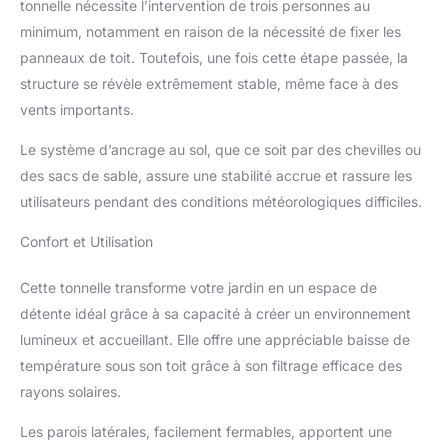
tonnelle nécessite l’intervention de trois personnes au
et la pluie, et montrent
minimum, notamment en raison de la nécessité de fixer les
également la belle vue
panneaux de toit. Toutefois, une fois cette étape passée, la
lorsque le gazebo est
fermé. ENVIRONNEMENT
structure se révèle extrêmement stable, même face à des
LUMINEUX : La
vents importants.
conception de l'auvent en
panneaux PC creux peut
Le système d’ancrage au sol, que ce soit par des chevilles ou
filtrer efficacement les
des sacs de sable, assure une stabilité accrue et rassure les
rayons UV sous le soleil
utilisateurs pendant des conditions météorologiques difficiles.
brûlant (le corps se sent
frais) et fournir
Confort et Utilisation
suffisamment de lumière
vive à l'intérieur du
Cette tonnelle transforme votre jardin en un espace de
pavillon, aucun éclairage
supplémentaire n'est
détente idéal grâce à sa capacité à créer un environnement
nécessaire pendant la
lumineux et accueillant. Elle offre une appréciable baisse de
journée, ce qui crée un
température sous son toit grâce à son filtrage efficace des
environnement extérieur
rayons solaires.
confortable et naturel.
Durable : le corps principal
Les parois latérales, facilement fermables, apportent une
de l'auvent est fabriqué en