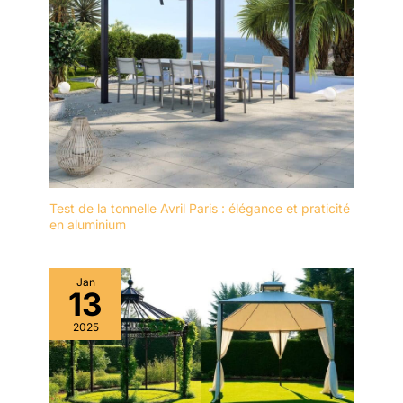
cette tonnelle de jardin exterieur devient le cœur de votre
espace extérieur, invitant à la convivialité et au partage en
toutes saisons. Sa structure adaptable avec barnum
professionnel et son design invitant font de chaque
rassemblement un moment unique, renforçant les liens et
créant des souvenirs précieux sous le ciel de votre jardin.
Test de la tonnelle Avril Paris : élégance et praticité
en aluminium
Jan
13
2025