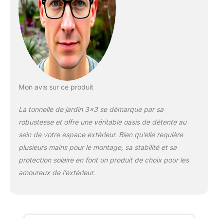
bâches creuses en carton
PC de 6 mm d'épaisseur
assurent une bonne
transmission de la lumière,
de sorte que le gazebo est
éclairé de manière claire et
uniforme ; et 4 bâches en
polyester PA autour du
Mon avis sur ce produit
périmètre assurent une
protection contre le vent
La tonnelle de jardin 3×3 se démarque par sa
et la pluie, et montrent
également la belle vue
robustesse et offre une véritable oasis de détente au
lorsque le gazebo est
sein de votre espace extérieur. Bien qu’elle requière
fermé. ENVIRONNEMENT
plusieurs mains pour le montage, sa stabilité et sa
LUMINEUX : La
protection solaire en font un produit de choix pour les
conception de l'auvent en
panneaux PC creux peut
amoureux de l’extérieur.
filtrer efficacement les
rayons UV sous le soleil
brûlant (le corps se sent
frais) et fournir