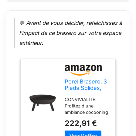
💬
Avant de vous décider, réfléchissez à
l’impact de ce brasero sur votre espace
extérieur.
Perel Brasero, 3
Pieds Solides,
Rond, 41.5 x Ø
CONVIVIALITÉ:
100 cm, Fonte,
Profitez d'une
Noir
ambiance cocooning
et chaleureuse avec
222,91 €
ce brasero élégant de
Perel. CHALEUR: À