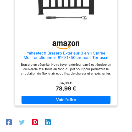
plein air. Design original: Ce
brasero de patio ciselé en métal
présente un design vintage et
original. Vous pourriez l'installé
dans différentes pièces de la
maison, que ce soit le salon, la
chambre ou même le jardin,
ajoutant une touche de charme à
chaque espace Bonne taille:
Notre brasero extérieur est
conçu dans une taille compacte,
pas trop grande. Petit, léger et
Yaheetech Brasero Extérieur 3 en 1 Carrée
facile à transporter, Le brasero
Multifonctionnelle 81x81x50cm pour Terrasse
pour jardin convient également
Balcon Poêles à Bois avec Couverture en Maille
à la randonnée et au camping
Brasero en sécurité: Notre foyer extérieur carré est équipé un
Poker Noir
en plein air
couvercle et 6 trous au fond du pot pour pour permettre la
circulation du flux d'air et du flux de chaleur et empêcher les
étincelles et les débris. De plus, il y a un poker pour enlever le
couvercle en filet et déplacer les bûches Haut Qualité: Notre
84,99 €
brasier carré est fabriqué à partir de treillis et de cadre en
78,99 €
métal de haute qualité. Le foyer couvert de peinture résistant à
la chaleur est excellent en résistance à la rouille et à la chaleur,
ce qui assure sa longue durée de vie. Une housse est incluse
pour rester propre et éviter de se rouiller sous la pluie lorsqu'il
n'est pas utilisé Conception de Table : Notre foyer carré est
entourée d'une grande table de largeur de 13,5 cm Aspect chic:
Ce foyer carré est disponible dans une couleur matte chic et
estampillé d'un motif de roche décoratif, qui sera certainement
une pièce accrocheuse dans votre cour Accessoires complets :
Tous les accessoires nécessaires sont inclus dans le colis. Un