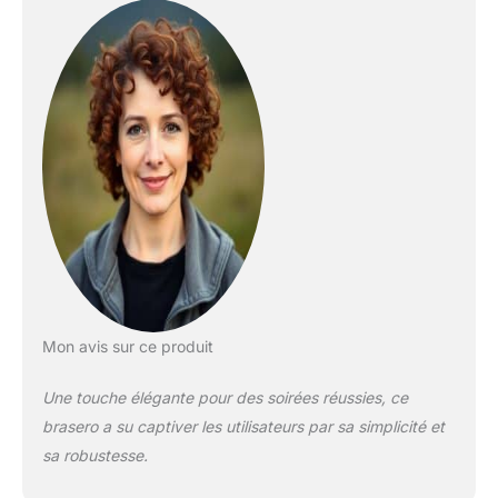
grand groupe de
personnes. FONTE
DURABLE: Les
braseros en fonte
sont idéaux pour
chauffer le jardin. La
fonte donne et
conduit bien la
chaleur. PIEDS
SOLIDES: Les 3 pieds
solides vous
permettent de placer
votre brasero de
manière stable et en
toute sécurité.
Mon avis sur ce produit
Une touche élégante pour des soirées réussies, ce
brasero a su captiver les utilisateurs par sa simplicité et
sa robustesse.