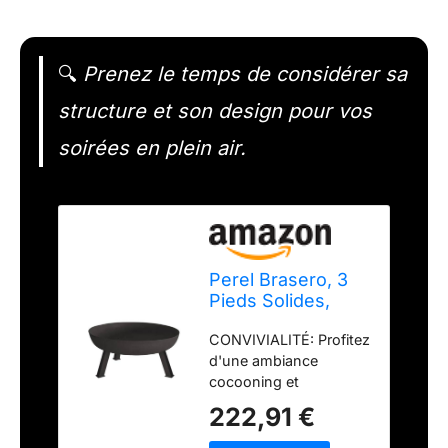
🔍
Prenez le temps de considérer sa
structure et son design pour vos
soirées en plein air.
Perel Brasero, 3
Pieds Solides,
Rond, 41.5 x Ø 100
CONVIVIALITÉ: Profitez
cm, Fonte, Noir
d'une ambiance
cocooning et
chaleureuse avec ce
222,91 €
brasero élégant de
Perel. CHALEUR: À