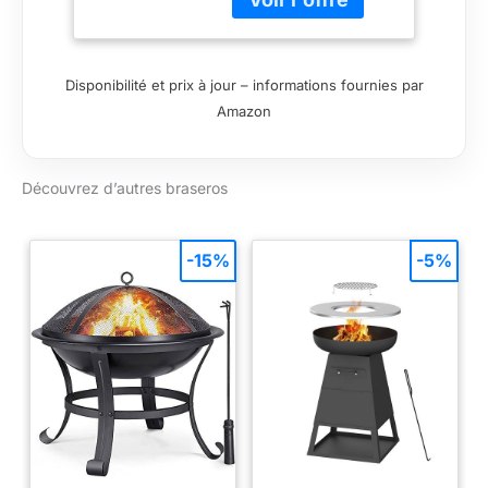
installer au jardin ou
sur la terrasse, le
brasero vous permet
de prolonger vos
Disponibilité et prix à jour – informations fournies par
soirées d'hiver en
Amazon
extérieur. GRAND
FORMAT (Ø 100 CM):
Sa grande taille vous
Découvrez d’autres braseros
permet d’accueillir un
grand groupe de
personnes. FONTE
DURABLE: Les
-15%
-5%
braseros en fonte
sont idéaux pour
chauffer le jardin. La
fonte donne et
conduit bien la
chaleur. PIEDS
SOLIDES: Les 3 pieds
solides vous
permettent de placer
votre brasero de