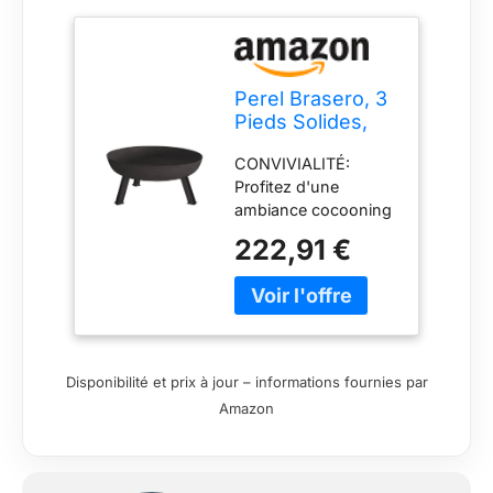
Perel Brasero, 3
Pieds Solides,
Rond, 41.5 x Ø
CONVIVIALITÉ:
100 cm, Fonte,
Profitez d'une
Noir
ambiance cocooning
et chaleureuse avec
222,91 €
ce brasero élégant de
Perel. CHALEUR: À
installer au jardin ou
sur la terrasse, le
brasero vous permet
de prolonger vos
Disponibilité et prix à jour – informations fournies par
soirées d'hiver en
Amazon
extérieur. GRAND
FORMAT (Ø 100 CM):
Sa grande taille vous
permet d’accueillir un