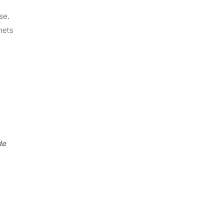
se.
hets
de