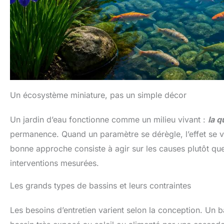
Un écosystème miniature, pas un simple décor
Un jardin d’eau fonctionne comme un milieu vivant :
la q
permanence. Quand un paramètre se dérègle, l’effet se voi
bonne approche consiste à agir sur les causes plutôt qu
interventions mesurées.
Les grands types de bassins et leurs contraintes
Les besoins d’entretien varient selon la conception. Un 