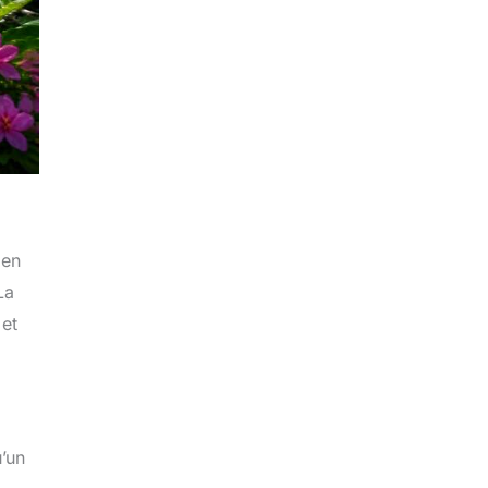
 en
La
 et
u’un