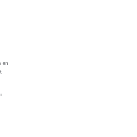
m en
t
i