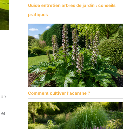
Guide entretien arbres de jardin : conseils
pratiques
Comment cultiver l’acanthe ?
 de
 et