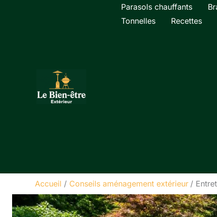
Aller
Parasols chauffants
Br
au
Tonnelles
Recettes
contenu
Accueil
Conseils aménagement extérieur
Entre