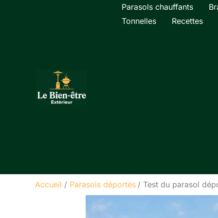
Aller
Parasols chauffants
Br
au
Tonnelles
Recettes
contenu
Accueil
Parasols déportés
Test du parasol dépo