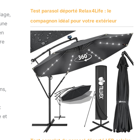
Test parasol déporté Relax4Life : le
lage,
compagnon idéal pour votre extérieur
 une
en
re
ns,
x
e et