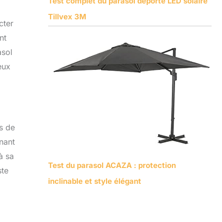
Test complet du parasol déporté LED solaire
Tillvex 3M
cter
nt
asol
eux
as de
nant
à sa
Test du parasol ACAZA : protection
ste
inclinable et style élégant