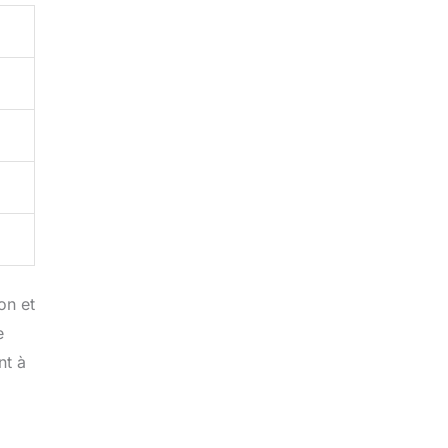
on et
e
nt à