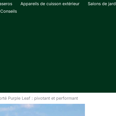
aseros
Appareils de cuisson extérieur
Salons de jard
Conseils
rté Purple Leaf : pivotant et performant