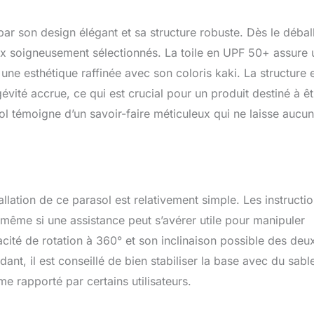
n de l'ombre. Associé à un réglage de l'inclinaison sur 5 niveaux, il
ion solaire complète adaptée à tous les besoins et
par son design élégant et sa structure robuste. Dès le débal
térieurs Base croisée incluse, la base lestée sur la photo n'est
llez fermer le parasol dans des conditions météorologiques
iaux soigneusement sélectionnés. La toile en UPF 50+ assure
ter tout dommage. Veuillez rechercher la référence PURPLE
 une esthétique raffinée avec son coloris kaki. La structure 
 trouver le pied de parasol lesté adapté
gévité accrue, ce qui est crucial pour un produit destiné à êt
l témoigne d’un savoir-faire méticuleux qui ne laisse aucun
lation de ce parasol est relativement simple. Les instructio
même si une assistance peut s’avérer utile pour manipuler
cité de rotation à 360° et son inclinaison possible des deu
ant, il est conseillé de bien stabiliser la base avec du sabl
e rapporté par certains utilisateurs.