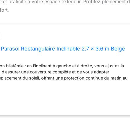
e et praticité à votre espace extérieur. Profitez pleinement 
ort.
arasol Rectangulaire Inclinable 2.7 x 3.6 m Beige
on bilatérale : en l’inclinant à gauche et à droite, vous ajustez la
n d’assurer une couverture complète et de vous adapter
éplacement du soleil, offrant une protection continue du matin au
e gamme : le tissu haute densité de 240 g/m² bloque efficacement
fs, offrant une protection solaire complète. Durable et résistant
 comme à la déformation, ce tissu convient parfaitement pour
 extérieur Aluminium de haute qualité : le mât robuste en alliage
 huit baleines assurent la stabilité et la sécurité du parasol.
dation et à la corrosion, ils supportent diverses conditions
 offrent une grande durabilité pour une utilisation en extérieur
niveaux et rotation à 360° : le parasol pivote à 360°, facilitant