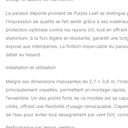
ainsi l'orientatio
offre une protect
Le parasol déporté pivotant de Purple Leaf se distingue 
environnements ex
PAS incluse. Veui
l’impression de qualité se fait sentir grâce à ses matér
extrêmes pour évi
protection optimale contre les rayons UV, tout en offrant
LEAF XBBS100 pour
aluminium, à la fois légère et résistante, garantit une lon
exposé aux intempéries. La finition impeccable du paraso
détail au hasard.
Installation et utilisation
Malgré ses dimensions imposantes de 2,7 x 3,6 m, l’instal
principalement visuelles, permettent un montage rapide, 
l’ensemble. Un des points forts de ce modèle est sa capa
côtés, offrant une flexibilité d’usage remarquable. Cepend
de l’eau pour éviter tout désagrément par vent fort, comm
Performance par temps venteux