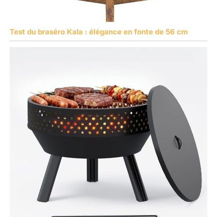
Test du braséro Kala : élégance en fonte de 56 cm