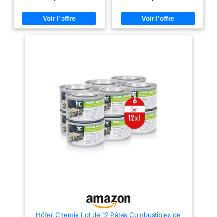
heures par boîte Composition:
Durée de combustion: ± 3
combustible à base d'alcool
heures. Durable Hendi
éthylique naturel, d'eau et d'un
agent épaississant pour former
une pâte ou un gel Sécurité
d'utilisation: placer toujours la
boîte dans un support
compatible avant l'allumage; la
flamme bleue peut être peu
visible Compatibilité: support
pour boîte de combustible
HENDI 470527 disponible
séparément
Höfer Chemie Lot de 12 Pâtes Combustibles de