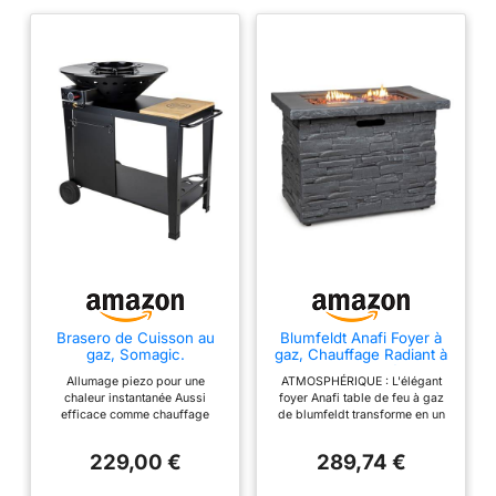
Brasero de Cuisson au
Blumfeldt Anafi Foyer à
gaz, Somagic.
gaz, Chauffage Radiant à
gaz 40 000 BTU/13 KW,
Allumage piezo pour une
ATMOSPHÉRIQUE : L'élégant
Foyer avec Couvercle,
chaleur instantanée Aussi
foyer Anafi table de feu à gaz
Brûleur en Acier
efficace comme chauffage
de blumfeldt transforme en un
Inoxydable, Chauffages
d'extérieur que de barbecue au
clin d'oeil votre jardin en une
radiants et foyers, Gris
gaz Roues pour un déplacement
oasis de bien-être romantique
Clair
229,00 €
289,74 €
fluide sur toutes les surfaces.
en plein air. PUISSANT : Le
foyer d'extérieur chauffe très