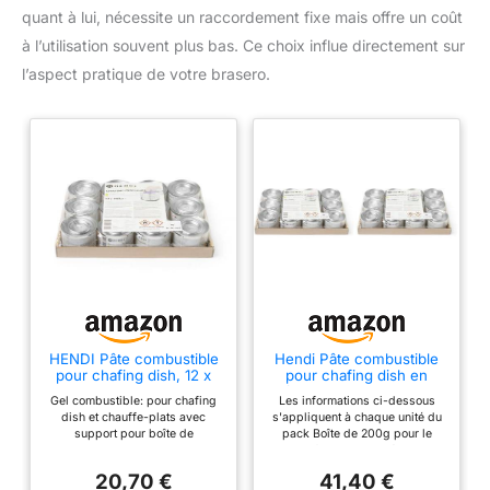
quant à lui, nécessite un raccordement fixe mais offre un coût
à l’utilisation souvent plus bas. Ce choix influe directement sur
l’aspect pratique de votre brasero.
HENDI Pâte combustible
Hendi Pâte combustible
pour chafing dish, 12 x
pour chafing dish en
200 g
boîte, ± 3 heures, 12 pcs,
Gel combustible: pour chafing
Les informations ci-dessous
pour réchauffer les
dish et chauffe-plats avec
s'appliquent à chaque unité du
récipients, pour maintenir
support pour boîte de
pack Boîte de 200g pour le
les aliments au chaud,
combustible Format: lot de 12
chafing dish. Durée de
pour Chafing Dish, 200g
boîtes de 200 g, durée de
combustion: ± 3 heures. Boîte
(Lot de 2)
20,70 €
41,40 €
combustion approximative de 3
de 200g pour le chafing dish.