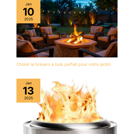
Jan
10
2025
Choisir le brasero à bois parfait pour votre jardin
Jan
13
2025