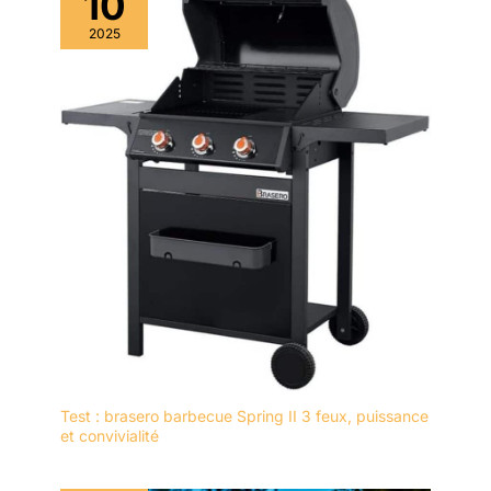
10
2025
Test : brasero barbecue Spring II 3 feux, puissance
et convivialité