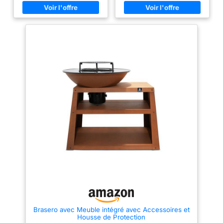
rapidement grâce à sa
puissante flamme centrale
d'une puissance allant jusqu'à
40 000 BTU et d'une puissance
calorifique de 13 kW,
garantissant ainsi des moments
agréablement chaleureux en
plein air. MULTIFONCTIONNEL :
Grâce au couvercle d'insert
intégré, la cheminée à gaz
d'extérieur se transforme en
quelques gestes d'une
cheminée à l'éthanol d'extérieur
en une pratique surface de
table ou de rangement.
DURABLE : L'extérieur de la
colonne de feu Anafi de
blumfeldt est non seulement
esthétique, mais aussi
particulièrement résistant grâce
au matériau insensible au décor
de pierre. SÛR : L'allumage
électrique du foyer dispose
d'un réglage de température en
continu et d'un arrêt de sécurité.
Brasero avec Meuble intégré avec Accessoires et
Housse de Protection