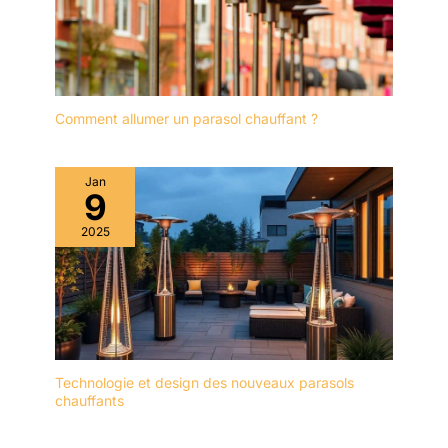
Comment allumer un parasol chauffant ?
Jan
9
2025
Technologie et design des nouveaux parasols
chauffants