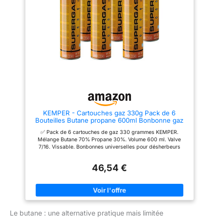
KEMPER - Cartouches gaz 330g Pack de 6
Bouteilles Butane propane 600ml Bonbonne gaz
universelle valve 7/16
✅ Pack de 6 cartouches de gaz 330 grammes KEMPER.
Mélange Butane 70% Propane 30%. Volume 600 ml. Valve
7/16. Vissable. Bonbonnes universelles pour désherbeurs
thermiques à vis, chalumeaux et équipement de camping. ✅
Pack de 6 cartouches de gaz mix butane 70% Propane 30%
46,54 €
330 grammes universelles ✅ Normes/Classifications:
Homologation TUV ✅ Valve de sécurité 7/16. Vissable. ✅ Idéale
pour les désherbeurs thermiques, chalumeaux, réchauds et
autre équipement de camping compatibles.
Le butane : une alternative pratique mais limitée