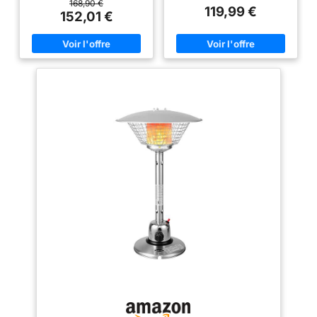
Réglez facilement la
élevée et une température
168,90 €
Terrasse (Noir)
119,99 €
température via un bouton pour
basse, ce qui vous permet de
152,01 €
un confort optimal lors de vos
choisir facilement en fonction
événements en extérieur.
de la température réelle et de la
PROTECTION CONTRE LE
taille de votre espace. La
BASCULEMENT : Pour une
puissance de chauffage
sécurité optimale, ce chauffage
maximale est de 4000W, avec
d'extérieur s'arrête
une régulation sans paliers
automatiquement en cas de
entre 2000W et 4000W. Le
basculement. À un angle de 45°,
rayon de chauffe est de 1,37
il s'éteint immédiatement pour
m(360°). 🕯️Protection de
éviter tout risque d'accident et
sécurité multiple: La fonction de
garantir la sécurité des
protection contre le
utilisateurs. STABILITÉ : Avec sa
basculement permet à ce
base large, ce chauffage de
chauffage de terrasse de
terrasse reste stable et bien
s'éteindre automatiquement
équilibré dans votre jardin. Il
lorsqu'il est incliné à 45 degrés
est équipé de trois trous pré-
afin de protéger la sécurité de
percés pour l'ancrage au sol
l'utilisateur. De plus, la base de
avec des piquets (à noter :
l'appareil est renforcée pour
piquets non fournis). ROUES
réduire les risques de
POUR LA PORTABILITÉ : Doté
renversement pendant son
de deux roues de 5,8 cm, cet
utilisation. 🕯️Utilisation extérieure
appareils de chauffage extérieu
sans souci: ce chauffage
au propane mobile se déplace
extérieur à gaz est conçu pour
aisément où vous le souhaitez,
être utilisé avec une bouteille de
offrant ainsi une solution de
gaz séparée (non incluse), ce
chauffage extérieur très
qui n'impose pas de limitation
pratique. DIMENSIONS :
de taille et de poids de la
Dimensions hors tout : 82 L x 82
bouteille de gaz, contrairement