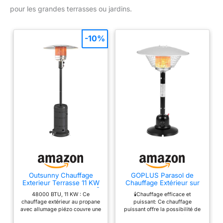
pour les grandes terrasses ou jardins.
-10%
Outsunny Chauffage
GOPLUS Parasol de
Exterieur Terrasse 11 KW
Chauffage Extérieur sur
Surface Chauffable 7 m²
Table Portable 4000W
48000 BTU, 11 KW : Ce
🕯️Chauffage efficace et
Noir
Extérieur avec Régulateur
chauffage extérieur au propane
puissant: Ce chauffage
Pression et Tuyau de
avec allumage piézo couvre une
puissant offre la possibilité de
Gaz, Rayon 1,37M 360°
zone jusqu'à 3 m de diamètre.
choisir entre une température
Idéal pour Cour, Jardin,