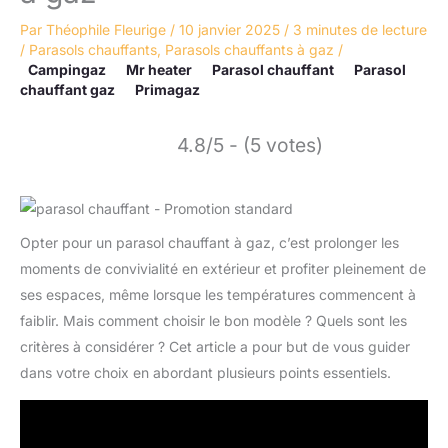
Par
Théophile Fleurige
/
10 janvier 2025
/
3 minutes de lecture
/
Parasols chauffants
,
Parasols chauffants à gaz
/
Campingaz
Mr heater
Parasol chauffant
Parasol
chauffant gaz
Primagaz
4.8/5 - (5 votes)
Opter pour un parasol chauffant à gaz, c’est prolonger les
moments de convivialité en extérieur et profiter pleinement de
ses espaces, même lorsque les températures commencent à
faiblir. Mais comment choisir le bon modèle ? Quels sont les
critères à considérer ? Cet article a pour but de vous guider
dans votre choix en abordant plusieurs points essentiels.