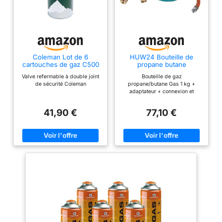
Coleman Lot de 6
HUW24 Bouteille de
cartouches de gaz C500
propane butane
rechargeable avec
Valve refermable à double joint
Bouteille de gaz
raccord et flexible 1 kg
de sécurité Coleman
propane/butane Gas 1 kg +
adaptateur + connexion et
flexible de remplissage sous
vide Idéale pour une utilisation
41,90 €
77,10 €
pratique du gaz pour le
plombier couvreur ou pour le
camping Le propane peut être
utilisé à des températures allant
jusqu'à 26 °C, et même pour le
camping en hiver Connexion
buse 3/8 gauche Taille D & #
x202 F : 13,5 cm / h & # x202 F :
26 cm Poids à vide 1720 g
Aucune restriction dans tous les
pays de l'Union européenne