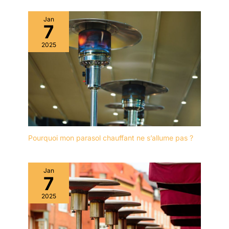
Jan
7
2025
Pourquoi mon parasol chauffant ne s’allume pas ?
Jan
7
2025