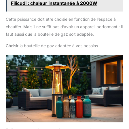
système d'allumage pour passer d'agréables moments de
Filicudi : chaleur instantanée à 2000W
détente entre amis autour de ce chauffage.
Cette puissance doit être choisie en fonction de l’espace à
chauffer. Mais il ne suffit pas d’avoir un appareil performant : il
faut aussi que la bouteille de gaz soit adaptée.
Choisir la bouteille de gaz adaptée à vos besoins