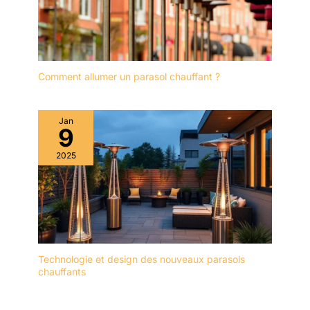
Comment allumer un parasol chauffant ?
Jan
9
2025
Technologie et design des nouveaux parasols
chauffants