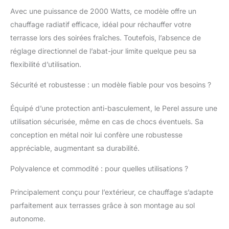
particulièrement adapté
Avec une puissance de 2000 Watts, ce modèle offre un
à un espace extérieur
chauffage radiatif efficace, idéal pour réchauffer votre
abrité tel qu'un balcon
ou sous un auvent.
terrasse lors des soirées fraîches. Toutefois, l’absence de
RÉGLABLE: Le chauffe-
réglage directionnel de l’abat-jour limite quelque peu sa
terrasse est réglable en
flexibilité d’utilisation.
hauteur de 180 à 210
cm et doté d’une tête
Sécurité et robustesse : un modèle fiable pour vos besoins ?
inclinable vous
permettant de diriger
Équipé d’une protection anti-basculement, le Perel assure une
précisément le
rayonnement de
utilisation sécurisée, même en cas de chocs éventuels. Sa
chaleur vers la zone à
conception en métal noir lui confère une robustesse
chauffer. PROTECTION
appréciable, augmentant sa durabilité.
ANTI-BASCULEMENT:
La protection anti-
Polyvalence et commodité : pour quelles utilisations ?
basculement éteint le
chauffe-terrasse en
Principalement conçu pour l’extérieur, ce chauffage s’adapte
cas de chute ou de
parfaitement aux terrasses grâce à son montage au sol
renversement.
autonome.