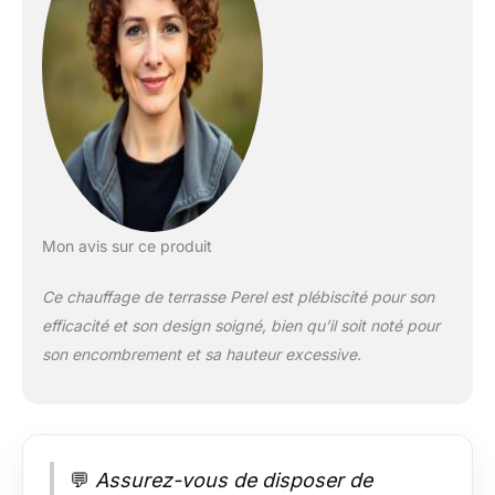
efficace. Ce
chauffage de terrasse
est donc
particulièrement
adapté à un espace
extérieur abrité tel
qu'un balcon ou
sous un auvent.
RÉGLABLE: Le
chauffe-terrasse est
réglable en hauteur
Mon avis sur ce produit
de 180 à 210 cm et
doté d’une tête
Ce chauffage de terrasse Perel est plébiscité pour son
inclinable vous
efficacité et son design soigné, bien qu’il soit noté pour
permettant de diriger
son encombrement et sa hauteur excessive.
précisément le
rayonnement de
chaleur vers la zone à
chauffer.
PROTECTION ANTI-
BASCULEMENT: La
💬
Assurez-vous de disposer de