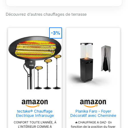
cordelette pour régler
rétro, métal, noir
la chaleur souhaitée.
Choisissez parmi 3
Découvrez d’autres chauffages de terrasse
réglages de
puissance : faible
(800 W), moyen
-3%
(1200 W) ou élevé
(2000 W). ÉLÉMENT
CHAUFFANT EN
CARBONE: Le
chauffage offre une
chaleur rapide et
efficace. Ce
chauffage de terrasse
est donc
particulièrement
adapté à un espace
extérieur abrité tel
qu'un balcon ou
tectake® Chauffage
Planika Faro - Foyer
sous un auvent.
Electrique Infrarouge
Décoratif avec Cheminée
Silencieux Chauffage
pour Jardin - Chauffage
RÉGLABLE: Le
CONFORT TOUTE L'ANNÉE, À
🔥CHAUFFAGE A GAZ- En
exterieur terrasse
de Terrasse au Gaz
chauffe-terrasse est
L'INTÉRIEUR COMME À
fonction de la position du foyer