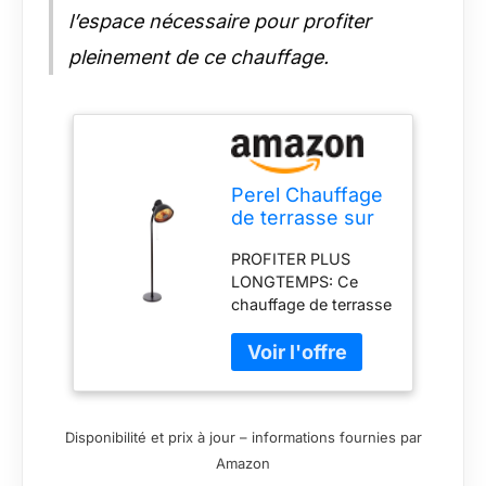
protection anti-
l’espace nécessaire pour profiter
basculement éteint le
chauffe-terrasse en
pleinement de ce chauffage.
cas de chute ou de
renversement.
Perel Chauffage
de terrasse sur
pied, 2000 W,
PROFITER PLUS
carbone, avec
LONGTEMPS: Ce
cordelette,
chauffage de terrasse
protection anti-
vous permet de
basculement, 3
rester au chaud et de
niveaux de
profiter plus
chauffe, hauteur
longtemps de votre
réglable,
jardin ou votre
résistant aux
Disponibilité et prix à jour – informations fournies par
terrasse. FACILE À
projections
Amazon
UTILISER: Tirez sur la
d'eau, design