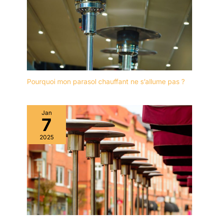
facile à nettoyer, maintenir votre
gamme d'outils et
radiateur en parfait état n'a
d’accessoires de
jamais été aussi facile.
bricolage fiables. Ses
spécialistes et
ingénieurs
développent les
produits aux Pays-
Bas en suivant des
Pourquoi mon parasol chauffant ne s’allume pas ?
standards stricts.
Faites le bon choix et
accomplissez vos
Jan
7
travaux en toute
sérénité !
2025