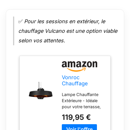
✅
Pour les sessions en extérieur, le
chauffage Vulcano est une option viable
selon vos attentes.
Vonroc
Chauffage
Terrasse
Lampe Chauffante
Extérieur à
Extérieure - Idéale
Suspendre
pour votre terrasse,
Vulcano 2000W
avec une puissance
- Temps de
119,95 €
de 2000W, le
Chauffe de 3
chauffage extérieur
Sec. - Chauffage