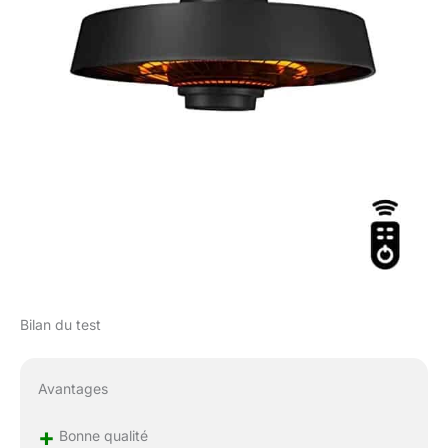
chauffage suspendu
est fourni avec une
chaîne de 50 cm et des
mousquetons.
L'élément chauffant est
quant à lui protégé par
une grille afin d'éviter
tout contact direct et
accidentel Des Outils
Pensés Pour Vous -
VONROC met à
disposition une large
gamme d'outils et
d’accessoires de
bricolage fiables. Ses
Bilan du test
spécialistes et
ingénieurs développent
les produits aux Pays-
Avantages
Bas en suivant des
standards stricts.
+
Faites le bon choix et
Bonne qualité