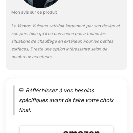
1000W ou 2000W. Le
chauffage de terrasse
Mon avis sur ce produit
suspendu en
carbone permet un
Le Vonroc Vulcano satisfait largement par son design et
temps de chauffe
son prix, bien qu’il ne convienne pas à toutes les
ultra-rapide de 3
situations de chauffage en extérieur. Pour les petites
secondes qui diffuse
une chaleur à 360°
surfaces, il reste une option intéressante selon de
grâce à sa puissance.
nombreux acheteurs.
Parfait pour des
repas en famille ou
entre amis Sensation
de Chaleur Naturelle
- Cet appareil de
💬
Réfléchissez à vos besoins
chauffage extérieur
disperse une chaleur
spécifiques avant de faire votre choix
naturelle. Le
final.
chauffage démarre
en douceur et avec
sa technologie
infrarouge, il émet