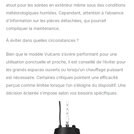
atout pour les soirées en extérieur même sous des conditions
démarre en douceur et
avec sa technologie
météorologiques humides. Cependant, attention à l’absence
infrarouge, il émet une
d’information sur les pièces détachées, qui pourrait
lumière douce pour ne
compliquer la maintenance.
pas aveugler. La
protection IP44 permet
À éviter dans quelles circonstances ?
au chauffage de
terrasse de rester à
Bien que le modèle Vulcano s’avère performant pour une
l'extérieure de façon
utilisation ponctuelle et proche, il est conseillé de l’éviter pour
permanente et la
minuterie peut être
les grands espaces ouverts ou lorsqu’un chauffage puissant
réglée de 0 à 24 heures
est nécessaire. Certaines critiques pointent une efficacité
Facile à Installer -
perçue comme limitée lorsque l’on s’éloigne du dispositif. Une
L'installation du
décision éclairée s’impose selon vos besoins spécifiques.
radiateur infrarouge
d'extérieur Vulcano est
simple et rapide pour
un usage immédiat, il
peut être fixé en
quelques étapes
seulement. Le