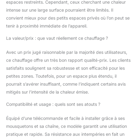
Réglables - Avec sa
espaces restreints. Cependant, ceux cherchant une chaleur
télécommande, le
intense sur une large surface pourraient être limités. Il
chauffage extérieur
convient mieux pour des petits espaces privés où l’on peut se
vous offre deux
tenir à proximité immédiate de l’appareil.
possibilités de
températures
La valeur/prix : que vaut réellement ce chauffage ?
différentes à régler :
1000W ou 2000W. Le
Avec un prix jugé raisonnable par la majorité des utilisateurs,
chauffage de terrasse
suspendu en carbone
ce chauffage offre un très bon rapport qualité-prix. Les clients
permet un temps de
satisfaits soulignent sa robustesse et son efficacité pour les
chauffe ultra-rapide de
petites zones. Toutefois, pour un espace plus étendu, il
3 secondes qui diffuse
pourrait s’avérer insuffisant, comme l’indiquent certains avis
une chaleur à 360°
grâce à sa puissance.
mitigés sur l’intensité de la chaleur émise.
Parfait pour des repas
Compatibilité et usage : quels sont ses atouts ?
en famille ou entre amis
Sensation de Chaleur
Naturelle - Cet appareil
Équipé d’une télécommande et facile à installer grâce à ses
de chauffage extérieur
mousquetons et sa chaîne, ce modèle garantit une utilisation
disperse une chaleur
pratique et rapide. Sa résistance aux intempéries en fait un
naturelle. Le chauffage