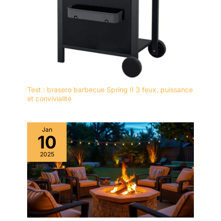
Test : brasero barbecue Spring II 3 feux, puissance
et convivialité
Jan
10
2025