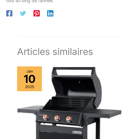
tout au long de l’année.
plancha inox ou un brasero, ce
set comprend tout ce dont vous
avez besoin pour impressionner
vos invités. Offrez-le en coffret
cadeau homme ou en cadeau
fete des peres, et voyez les
sourires s'étirer !
Articles similaires
Jan
10
2025