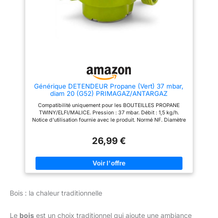
Générique DETENDEUR Propane (Vert) 37 mbar,
diam 20 (G52) PRIMAGAZ/ANTARGAZ
TWINY/ELFI/Malice Barbecue/Gazinière/Camping
Compatibilité uniquement pour les BOUTEILLES PROPANE
Car/Deserbeur/Chalumeau/Gaz
TWINY/ELFI/MALICE. Pression : 37 mbar. Débit : 1,5 kg/h.
Notice d'utilisation fournie avec le produit. Normé NF. Diamètre
de sortie: 20X150. Valve diamètre 20/ G52. DETENDEUR A
CLIPSER QUICK ON.
26,99 €
Bois : la chaleur traditionnelle
Le
bois
est un choix traditionnel qui ajoute une ambiance