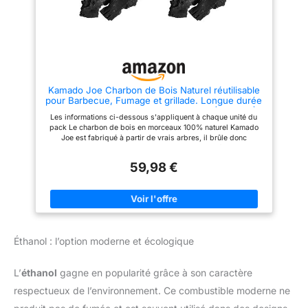
Kamado Joe Charbon de Bois Naturel réutilisable
pour Barbecue, Fumage et grillade. Longue durée
de Vie jusqu'à 18 Heures, 9,1 kg, Noir (Lot de 2)
Les informations ci-dessous s'appliquent à chaque unité du
pack Le charbon de bois en morceaux 100% naturel Kamado
Joe est fabriqué à partir de vrais arbres, il brûle donc
proprement et vous donne une saveur robuste de feu de bois.
Contrairement aux briquettes qui contiennent des produits
59,98 €
chimiques et des charges, le charbon de bois naturel permet à
la véritable saveur des aliments d'émerger. Sac extra-large :
9,1 kg de charbon de bois naturel. Parfaits pour les barbecues,
les grillades et les fumeurs, ils garantissent des saveurs
naturelles. Réutilisable jusqu'à trois fois et dure plus de 18
heures.
Éthanol : l’option moderne et écologique
L’
éthanol
gagne en popularité grâce à son caractère
respectueux de l’environnement. Ce combustible moderne ne