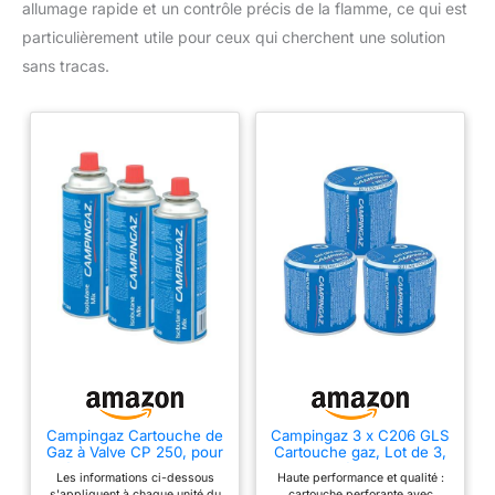
allumage rapide et un contrôle précis de la flamme, ce qui est
particulièrement utile pour ceux qui cherchent une solution
sans tracas.
Campingaz Cartouche de
Campingaz 3 x C206 GLS
Gaz à Valve CP 250, pour
Cartouche gaz, Lot de 3,
Réchauds Camp Bistro,
pour réchauds et
Les informations ci-dessous
Haute performance et qualité :
Cartouche Compacte et
lanternes de Camping
s'appliquent à chaque unité du
cartouche perforante avec