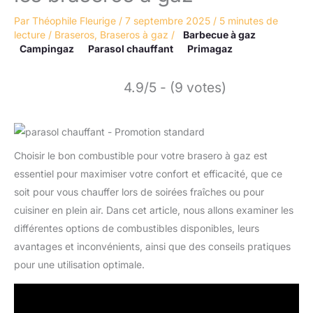
Par
Théophile Fleurige
/
7 septembre 2025
/
5 minutes de
lecture
/
Braseros
,
Braseros à gaz
/
Barbecue à gaz
Campingaz
Parasol chauffant
Primagaz
4.9/5 - (9 votes)
Choisir le bon combustible pour votre brasero à gaz est
essentiel pour maximiser votre confort et efficacité, que ce
soit pour vous chauffer lors de soirées fraîches ou pour
cuisiner en plein air. Dans cet article, nous allons examiner les
différentes options de combustibles disponibles, leurs
avantages et inconvénients, ainsi que des conseils pratiques
pour une utilisation optimale.