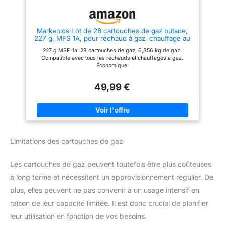
; Dimensions : 9 x 9 cm, poids :
280 g, teneur en gaz : 190
g/314 ml ; Idéal pour les
réchauds Campinagz 206 S ou
Markenlos Lot de 28 cartouches de gaz butane,
Bleuet
227 g, MFS 1A, pour réchaud à gaz, chauffage au
gaz, brûleur à gaz, bec Bunsen
227 g MSF-1a. 28 cartouches de gaz, 6,356 kg de gaz.
Compatible avec tous les réchauds et chauffages à gaz.
Économique.
49,99 €
Limitations des cartouches de gaz
Les cartouches de gaz peuvent toutefois être plus coûteuses
à long terme et nécessitent un approvisionnement régulier. De
plus, elles peuvent ne pas convenir à un usage intensif en
raison de leur capacité limitée. Il est donc crucial de planifier
leur utilisation en fonction de vos besoins.