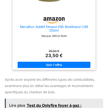
chimie domestique et
chimie domestique et
industrielle depuis plus de 40
industrielle depuis plus de 40
ans. Notre gamme comprend
ans. Notre gamme comprend
des combustibles, des produits
des combustibles, des produits
d'entretien pour la piscine, des
d'entretien pour la piscine, des
produits chimiques et des
produits chimiques et des
produits de nettoyage
produits de nettoyage
MecaRun Additif Ethanol E85 Bioéthanol C99
250ml
Marque: MECA-RUN
25,00 €
23,50 €
Après avoir exploré les différents types de combustibles,
examinons plus en détail les avantages et inconvénients
spécifiques du charbon de bois.
Lire plus
Test du Onlyfire foyer à gaz :