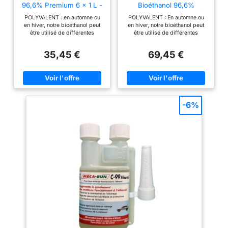
96,6% Premium 6 x 1 L -
Bioéthanol 96,6%
sans Fumée Ni Odeur
Premium pour Cheminée
POLYVALENT : en automne ou
POLYVALENT : En automne ou
- Haute Pureté
en hiver, notre bioéthanol peut
en hiver, notre bioéthanol peut
être utilisé de différentes
être utilisé de différentes
manières comme alternative à la
manières comme alternative à la
cheminée en bois et créer une
cheminée en bois et créer une
35,45 €
69,45 €
atmosphère chaleureuse. Il peut
atmosphère chaleureuse. Il peut
également être utilisé comme
également être utilisé comme
solvant pour les objets
solvant pour les objets
imprimés en 3D SANS ODEUR :
imprimés en 3D SANS ODEUR :
le bioéthanol vous offre une
le bioéthanol vous offre une
utilisation écologique, propre et
utilisation écologique, propre et
sans danger. Il est inodore,
sans danger. Il est inodore,
-6%
sans fumée ni suie et produit
sans fumée ni suie et produit
une jolie flamme en brûlant
une jolie flamme en brûlant
CONDITIONNEMENT : notre
CONDITIONNEMENT : notre
bioéthanol est disponible en
bioéthanol est disponible en
différents formats, adaptés à
différents formats, adaptés à
chaques besoins et domaines
chaques besoins et domaines
d'application BIOÉTHANOL DE
d'application BIOÉTHANOL DE
HAUTE QUALITÉ : notre
HAUTE QUALITÉ : notre
bioéthanol est fabriqué 100% à
bioéthanol est fabriqué 100% à
partir de maïs et de betteraves
partir de maïs et de betteraves
sucrières - avec des matières
sucrières - avec des matières
premières provenant d'Europe -
premières provenant d'Europe -
et produit dans le strict respect
et produit dans le strict respect
des directives européennes
des directives européennes
QUALITÉ & SÉCURITÉ : nous
QUALITÉ & SÉCURITÉ : nous
sommes spécialisés dans la
sommes spécialisés dans la