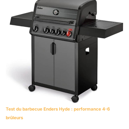
Test du barbecue Enders Hyde : performance 4-6
brûleurs