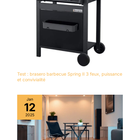
Test : brasero barbecue Spring II 3 feux, puissance
et convivialité
Jan
12
2025