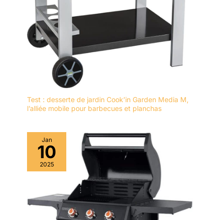
Test : desserte de jardin Cook’in Garden Media M,
l’alliée mobile pour barbecues et planchas
Jan
10
2025