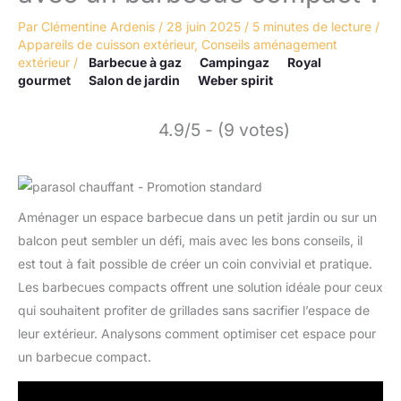
Par
Clémentine Ardenis
/
28 juin 2025
/
5 minutes de lecture
/
Appareils de cuisson extérieur
,
Conseils aménagement
extérieur
/
Barbecue à gaz
Campingaz
Royal
gourmet
Salon de jardin
Weber spirit
4.9/5 - (9 votes)
Aménager un espace barbecue dans un petit jardin ou sur un
balcon peut sembler un défi, mais avec les bons conseils, il
est tout à fait possible de créer un coin convivial et pratique.
Les barbecues compacts offrent une solution idéale pour ceux
qui souhaitent profiter de grillades sans sacrifier l’espace de
leur extérieur. Analysons comment optimiser cet espace pour
un barbecue compact.