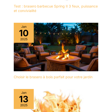
Test : brasero barbecue Spring II 3 feux, puissance
et convivialité
Jan
10
2025
Choisir le brasero à bois parfait pour votre jardin
Jan
13
2025