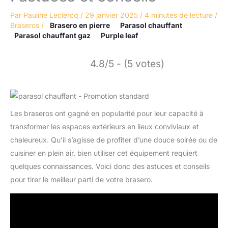
Par
Pauline Leclercq
/
29 janvier 2025
/
4 minutes de lecture
/
Braseros
/
Brasero en pierre
Parasol chauffant
Parasol chauffant gaz
Purple leaf
4.8/5 - (5 votes)
Les braseros ont gagné en popularité pour leur capacité à
transformer les espaces extérieurs en lieux conviviaux et
chaleureux. Qu’il s’agisse de profiter d’une douce soirée ou de
cuisiner en plein air, bien utiliser cet équipement requiert
quelques connaissances. Voici donc des astuces et conseils
pour tirer le meilleur parti de votre brasero.