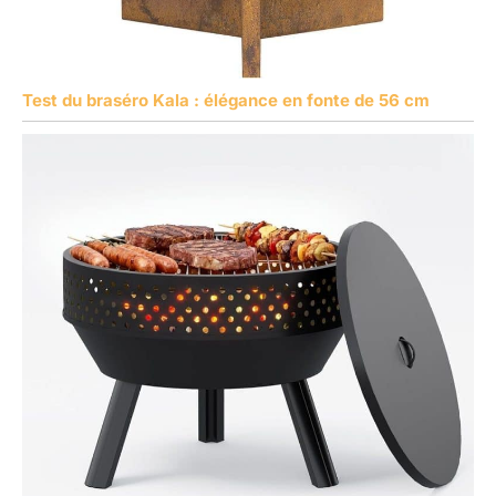
Test du braséro Kala : élégance en fonte de 56 cm