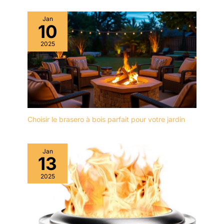
SL4.0X100mm
SL5.0X125mm
Jan
SL6.0X95mm
10
SL3.0X75mm
2025
SL3.0X38mm
Choisir le brasero à bois parfait pour votre jardin
Jan
13
2025