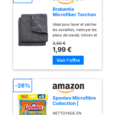
Brabantia
Microfiber Torchon
(Lot de 2), Gris
Idéal pour laver et sécher
Foncé, 30 x 30 x
les assiettes, nettoyer les
0,5 cm
plans de travail, miroirs et
fenêtres Nettoyez sans
2,50 €
laisser de traces Lavable
1,99 €
en machine à 60° C La
microfibre absorbe 7 x
son poids en eau
-26%
Spontex Microfibre
Collection |
Chiffons de
NETTOYAGE EN
Nettoyage Multi-