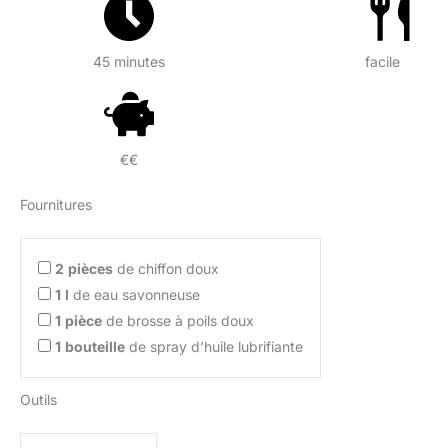
45 minutes
facile
€€
Fournitures
2
pièces
de chiffon doux
1
l
de eau savonneuse
1
pièce
de brosse à poils doux
1
bouteille
de spray d’huile lubrifiante
Outils