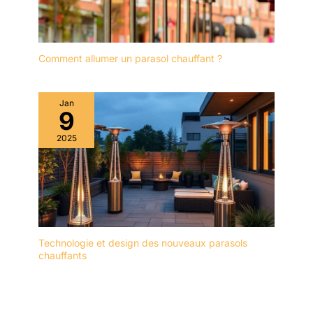
Comment allumer un parasol chauffant ?
Jan
9
2025
Technologie et design des nouveaux parasols
chauffants