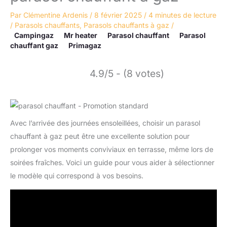
Par
Clémentine Ardenis
/
8 février 2025
/
4 minutes de lecture
/
Parasols chauffants
,
Parasols chauffants à gaz
/
Campingaz
Mr heater
Parasol chauffant
Parasol
chauffant gaz
Primagaz
4.9/5 - (8 votes)
Avec l’arrivée des journées ensoleillées, choisir un parasol
chauffant à gaz peut être une excellente solution pour
prolonger vos moments conviviaux en terrasse, même lors de
soirées fraîches. Voici un guide pour vous aider à sélectionner
le modèle qui correspond à vos besoins.