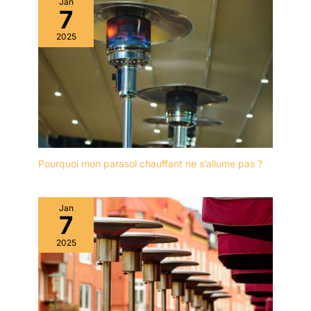
Jan
7
2025
Pourquoi mon parasol chauffant ne s’allume pas ?
Jan
7
2025