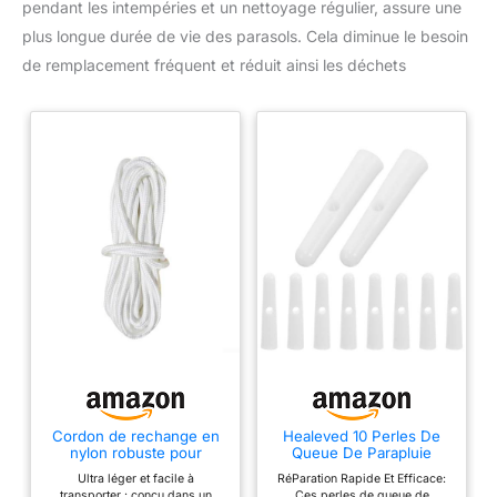
pendant les intempéries et un nettoyage régulier, assure une
plus longue durée de vie des parasols. Cela diminue le besoin
de remplacement fréquent et réduit ainsi les déchets
Cordon de rechange en
Healeved 10 Perles De
nylon robuste pour
Queue De Parapluie
parasol de terrasse,
Blanches Accessoires De
Ultra léger et facile à
RéParation Rapide Et Efficace:
accessoire d'extérieur
Remplacement Pour
transporter : conçu dans un
Ces perles de queue de