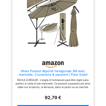
pour une résistance et une
fermer facilement la toile grâce
stabilité optimales, ce parasol
à la manivelle anti-retour
de jardin haut de gamme est
DESIGN ROBUSTE - La forme
conçu pour une utilisation
en croix du bas de notre
durable dans les jardins, patios
parasol pourra être fixé dans un
et terrasses. TOILE
sol dur, mais il faudra surtout le
IMPERMÉABLE – La toile
lester avec des dalles dédiées
résistante en polyester 210 g/m²
(non fournies). De plus, il y a 11
offre une protection UV fiable et
baleines sur la toile pour rendre
une excellente imperméabilité,
le parasol plus stable
faisant de ce parasol le choix
MATÉRIAUX DURABLE - La
idéal pour se détendre, dîner et
totalité des parties métalliques
recevoir en extérieur. PIED EN
de notre parasol hexagonal est
CROIX INCLUS – Livré en
recouverts de peinture époxy
version déportée avec son pied
anthracite adaptée pour vous
en croix robuste, ce parasol
promettre une durabilité dans le
offre un support stable et
temps CARACTÉRISTIQUES -
sécurisé au quotidien. Ce
Dimensions ouvert (largeur x
parasol déporté polyvalent est
profondeur x hauteur) - 300 x
rapide à monter et facile à
300 x 235 cm. Couleurs
tillvex Parasol déporté hexagonale 3M avec
positionner dans votre espace
disponibles - Beige, Vert , Gris,
manivelle, Couverture & paravent | Pare-Soleil
extérieur préféré. DESIGN
Kaki, Rouge REMARQUE - Avant
avec Pied | Protection UV en Aluminium pour Le
MODERNE POUR TOUS LES
d'utiliser le produit, veuillez lire
FACILE À RÉGLER : L'angle d'inclinaison peut être réglé sans
Jardin | Parasol à manivelle pour Le marché
ESPACES EXTÉRIEURS – Ce
attentivement les instructions du
paliers à l'aide d'une manivelle. Ce parasol suspendu est ainsi
déperlant (Taupe)
parasol de jardin déporté et
manuel. La fonction principale
idéal sur le balcon, la terrasse, dans le jardin ou au marché.
pratique, également appelé
de ce parasol de jardin est de
UNE QUALITÉ CONVAINCANTE : L'armature est en aluminium
parasol banane, est idéal pour
créer de l'ombre et une
inoxydable. Les 8 pans robustes, les baleines renforcées en
les jardins, terrasses, cours,
protection minimale contre les
92,79 €
métal et un grand pied (Ø 100 cm) assurent une stabilité
abords de piscine et espaces
averses légères. Il est fortement
optimale. Le parasol tillvex est livré avec une couverture
de détente extérieurs. Un choix
déconseillé d'utiliser le parasol
imperméable de haute qualité, qui se monte et se démonte