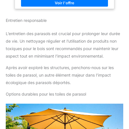
élégant pour un confort optimal
lorsqu'il pleut ou lorsqu'il y a
sans effort grâce à une fermeture éclair. L'ajout pratique d'une
en été.
beaucoup de vent au risque
tige métallique facilite encore l'opération en rendant le montage
d'abîmer le parasol ou de
et le démontage de la couverture particulièrement simple.
casser sa structure
IDÉAL DANS TOUS LES ESPACES : La toile déperlante est
Entretien responsable
idéale en extérieur. Avec le parasol tillvex, protégez-vous
contre les averses d'été, les rayons UV et la lumière
éblouissante. UN RANGEMENT COMPACT : Le système de
L’entretien des parasols est crucial pour prolonger leur durée
pliage permet de monter et de démonter le parasol en
quelques secondes. Quand vous ne l'utilisez pas, vous pouvez
de vie. Un nettoyage régulier et l’utilisation de produits non
fermer le parasol à l'aide de la manivelle et le ranger de
manière compacte.
toxiques pour le bois sont recommandés pour maintenir leur
aspect tout en minimisant l’impact environnemental.
Après avoir exploré les structures, penchons-nous sur les
toiles de parasol, un autre élément majeur dans l’impact
écologique des parasols déportés.
Options durables pour les toiles de parasol