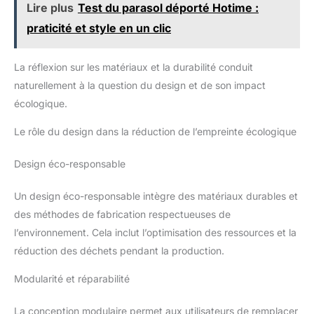
terrasse ou 3,7 m pour les
Lire plus
Test du parasol déporté Hotime :
tailles standard. Pour garantir
un ajustement parfait, mesurez
praticité et style en un clic
votre cordon ou votre cadre de
parapluie actuel avant de
passer commande. Nous avons
la bonne longueur pour garder
La réflexion sur les matériaux et la durabilité conduit
votre installation d'abat-jour
naturellement à la question du design et de son impact
sécurisée et adaptée à vos
besoins.
écologique.
Le rôle du design dans la réduction de l’empreinte écologique
Design éco-responsable
Un design éco-responsable intègre des matériaux durables et
des méthodes de fabrication respectueuses de
l’environnement. Cela inclut l’optimisation des ressources et la
réduction des déchets pendant la production.
Modularité et réparabilité
La conception modulaire permet aux utilisateurs de remplacer