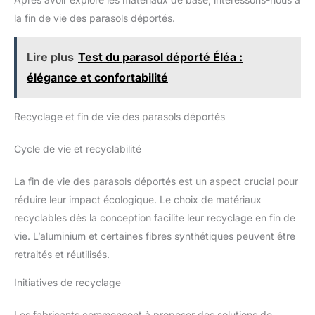
piscines,café et un magasin de
thé au lait, améliorant la
la fin de vie des parasols déportés.
fonctionnalité et l'esthétique.
Lire plus
Test du parasol déporté Éléa :
élégance et confortabilité
Recyclage et fin de vie des parasols déportés
Cycle de vie et recyclabilité
La fin de vie des parasols déportés est un aspect crucial pour
réduire leur impact écologique. Le choix de matériaux
recyclables dès la conception facilite leur recyclage en fin de
vie. L’aluminium et certaines fibres synthétiques peuvent être
retraités et réutilisés.
Initiatives de recyclage
Les fabricants commencent à proposer des solutions de