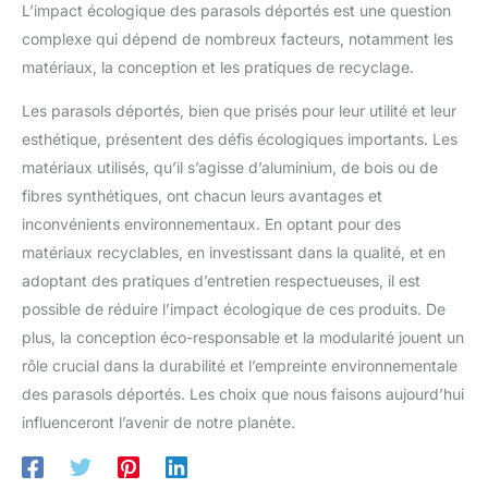
qui permet de suspendre la
L’impact écologique des parasols déportés est une question
déporté inclinable rotatif s’adapte à chaque moment de la
toile avec précision au-dessus
journée. Vous gagnez en confort sans effort, que ce soit sur
des tables, des chaises ou des
complexe qui dépend de nombreux facteurs, notamment les
une terrasse, un balcon ou dans votre jardin. STRUCTURE
espaces de détente, sans
SOLIDE ET ACCESSOIRES PRATIQUES INCLUS - Conçu en
matériaux, la conception et les pratiques de recyclage.
encombrer le sol, tout en offrant
acier thermolaqué, ce parasol deporte assure stabilité et
une grande liberté de
résistance au vent. Le double toit optimise la ventilation pour un
mouvement. Idéal pour la
Les parasols déportés, bien que prisés pour leur utilité et leur
parasol résistant au vent. Livré avec housse et sangle, ce
réception dans le jardin, le thé
parasol de jardin exterieur avec pied reste protégé et prêt à
sur la terrasse ou le moment de
esthétique, présentent des défis écologiques importants. Les
l’emploi toute l’année.
détente au bord de la piscine,
matériaux utilisés, qu’il s’agisse d’aluminium, de bois ou de
ce parasol inclinable convient à
de nombreux espaces
fibres synthétiques, ont chacun leurs avantages et
extérieurs Tipps: Il est
recommandé d'utiliser un lest
inconvénients environnementaux. En optant pour des
de plus de 70 kg
matériaux recyclables, en investissant dans la qualité, et en
adoptant des pratiques d’entretien respectueuses, il est
possible de réduire l’impact écologique de ces produits. De
plus, la conception éco-responsable et la modularité jouent un
rôle crucial dans la durabilité et l’empreinte environnementale
des parasols déportés. Les choix que nous faisons aujourd’hui
influenceront l’avenir de notre planète.