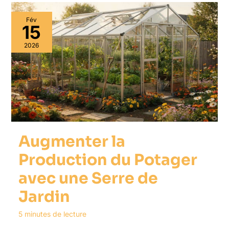
Fév
15
2026
Augmenter la
Production du Potager
avec une Serre de
Jardin
5 minutes de lecture