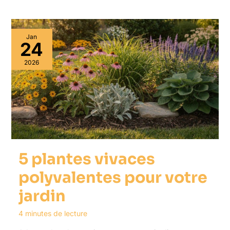
Jan
24
2026
5 plantes vivaces
polyvalentes pour votre
jardin
4 minutes de lecture