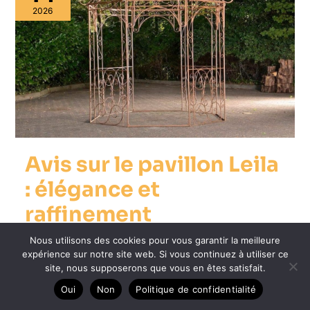
2026
Avis sur le pavillon Leila
: élégance et
raffinement
4 minutes de lecture
Nous utilisons des cookies pour vous garantir la meilleure
expérience sur notre site web. Si vous continuez à utiliser ce
Vous rêvez d’un espace extérieur confortable et élégant
site, nous supposerons que vous en êtes satisfait.
pour profiter des beaux jours ? Le pavillon
Oui
Non
Politique de confidentialité