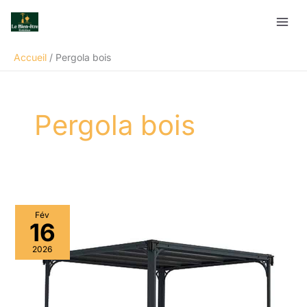
Aller
Rechercher
au
contenu
Accueil
Pergola bois
Pergola bois
Fév
16
2026