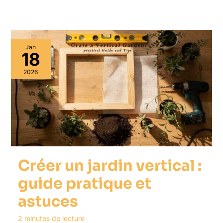
Jan
18
2026
Créer un jardin vertical :
guide pratique et
astuces
2 minutes de lecture