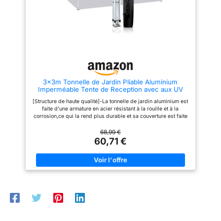
GÉNÉREUSES】 Avec 4 m de
confort. 【DIMENSIONS
largeur et 3 m de profondeur, la
PRATIQUES】 Avec une largeur
pergola couvre une surface de
de 297 cm et une profondeur de
12 m², idéale pour abriter une
195 cm, la pergola couvre une
grande table, un espace repas
surface de 6 m², idéale pour un
ou un salon de jardin. Sa
coin repas ou détente. Sa
hauteur de plus de 220 cm
hauteur de faîtage de plus de
procure confort et circulation
2,20 m offre une sensation
d’air optimale. Ajustez
d’espace et de confort. Ajustez
facilement l’inclinaison des
l’inclinaison des lames pour
lames pour créer l’ombre
créer l’ombre parfaite selon la
3x3m Tonnelle de Jardin Pliable Aluminium
parfaite selon vos besoins.
position du soleil. 【KIT
Imperméable Tente de Reception avec aux UV
【KIT COMPLET】 La pergola
COMPLET】 La pergola
Pavillon Bleu Bâche PE Epaisse de env pour Fête
PIANA est livrée avec tout le
CAZEBOO PIANA est livrée avec
[Structure de haute qualité]-La tonnelle de jardin aluminium est
Marriage Les Activités Commerciales (Blanc)
nécessaire pour un montage
tous les éléments nécessaires :
faite d'une armature en acier résistant à la rouille et à la
simple et rapide : structure en
structure en aluminium
corrosion,ce qui la rend plus durable et sa couverture est faite
aluminium thermolaqué, 4
thermolaqué, 4 poteaux solides,
d'une toile Oxford de haute qualité,qui peut bloquer les rayons
poteaux solides, 38 lames
19 lames en acier, manivelle, kit
UV nocifs du soleil, et réduire la chaleur à l'intérieur.En outre,
68,99 €
orientables en acier, manivelle,
d’ancrage et visserie. Une
les piquets de terre en métal et la corde fournissent la
60,71 €
kit d’ancrage et visserie. Une
notice détaillée et claire vous
durabilité et la stabilité pour chaque événement en plein air
notice claire et détaillée vous
guide pas à pas, pour une
[Hauteur réglable]-Vous pouvez pousser le bouton sur les 4
accompagne étape par étape
installation rapide et sans
pieds pour régler la tonnelle de jardin aluminium à 3 hauteurs
pour profiter rapidement de
difficulté, à la portée de tous les
différentes,ce qui peut répondre à vos différents besoins
votre nouvel abri extérieur.
bricoleurs. 【SERVICE CLIENT
[Facile à transporter]-La tonnelle de jardin aluminium est dotée
【SERVICE CLIENT CAZEBOO】
CAZEBOO】 Notre équipe est
d'un cadre pliable et d'un sac de transport,ce qui rend le
Notre équipe est disponible
disponible avant, pendant et
transport d'un endroit à l'autre facile et pratique [USAGE
avant, pendant et après votre
après votre achat. SAV réactif,
MULTIPLE]-La tonnelle pliante imperméable aluminium de fête
achat. SAV réactif, pièces
pièces détachées accessibles
est parfaite pour le mariage, la fête, la réunion, le camping et
détachées accessibles et
et sécurisée. Avec Cazeboo,
ainsi de suite. Et vous pouvez utiliser la tente de mariage pour
livraison sécurisée. Avec
vous bénéficiez d’un
un barbecue dans le jardin avec vos amis, ou la tente patio est