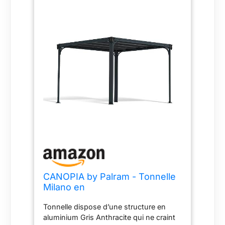
CANOPIA by Palram - Tonnelle
Milano en
Aluminium/Polycarbonate, Gris
Tonnelle dispose d’une structure en
Anthracite, 309cm x 309cm
aluminium Gris Anthracite qui ne craint