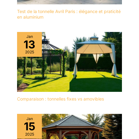
Test de la tonnelle Avril Paris : élégance et praticité
en aluminium
Jan
13
2025
Comparaison : tonnelles fixes vs amovibles
Jan
15
2025