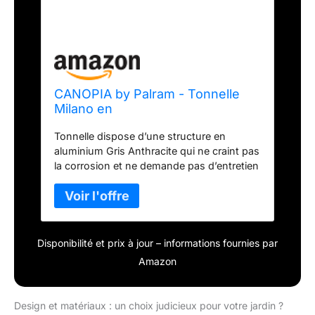
CANOPIA by Palram - Tonnelle
Milano en
Aluminium/Polycarbonate, Gris
Tonnelle dispose d’une structure en
Anthracite, 309cm x 309cm
aluminium Gris Anthracite qui ne craint pas
la corrosion et ne demande pas d’entretien
Les connecteurs sont découpés au laser
et galvanisé pour ne pas rouiller Les
panneaux de toit sont également
prédécoupés pour être assemblés
facilement Elle est traitée contre les UV
Disponibilité et prix à jour – informations fournies par
pour éviter la duration Profils pré-percés et
Amazon
à toute la visserie incluse
Design et matériaux : un choix judicieux pour votre jardin ?