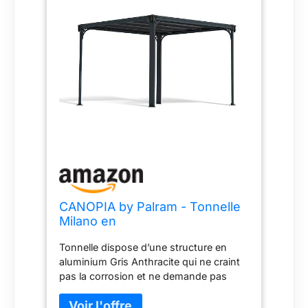
CANOPIA by Palram - Tonnelle
Milano en
Aluminium/Polycarbonate, Gris
Tonnelle dispose d’une structure en
Anthracite, 309cm x 309cm
aluminium Gris Anthracite qui ne craint
pas la corrosion et ne demande pas
d’entretien Les connecteurs sont
découpés au laser et galvanisé pour ne