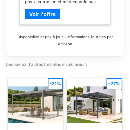
pas la corrosion et ne demande pas
d’entretien Les connecteurs sont
découpés au laser et galvanisé pour ne
pas rouiller Les panneaux de toit sont
également prédécoupés pour être
assemblés facilement Elle est traitée
Disponibilité et prix à jour – informations fournies par
contre les UV pour éviter la duration
Amazon
Profils pré-percés et à toute la visserie
incluse
Découvrez d’autres tonnelles en aluminium
-21%
-27%