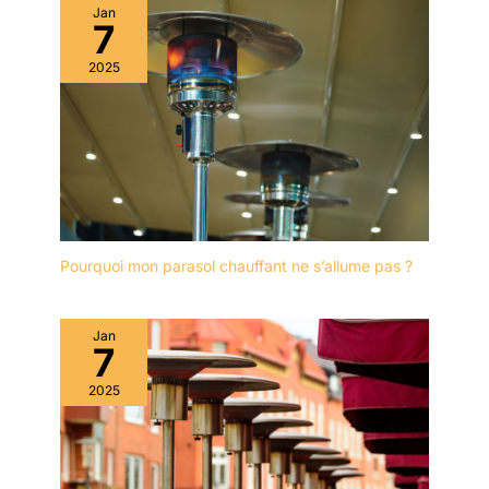
Jan
7
2025
Pourquoi mon parasol chauffant ne s’allume pas ?
Jan
7
2025