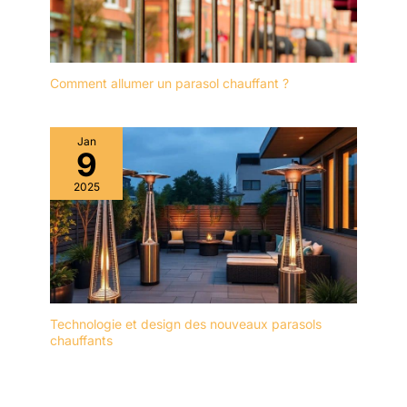
Comment allumer un parasol chauffant ?
Jan
9
2025
Technologie et design des nouveaux parasols
chauffants