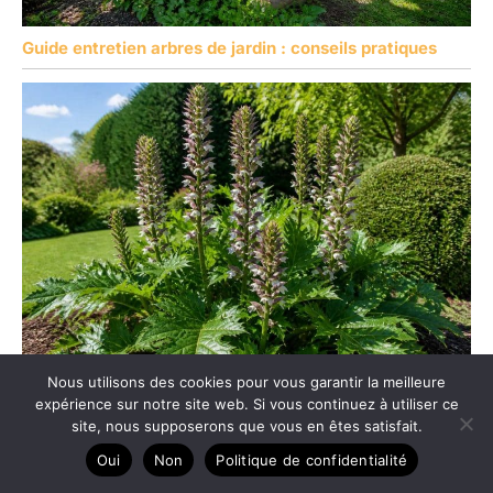
Guide entretien arbres de jardin : conseils pratiques
Nous utilisons des cookies pour vous garantir la meilleure
Comment cultiver l’acanthe ?
expérience sur notre site web. Si vous continuez à utiliser ce
site, nous supposerons que vous en êtes satisfait.
Oui
Non
Politique de confidentialité