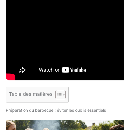
Table des matières
Préparation du barbecue : éviter les oublis essentiels