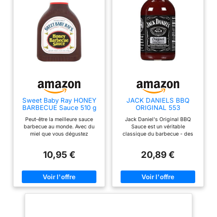
Sweet Baby Ray HONEY
JACK DANIELS BBQ
BARBECUE Sauce 510 g
ORIGINAL 553
…
Peut-être la meilleure sauce
Jack Daniel's Original BBQ
barbecue au monde. Avec du
Sauce est un véritable
miel que vous dégustez
classique du barbecue - des
vraiment.
notes équilibrées de sucre brun
foncé, de tomate mûre riche, de
10,95 €
20,89 €
vinaigre de cidre de pomme et
de la saveur douce unique du
Jack Daniel's Sucre Brun,
Ketchup (concentage De
Tomate, Vinaigre Distillé, Sucre,
Sel, Contient Moins De 2 % De
Poudre D'oignon, Épices, Arôme
Naturel [Contient Des Graines
De Céleri]), Vinaigre De Cidre