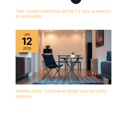
Test : brasero barbecue Spring II 3 feux, puissance
et convivialité
Jan
12
2025
Mobilier pliant : pratique et design pour les petits
espaces