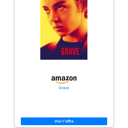
une recette familiale éprouvée.
SNACKS PREMIUM HIGH
PROTEIN : Que ce soit au home
office, pendant une aventure en
plein air ou après le sport, nos
chips viande de boeuf te
fournissent des protéines de
haute qualité et un authentique
plaisir de la viande.
INGRÉDIENTS DE HAUTE
QUALITÉ : la viande séchée
Jack Links est fabriquée à
partir de 100% de la meilleure
viande de bœuf, finement
assaisonnée puis séchée
lentement. Résultat : une saveur
maximale et une teneur
minimale en matières grasses.
PACK DE PRÉVENTION : Avec le
grand emballage pratique de
Grave
Jack Link's Beef Jerky (12 x 25
g), tu es bien équipé pour
chaque aventure. Achète dès
maintenant les emballages de
réserve (charcuterie -
grignotage) pour obtenir au total
Beef Jerky 1 kg.