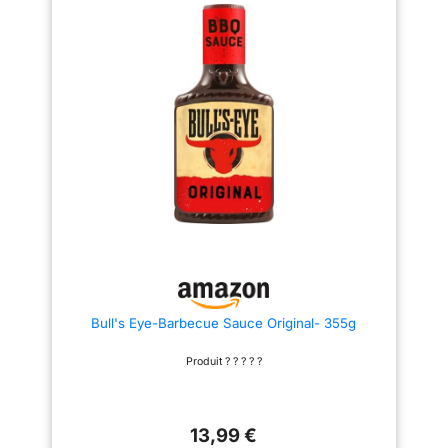
De Pomme, Pâte De Tomate,
Eau, Concentré De Tamarin,
Moins De 2 % Tennessee
Whiskey ! Un véritable original
américain, un classique avec
une saveur équilibrée et une
finition robuste Fabriqué sans
conservateurs, sans sirop de
maïs à haute teneur en fructose,
sans sirop de maïs et sans
gluten Poids total de l'article
865g Bouteille de 553ml
Bull's Eye-Barbecue Sauce Original- 355g
Produit ? ? ? ? ?
13,99 €