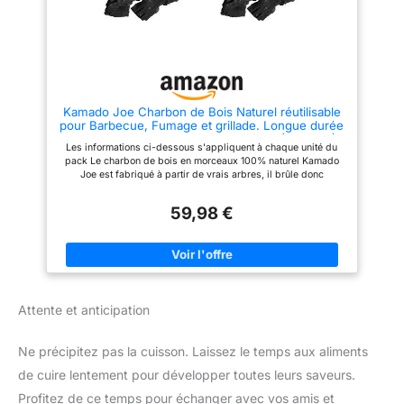
Kamado Joe Charbon de Bois Naturel réutilisable
pour Barbecue, Fumage et grillade. Longue durée
de Vie jusqu'à 18 Heures, 9,1 kg, Noir (Lot de 2)
Les informations ci-dessous s'appliquent à chaque unité du
pack Le charbon de bois en morceaux 100% naturel Kamado
Joe est fabriqué à partir de vrais arbres, il brûle donc
proprement et vous donne une saveur robuste de feu de bois.
Contrairement aux briquettes qui contiennent des produits
59,98 €
chimiques et des charges, le charbon de bois naturel permet à
la véritable saveur des aliments d'émerger. Sac extra-large :
9,1 kg de charbon de bois naturel. Parfaits pour les barbecues,
les grillades et les fumeurs, ils garantissent des saveurs
naturelles. Réutilisable jusqu'à trois fois et dure plus de 18
heures.
Attente et anticipation
Ne précipitez pas la cuisson. Laissez le temps aux aliments
de cuire lentement pour développer toutes leurs saveurs.
Profitez de ce temps pour échanger avec vos amis et