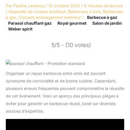
Par
Pauline Leclercq
/
12 octobre 2025
/
4 minutes de lecture
/
Appareils de cuisson extérieur
,
Barbecues à bois
,
Barbecues
à gaz
,
Conseils aménagement extérieur
/
Barbecue à gaz
Parasol chauffant gaz
Royal gourmet
Salon de jardin
Weber spirit
5/5 - (10 votes)
Organiser un repas barbecue entre amis est souvent
synonyme de convivialité et de bonne cuisine. Cependant,
plusieurs erreurs fréquentes peuvent compromettre la réussite
de cet événement. Voici un aperçu des principaux pièges à
éviter pour garantir un barbecue réussi, basé sur diverses
sources d’expertise.