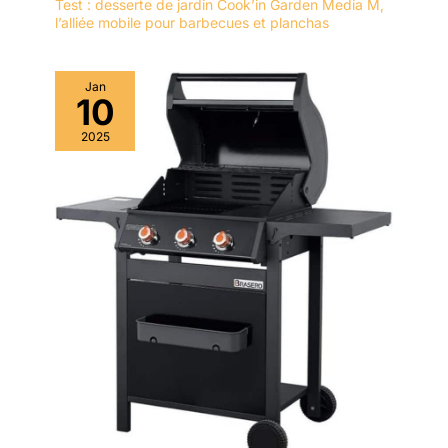
Test : desserte de jardin Cook’in Garden Media M,
l’alliée mobile pour barbecues et planchas
Jan
10
2025