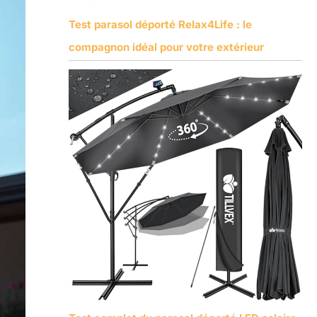
Test parasol déporté Relax4Life : le
compagnon idéal pour votre extérieur