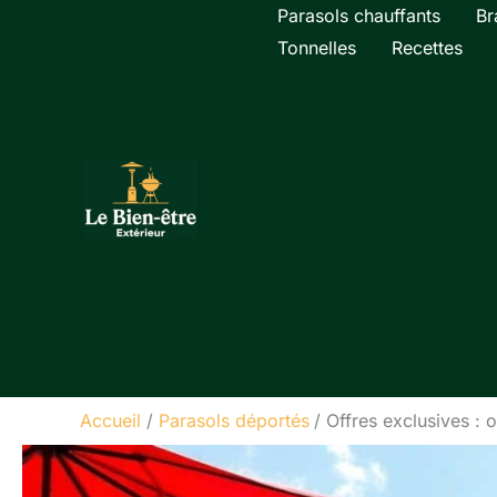
Aller
Parasols chauffants
Br
au
Tonnelles
Recettes
contenu
Accueil
Parasols déportés
Offres exclusives : 