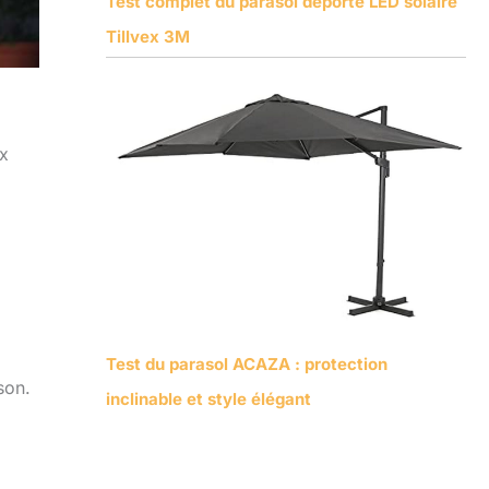
Test complet du parasol déporté LED solaire
Tillvex 3M
ix
Test du parasol ACAZA : protection
son.
inclinable et style élégant