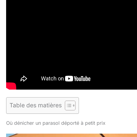
Table des matières
Où dénicher un parasol déporté à petit prix