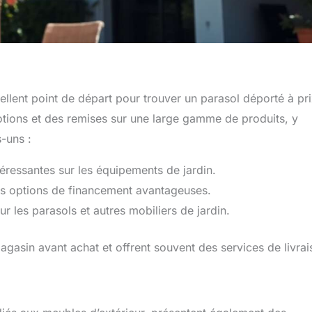
llent point de départ pour trouver un parasol déporté à pr
ions et des remises sur une large gamme de produits, y
-uns :
téressantes sur les équipements de jardin.
s options de financement avantageuses.
r les parasols et autres mobiliers de jardin.
agasin avant achat et offrent souvent des services de livrai