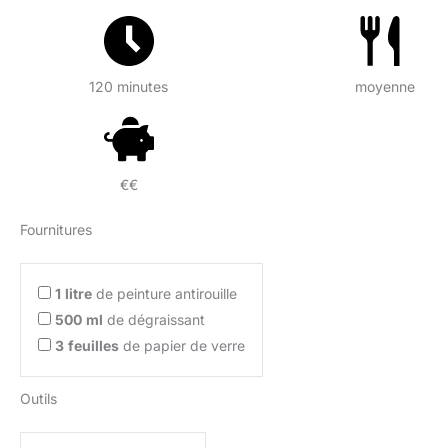
120 minutes
moyenne
€€
Fournitures
1
litre
de peinture antirouille
500
ml
de dégraissant
3
feuilles
de papier de verre
Outils