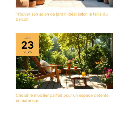
votre main. Peut être
à un aspirateur afin
utilisé d'une seule main,
d'assurer une collecte
offrant une prise stable
Trouver son salon de jardin idéal selon la taille du
encore plus efficace.
balcon
et réduisant la fatigue de
【Facilité d'utilisation】
la main Kit ponceuse
Cette ponceuse orbitale
électrique : 1 ponceuse
est livrée avec 16 feuilles
Jan
avec récupérateur de
23
de papier abrasif
poussière, 1 adaptateur
adaptées à diverses
pour récupérateur de
2025
applications : décapage
poussière, 4 feuilles de
de peinture, ponçage du
papier de verre P80, 4
bois, traitement des
feuilles de papier de verre
surfaces (choisir le type
P120, 4 feuilles de papier
de papier abrasif
de verre P180, 4 feuilles
approprié). Le papier
de papier de verre P240,
abrasif auto-agrippant
1 manuel d'utilisation
Choisir le mobilier parfait pour un espace détente
permet un changement
Conseil : pour garantir
en extérieur
de papier en une
une durée de vie plus
seconde, sans outil. 【Kit
longue de votre machine,
Complet Fourni 】
nos accessoires
Recevez tout le
d'origine (papier de verre
nécessaire : 1 ponceuse
et plaques de base) sont