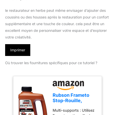
le restaurateur en herbe peut même envisager d’ajouter des
coussins ou des housses après la restauration pour un confort
supplémentaire et une touche de couleur. cela peut être un
excellent moyen de personnaliser votre espace et d’explorer
votre créativité.
Imprimer
Où trouver les fournitures spécifiques pour ce tutoriel ?
Rubson Frameto
Stop-Rouille,
Traitement Anti-
Multi-supports : Utilisez
Rouille, Bidon