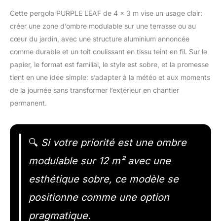
Cette pergola PURPLE LEAF de 4 x 3 m vise un usage clair:
créer une zone d’ombre modulable sur une terrasse ou au
cœur du jardin, avec une structure aluminium annoncée
comme durable et un toit coulissant en tissu teint en fil. Sur le
papier, le format est familial, le style est sobre, et la promesse
tient en une idée simple: s’adapter à la météo et aux moments
de la journée sans transformer l’extérieur en chantier
permanent.
🔍
Si votre priorité est une ombre
modulable sur 12 m² avec une
esthétique sobre, ce modèle se
positionne comme une option
pragmatique.