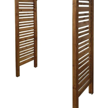
ou un espace de détente. Sa
hauteur de passage de 204 cm
assure un excellent confort,
tandis que sa teinte gris
anthracite et sa finition mate
s’intègrent harmonieusement à
tous les styles d’extérieurs.
Moderne, élégante et
fonctionnelle, la PIANA
transforme chaque terrasse en
un véritable lieu de vie.