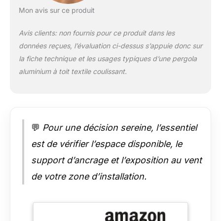
durabilité accrue, une
Mon avis sur ce produit
résistance aux UV et
une résistance à la
Avis clients: non fournis pour ce produit dans les
décoloration Toit
données reçues, l’évaluation ci-dessus s’appuie donc sur
Rétractable : L'auvent
est rétractable pour
la fiche technique et les usages typiques d’une pergola
une protection
aluminium à toit textile coulissant.
optimale contre le
soleil. Système de
verrouillage sûr pour
maintenir l'auvent en
place lorsqu'il est
💬
Pour une décision sereine, l’essentiel
entièrement déployé
et rétracté. Attention :
est de vérifier l’espace disponible, le
Il est recommandé de
support d’ancrage et l’exposition au vent
fermer la toile quand
il pleut Installation
de votre zone d’installation.
Intuitive : Grâce aux
outils inclus et aux
instructions illustrées
étape par étape,