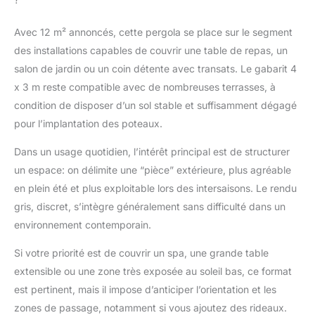
Supérieure : Le cadre
en aluminium à
Avec 12 m² annoncés, cette pergola se place sur le segment
revêtement en poudre
haute performance
des installations capables de couvrir une table de repas, un
offre une résistance,
salon de jardin ou un coin détente avec transats. Le gabarit 4
une durabilité et une
x 3 m reste compatible avec de nombreuses terrasses, à
facilité d'entretien
condition de disposer d’un sol stable et suffisamment dégagé
supérieures Tissus
Améliorés : Tissus
pour l’implantation des poteaux.
teints en fil améliorés
pour auvents et
Dans un usage quotidien, l’intérêt principal est de structurer
rideaux pour une
un espace: on délimite une “pièce” extérieure, plus agréable
durabilité accrue, une
en plein été et plus exploitable lors des intersaisons. Le rendu
résistance aux UV et
gris, discret, s’intègre généralement sans difficulté dans un
une résistance à la
environnement contemporain.
décoloration Toit
Rétractable : L'auvent
Si votre priorité est de couvrir un spa, une grande table
est rétractable pour
une protection
extensible ou une zone très exposée au soleil bas, ce format
optimale contre le
est pertinent, mais il impose d’anticiper l’orientation et les
soleil. Système de
zones de passage, notamment si vous ajoutez des rideaux.
verrouillage sûr pour