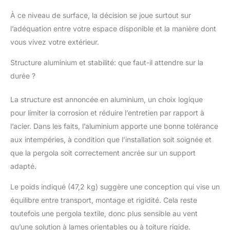
maintenir l'auvent en
À ce niveau de surface, la décision se joue surtout sur
place lorsqu'il est
l’adéquation entre votre espace disponible et la manière dont
entièrement déployé et
vous vivez votre extérieur.
rétracté. Attention : Il
est recommandé de
Structure aluminium et stabilité: que faut-il attendre sur la
fermer la toile quand il
pleut Installation
durée ?
Intuitive : Grâce aux
outils inclus et aux
La structure est annoncée en aluminium, un choix logique
instructions illustrées
pour limiter la corrosion et réduire l’entretien par rapport à
étape par étape,
l’acier. Dans les faits, l’aluminium apporte une bonne tolérance
assembler votre
pergola devient un jeu
aux intempéries, à condition que l’installation soit soignée et
d'enfant
que la pergola soit correctement ancrée sur un support
adapté.
Le poids indiqué (47,2 kg) suggère une conception qui vise un
équilibre entre transport, montage et rigidité. Cela reste
toutefois une pergola textile, donc plus sensible au vent
qu’une solution à lames orientables ou à toiture rigide.