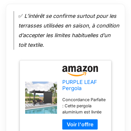
✅
L’intérêt se confirme surtout pour les
terrasses utilisées en saison, à condition
d’accepter les limites habituelles d’un
toit textile.
PURPLE LEAF
Pergola
Aluminium 4 x 3
Concordance Parfaite
m avec Rideaux
: Cette pergola
en Tissu
aluminium est livrée
Premium, Gris
avec 2 panneaux de
rideaux et une tringle
à rideaux. Chaque