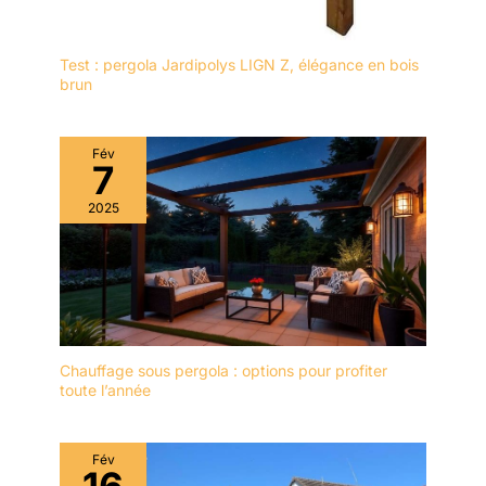
Test : pergola Jardipolys LIGN Z, élégance en bois
brun
Fév
7
2025
Chauffage sous pergola : options pour profiter
toute l’année
Fév