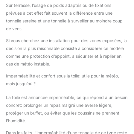
se décolore pas
Sur terrasse, l’usage de poids adaptés ou de fixations
facilement, le toit
prévues à cet effet fait souvent la différence entre une
adopte une double
tonnelle sereine et une tonnelle à surveiller au moindre coup
structure de toit, de
de vent.
sorte que la tonnelle
conserve la fonction de
Si vous cherchez une installation pour des zones exposées, la
protection contre la
pluie tout en étant
décision la plus raisonnable consiste à considérer ce modèle
ventilée et perméable à
comme une protection d’appoint, à sécuriser et à replier en
l'air, ce qui apporte une
cas de météo instable.
utilisation plus
confortable de
Imperméabilité et confort sous la toile: utile pour la météo,
l'expérience. 【Party
mais jusqu’où ?
Tonnelle for
Gathering】Le Tonnelle
La toile est annoncée imperméable, ce qui répond à un besoin
3*3 convient aux
petites réunions
concret: prolonger un repas malgré une averse légère,
familiales de 6 à 8
protéger un buffet, ou éviter que les coussins ne prennent
personnes,pour
l’humidité.
profiter des loisirs avec
les amis et la famille et
Dans les faits, l’imperméabilité d’une tonnelle de ce type reste