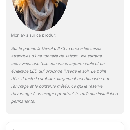
pluvieux. 【Tonnelle
avec lampes
Sélectionnable LED】
Prend en charge
l'énergie solaire et la
charge USB pour
Mon avis sur ce produit
assurer la commodité
de la recharge en
Sur le papier, la Devoko 3×3 m coche les cases
plein air.Egalement
attendues d’une tonnelle de saison: une surface
avec 2 projecteur
central et 4 perles de
conviviale, une toile annoncée imperméable et un
lampe sur 10 tubes
éclairage LED qui prolonge l’usage le soir. Le point
supérieurs. La
décisif reste la stabilité, largement conditionnée par
télécommande
l’ancrage et le contexte météo, ce qui la réserve
comprend un
interrupteur à deux
davantage à un usage opportuniste qu’à une installation
boutons, Temps
permanente.
réglable 30 minutes
et 60 minutes,un
réglage clair-obscur à
5 niveaux et 4 heures
d'autonomie