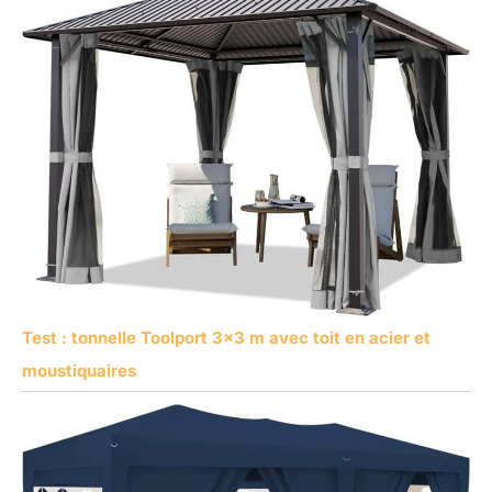
résoudrons
correctement dans
les 24 heures.
Test : tonnelle Toolport 3×3 m avec toit en acier et
moustiquaires