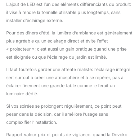
L’ajout de LED est l’un des éléments différenciants du produit:
instructions et les
il vise à rendre la tonnelle utilisable plus longtemps, sans
outils d'installation
sont inclus dans le
installer d’éclairage externe.
paquet. Toutes les
pièces sont
Pour des dîners d’été, la lumière d’ambiance est généralement
numérotées afin que
plus agréable qu’un éclairage direct et évite l’effet
vous puissiez les
« projecteur »; c’est aussi un gain pratique quand une prise
installer facilement en
est éloignée ou que l’éclairage du jardin est limité.
suivant les instructions
d'installation que nous
Il faut toutefois garder une attente réaliste: l’éclairage intégré
fournissons. Si vous
sert surtout à créer une atmosphère et à se repérer, pas à
avez le moindre
problème d'installation
éclairer finement une grande table comme le ferait un
ou d'utilisation,
luminaire dédié.
n'hésitez pas à nous
contacter ! PETIT
Si vos soirées se prolongent régulièrement, ce point peut
RAPPEL AMICAL: Les
peser dans la décision, car il améliore l’usage sans
couleurs des tonnelle
complexifier l’installation.
peuvent légèrement
varier en fonction des
Rapport valeur-prix et points de vigilance: quand la Devoko
réglages du moniteur