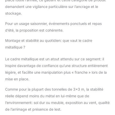
interrupteur à deux
demandent une vigilance particulière sur l’ancrage et le
boutons, Temps
stockage.
réglable 30 minutes et
60 minutes,un réglage
Pour un usage saisonnier, événements ponctuels et repas
clair-obscur à 5
d’été, la proposition est cohérente.
niveaux et 4 heures
d'autonomie
Montage et stabilité au quotidien: que vaut le cadre
automatique de sorte
métallique ?
que la nuit à l'extérieur
soit toujours aussi
Le cadre métallique est un atout attendu sur ce segment: il
lumineuse que le jour.
【Protection solaire et
inspire davantage de confiance qu’une structure entièrement
ventilation】avec un
légère, et facilite une manipulation plus « franche » lors de la
tissu polyester enduit
mise en place.
UV50+, ce revêtement
peut bloquer 99,99%
Comme pour la plupart des tonnelles de 3×3 m, la stabilité
des rayons ultraviolets
réelle dépend moins du métal en lui-même que de
nocifs, tissus plus
épais pour une
l’environnement: sol dur ou meuble, exposition au vent, qualité
meilleure résistance à
de l’arrimage et présence de lest.
l'usure de tonnelle, ne