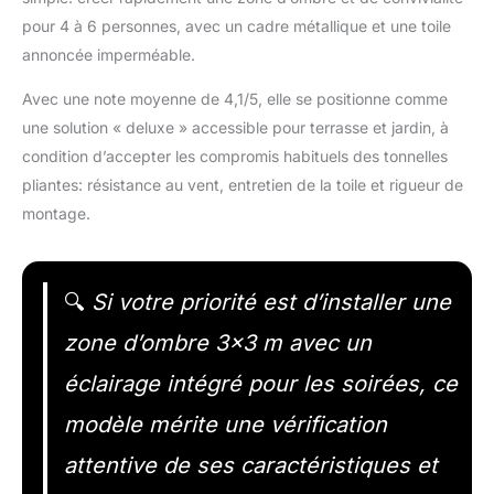
pour 4 à 6 personnes, avec un cadre métallique et une toile
annoncée imperméable.
Avec une note moyenne de 4,1/5, elle se positionne comme
une solution « deluxe » accessible pour terrasse et jardin, à
condition d’accepter les compromis habituels des tonnelles
pliantes: résistance au vent, entretien de la toile et rigueur de
montage.
🔍
Si votre priorité est d’installer une
zone d’ombre 3×3 m avec un
éclairage intégré pour les soirées, ce
modèle mérite une vérification
attentive de ses caractéristiques et