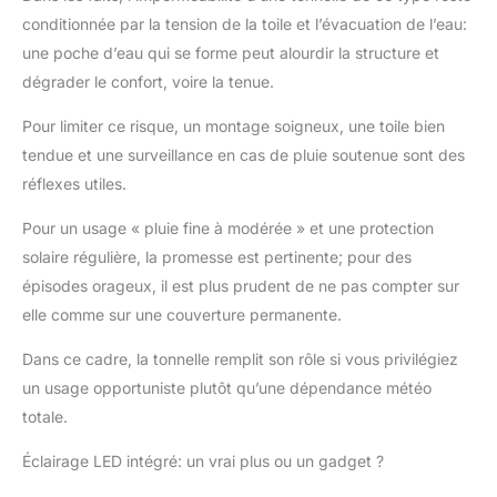
améliorer le sentiment
conditionnée par la tension de la toile et l’évacuation de l’eau:
d'ambiance, la Tonnelle
une poche d’eau qui se forme peut alourdir la structure et
mesure 285cm de haut
et offre beaucoup
dégrader le confort, voire la tenue.
d'espace pour les
activités.Les alliages
Pour limiter ce risque, un montage soigneux, une toile bien
galvanisés résistants à
tendue et une surveillance en cas de pluie soutenue sont des
la rouille assurent une
réflexes utiles.
plus longue durée de
vie du produit, ce qui
Pour un usage « pluie fine à modérée » et une protection
vous permet
solaire régulière, la promesse est pertinente; pour des
d'économiser sur les
épisodes orageux, il est plus prudent de ne pas compter sur
coûts de maintenance
tout en profitant d'une
elle comme sur une couverture permanente.
protection durable.
【Simple et rapide à
Dans ce cadre, la tonnelle remplit son rôle si vous privilégiez
installer】. Toutes les
un usage opportuniste plutôt qu’une dépendance météo
pièces se connectent
totale.
facilement et les
rideaux amovibles
Éclairage LED intégré: un vrai plus ou un gadget ?
offrent une intimité
supplémentaire. Les