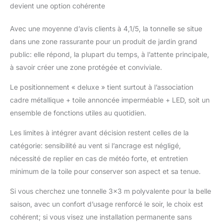
devient une option cohérente
ou des conditions
d’éclairage. En cas de
problème de qualité,
Avec une moyenne d’avis clients à 4,1/5, la tonnelle se situe
n’hésitez pas à nous
dans une zone rassurante pour un produit de jardin grand
contacter et nous les
public: elle répond, la plupart du temps, à l’attente principale,
résoudrons
à savoir créer une zone protégée et conviviale.
correctement dans les
24 heures.
Le positionnement « deluxe » tient surtout à l’association
cadre métallique + toile annoncée imperméable + LED, soit un
ensemble de fonctions utiles au quotidien.
Les limites à intégrer avant décision restent celles de la
catégorie: sensibilité au vent si l’ancrage est négligé,
nécessité de replier en cas de météo forte, et entretien
minimum de la toile pour conserver son aspect et sa tenue.
Si vous cherchez une tonnelle 3×3 m polyvalente pour la belle
saison, avec un confort d’usage renforcé le soir, le choix est
cohérent; si vous visez une installation permanente sans