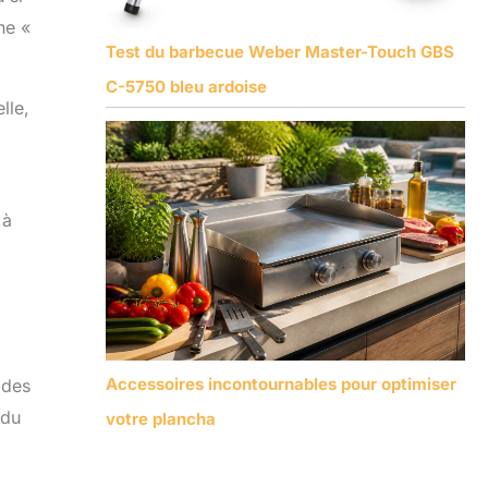
ne «
Test du barbecue Weber Master-Touch GBS
C-5750 bleu ardoise
lle,
 à
Accessoires incontournables pour optimiser
 des
 du
votre plancha