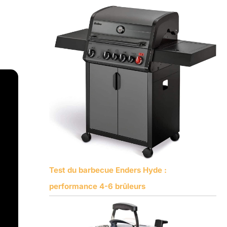
Test du barbecue Enders Hyde :
performance 4-6 brûleurs