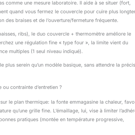
 comme une mesure laboratoire. Il aide à se situer (fort,
ment quand vous fermez le couvercle pour cuire plus longt
on des braises et de l’ouverture/fermeture fréquente.
paisses, ribs), le duo couvercle + thermomètre améliore le
chez une régulation fine « type four », la limite vient du
e multiples (1 seul niveau indiqué).
e plus serein qu’un modèle basique, sans attendre la préci
 ou contrainte d’entretien ?
 sur le plan thermique: la fonte emmagasine la chaleur, favo
ure qu’une grille fine. L’émaillage, lui, vise à limiter l’adhé
es bonnes pratiques (montée en température progressive,