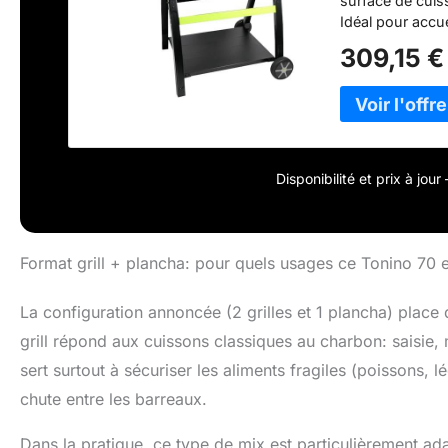
surface de cuis
Idéal pour accue
légumes avec 
309,15 €
RÉGLABLE – Le 
maîtriser la tem
garantit une c
AVEC THERMOMÈT
couvercle grâce
facilitent le dé
Disponibilité et prix à jou
PRATIQUE ET FO
grillades au cha
tablette latéral
accessoires. E
Format grill + plancha: pour quels usages ce Tonino 70 es
savoir-faire au 
pour offrir perf
La configuration annoncée (2 grilles et 1 plancha) place
rigoureux à cha
grill répond aux cuissons classiques au charbon: saisie,
sert surtout à sécuriser les aliments fragiles (poissons, 
chute entre les barreaux.
Dans la pratique, ce type de mix est particulièrement a