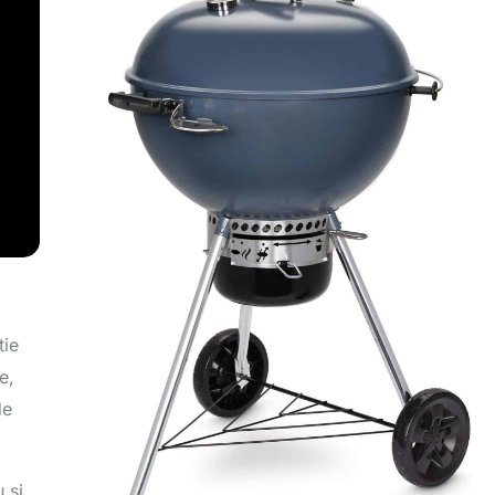
tie
e,
de
 si