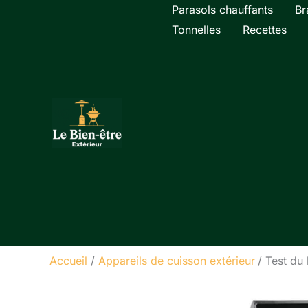
Aller
Parasols chauffants
Br
au
Tonnelles
Recettes
contenu
Accueil
Appareils de cuisson extérieur
Test du