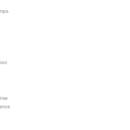
emps.
sion
rise
rence