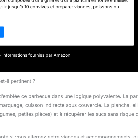
son composée d’une grille et d’une plancha en fonte émaillée.
illir jusqu’à 10 convives et préparer viandes, poissons ou
une chaleur uniforme. SYSTÈME DE CUISSON PRÉCIS ET
panier de combustion ajustable en hauteur permet de
pérature selon vos recettes. Le système de ventilation intégré
uisson homogène et parfaitement contrôlée. COUVERCLE
RE INTÉGRÉ – Surveillez vos grillades sans soulever le
 au thermomètre intégré. Ses deux roues et sa poignée
placement du barbecue sur la terrasse ou dans le jardin.
r – informations fournies par Amazon
NCTIONNEL – Retrouvez la saveur authentique des
rbon grâce à ses équipements malins : grille d’attente,
e de préparation et tablette inférieure pour le rangement de vos
XPERTISE ET QUALITÉ GARANTIES – Cook’in Garden met son
t-il pertinent ?
service de la cuisine en plein air. Chaque barbecue est conçu
ormance, convivialité et durabilité, avec un contrôle qualité
 d’emblée ce barbecue dans une logique polyvalente. La par
que étape de production.
 marquage, cuisson indirecte sous couvercle. La plancha, ell
légumes, petites pièces) et à récupérer les sucs sans risque 
dapté si vous alternez entre viandes et accompagnements, ou