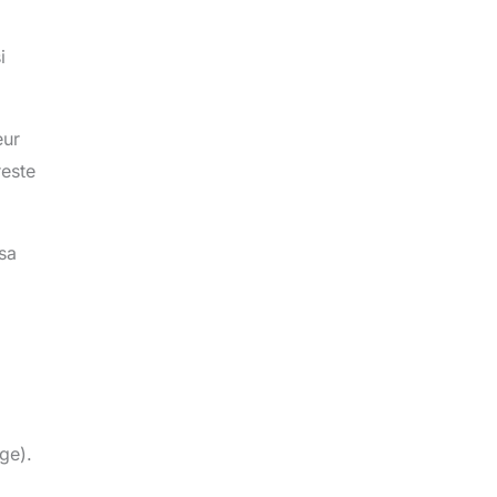
i
eur
reste
 sa
ge).