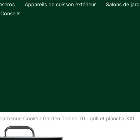
aseros
Appareils de cuisson extérieur
Salons de jard
Conseils
 barbecue Cook’in Garden Tonino 70 : grill et plancha XXL