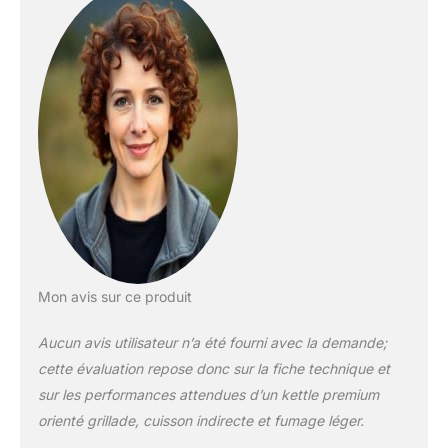
sauce chili à feu doux
et préparer une pizza
parfaitement rôtie.
Grâce à la ventilation
améliorée, vous
pouvez désormais
griller et fumer en
même temps avec un
barbecue et des
extras tels que le
support de couvercle
Tuck-Away et le
système de
nettoyage One-
Touch rendent les
Mon avis sur ce produit
barbecues au
charbon et la vie
Aucun avis utilisateur n’a été fourni avec la demande;
quotidienne
cette évaluation repose donc sur la fiche technique et
beaucoup plus
sur les performances attendues d’un kettle premium
faciles. Bleu ardoise
orienté grillade, cuisson indirecte et fumage léger.