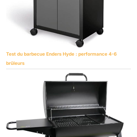
Test du barbecue Enders Hyde : performance 4-6
brûleurs