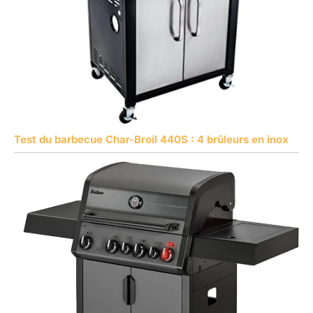
Test du barbecue Char-Broil 440S : 4 brûleurs en inox