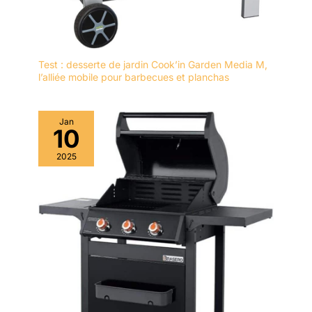
Test : desserte de jardin Cook’in Garden Media M,
l’alliée mobile pour barbecues et planchas
Jan
10
2025