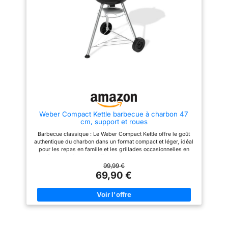
en acier avec revêtement par
barbecue plus stable et
poudre prévient la corrosion et
sécurisé. Il est amovible, facile
assure une grande stabilité ; les
à transporter, il est simple et
roues robustes facilitent le
facile à nettoyer. Choisissez nos
déplacement dans le jardin ou
torréfacteurs, déguster des
sur la terrasse, faisant de ce
plats délicieux du monde.
barbecue au charbon portable
【Champ d'application】Vous
un équipement durable
pouvez l'utiliser avec votre
ACCESSOIRES ET HOUSSE
famille et vos amis dans les
INCLUS - L'ensemble comprend
jardins, les balcons, les fêtes,
une grande fourchette, une
la pêche, les pique-niques, etc.
spatule, un couteau, un pinceau
Avoir cela rendra votre vie plus
et une pince pour la
agréable. 【Service et
manipulation des aliments ; le
garantie】Nous sommes
Weber Compact Kettle barbecue à charbon 47
barbecue au charbon est fourni
confiants de la qualité de notre
cm, support et roues
avec une housse de protection
produit. Si vous n'êtes pas
sur mesure pour protéger les
satisfait à 100% pour notre
Barbecue classique : Le Weber Compact Kettle offre le goût
composants des éléments
produit, nous vous promettons
authentique du charbon dans un format compact et léger, idéal
extérieurs ENTRETIEN ET
de fournir d'échange dans 30
pour les repas en famille et les grillades occasionnelles en
NETTOYAGE SIMPLIFIÉS - Le
jours, et fournir la garantie de
extérieur Performance efficace : La cuve et le couvercle en
tiroir ramasse-cendres
un an. Si vous avez des
acier émaillé résistent à la rouille et conservent efficacement la
99,99 €
amovible permet d'éliminer
questions lors de l'utilisation ou
chaleur, permettant d’atteindre des températures constantes
69,90 €
rapidement les résidus de
l'achat, envoyez-nous un
pour des grillades savoureuses Cuisson homogène : La grille
combustion ; il est recommandé
courriel, nous vous répondrons
de cuisson en acier plaqué répartit uniformément la chaleur sur
de nettoyer les grilles du
dès que possible.
la surface de 1548 cm², offrant suffisamment d’espace pour
barbecue avec des chiffons non
cuisiner pour 4 à 6 personnes simultanément Contrôle précis :
abrasifs après chaque
Les clapets d’aération réglables sur le couvercle et la cuve
utilisation et de toujours installer
permettent d’ajuster et de réguler facilement la température de
la housse incluse
cuisson sans jamais avoir à soulever le couvercle Entretien