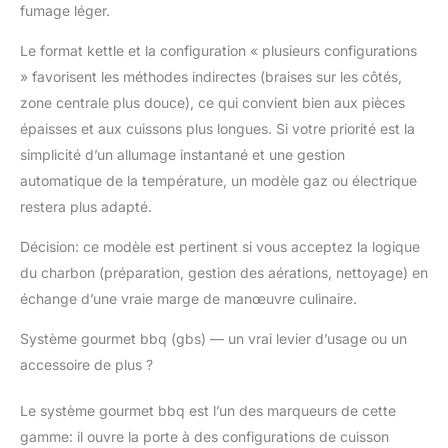
fumage léger.
tels que le support de
couvercle Tuck-Away
Le format kettle et la configuration « plusieurs configurations
et le système de
» favorisent les méthodes indirectes (braises sur les côtés,
nettoyage One-Touch
zone centrale plus douce), ce qui convient bien aux pièces
rendent les barbecues
au charbon et la vie
épaisses et aux cuissons plus longues. Si votre priorité est la
quotidienne beaucoup
simplicité d’un allumage instantané et une gestion
plus faciles. Bleu
automatique de la température, un modèle gaz ou électrique
ardoise
restera plus adapté.
Décision: ce modèle est pertinent si vous acceptez la logique
du charbon (préparation, gestion des aérations, nettoyage) en
échange d’une vraie marge de manœuvre culinaire.
Système gourmet bbq (gbs) — un vrai levier d’usage ou un
accessoire de plus ?
Le système gourmet bbq est l’un des marqueurs de cette
gamme: il ouvre la porte à des configurations de cuisson