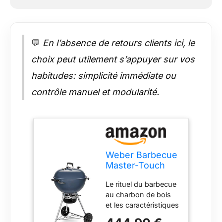
💬
En l’absence de retours clients ici, le
choix peut utilement s’appuyer sur vos
habitudes: simplicité immédiate ou
contrôle manuel et modularité.
Weber Barbecue
Master-Touch
GBS C-5750
Le rituel du barbecue
Bleu
au charbon de bois
et les caractéristiques
innovantes, le