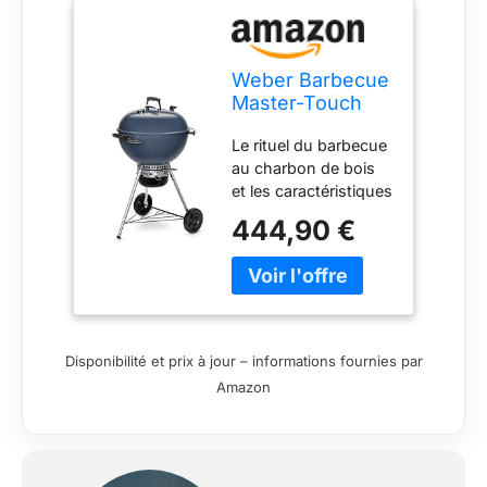
Weber Barbecue
Master-Touch
GBS C-5750
Le rituel du barbecue
Bleu
au charbon de bois
et les caractéristiques
innovantes, le
444,90 €
confort et le facteur
de surprise général
se rencontrent dans
le barbecue au
charbon Master-
Touch. Avec le
Disponibilité et prix à jour – informations fournies par
barbecue Gourmet
Amazon
BBQ System, vous
pouvez préparer le
petit-déjeuner à
l'extérieur, cuire la