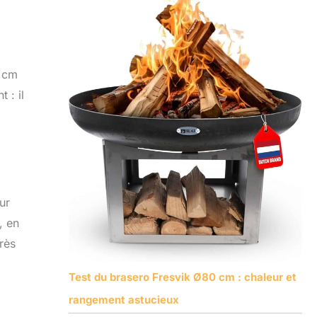
0 cm
 : il
ur
, en
rès
Test du brasero Fresvik Ø80 cm : chaleur et
rangement astucieux