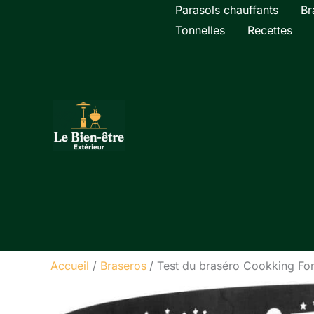
Aller
Parasols chauffants
Br
au
Tonnelles
Recettes
contenu
Accueil
Braseros
Test du braséro Cookking Fore