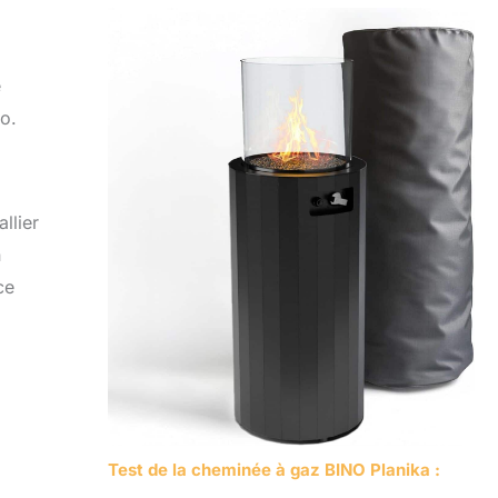
e
ro.
llier
n
ce
Test de la cheminée à gaz BINO Planika :