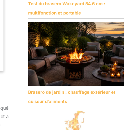
Test du brasero Wakeyard 54.6 cm :
multifonction et portable
Brasero de jardin : chauffage extérieur et
cuiseur d’aliments
iqué
et à
e