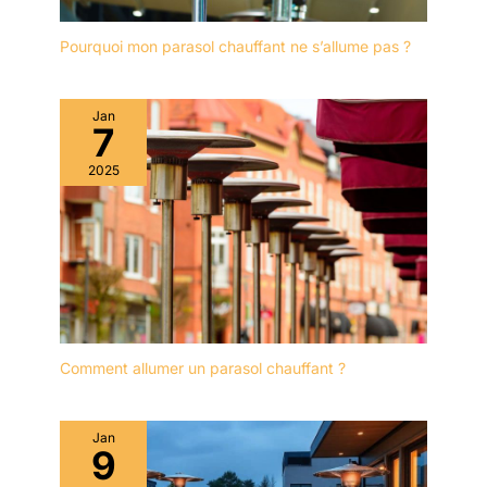
Pourquoi mon parasol chauffant ne s’allume pas ?
Jan
7
2025
Comment allumer un parasol chauffant ?
Jan
9