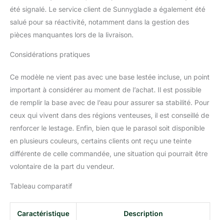
la corrosion. Structure
été signalé. Le service client de Sunnyglade a également été
triangulaire améliorée
pour fournir une stabilité
salué pour sa réactivité, notamment dans la gestion des
à l'ensemble du
pièces manquantes lors de la livraison.
parapluie, ce qui aide à
réduire le balancement et
Considérations pratiques
le basculement de
l'auvent. Rotation à 360°
Ce modèle ne vient pas avec une base lestée incluse, un point
et porte-à-faux réglable :
important à considérer au moment de l’achat. Il est possible
le parasol de terrasse
de remplir la base avec de l’eau pour assurer sa stabilité. Pour
peut être tourné à 360°
horizontalement en
ceux qui vivent dans des régions venteuses, il est conseillé de
appuyant simplement
renforcer le lestage. Enfin, bien que le parasol soit disponible
sur la pédale et en
en plusieurs couleurs, certains clients ont reçu une teinte
tournant le poteau. En
différente de celle commandée, une situation qui pourrait être
outre, le système
d'inclinaison réglable à 4
volontaire de la part du vendeur.
niveaux peut changer
Tableau comparatif
l'angle de l'auvent pour
être en mesure de fournir
le maximum d'ombre du
Caractéristique
Description
soleil. Remarque : la base