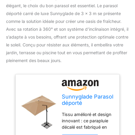
élégant, le choix du bon parasol est essentiel. Le parasol
déporté carré de luxe Sunnyglade de 3 x 3 m se présente
comme la solution idéale pour créer une oasis de fraîcheur.
Avec sa rotation à 360° et son système d’inclinaison intégré, il
s’adapte à vos besoins, offrant une protection optimale contre
le soleil. Conçu pour résister aux éléments, il embellira votre
jardin, terrasse ou piscine tout en vous permettant de profiter
pleinement des beaux jours.
Sunnyglade Parasol
déporté
rectangulaire de 3 x
Tissu amélioré et design
4 m avec rotation à
innovant : ce parapluie
360° et système
décalé est fabriqué en
d'inclinaison intégré
tissu polyester 250/g/m²
pour marché, jardin,