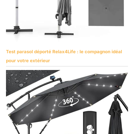
Test parasol déporté Relax4Life : le compagnon idéal
pour votre extérieur