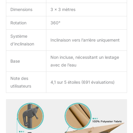
du parasol n'est pas
Dimensions
3 x 3 mètres
incluse et ce parasol
d'extérieur ne peut pas
Rotation
360°
tenir debout. Si vous
êtes à la recherche d'une
meilleure base de parasol
Système
Inclinaison vers l’arrière uniquement
de terrasse, vous pouvez
d’inclinaison
rechercher «
B07L2S8X35 » pour plus
Non incluse, nécessitant un lestage
de détails. Afin de garder
Base
avec de l’eau
le parapluie en parfait
état, nous vous
Note des
recommandons de
4,1 sur 5 étoiles (691 évaluations)
fermer l'auvent en cas de
utilisateurs
vent.