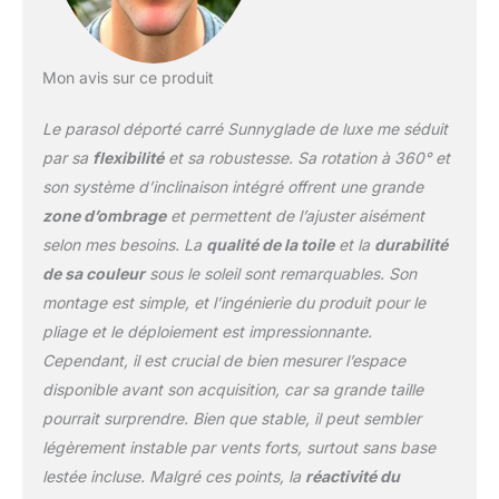
décalé est de 3 x 4 m, ce
qui peut vous fournir
assez de zone
d'ombrage. Vous pouvez
Mon avis sur ce produit
librement régler l'angle
d'ombrage en soulevant
Le parasol déporté carré Sunnyglade de luxe me séduit
et en tournant la
par sa
flexibilité
et sa robustesse. Sa rotation à 360° et
manivelle. Livré avec un
son système d’inclinaison intégré offrent une grande
manuel d'instructions
zone d’ombrage
et permettent de l’ajuster aisément
(français non garanti) et
tous les outils préparés,
selon mes besoins. La
qualité de la toile
et la
durabilité
vous pouvez facilement
de sa couleur
sous le soleil sont remarquables. Son
assembler ce parasol de
montage est simple, et l’ingénierie du produit pour le
terrasse en quelques
pliage et le déploiement est impressionnante.
minutes. Structure du
cadre stable : le parasol
Cependant, il est crucial de bien mesurer l’espace
de terrasse décalé
disponible avant son acquisition, car sa grande taille
d'extérieur est fabriqué
pourrait surprendre. Bien que stable, il peut sembler
avec 8 baleines en
légèrement instable par vents forts, surtout sans base
aluminium, le poteau
principal en aluminium
lestée incluse. Malgré ces points, la
réactivité du
lourd est plus solide et