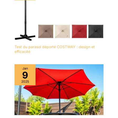
rechercher «
B07L2S8X35 » pour plus
de détails. Afin de garder
le parapluie en parfait
état, nous vous
recommandons de
fermer l'auvent en cas de
vent.
Test du parasol déporté COSTWAY : design et
efficacité
Jan
9
2025