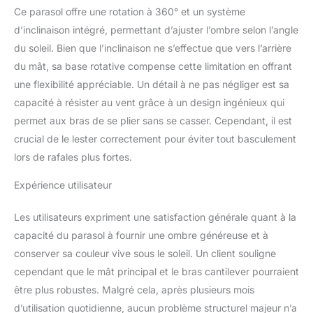
d'ombrage en soulevant
Ce parasol offre une rotation à 360° et un système
et en tournant la
d’inclinaison intégré, permettant d’ajuster l’ombre selon l’angle
manivelle. Livré avec un
du soleil. Bien que l’inclinaison ne s’effectue que vers l’arrière
manuel d'instructions
(français non garanti) et
du mât, sa base rotative compense cette limitation en offrant
tous les outils préparés,
une flexibilité appréciable. Un détail à ne pas négliger est sa
vous pouvez facilement
capacité à résister au vent grâce à un design ingénieux qui
assembler ce parasol de
permet aux bras de se plier sans se casser. Cependant, il est
terrasse en quelques
minutes. Structure du
crucial de le lester correctement pour éviter tout basculement
cadre stable : le parasol
lors de rafales plus fortes.
de terrasse décalé
d'extérieur est fabriqué
Expérience utilisateur
avec 8 baleines en
aluminium, le poteau
Les utilisateurs expriment une satisfaction générale quant à la
principal en aluminium
capacité du parasol à fournir une ombre généreuse et à
lourd est plus solide et
conserver sa couleur vive sous le soleil. Un client souligne
plus épais que les autres.
Base croisée en métal
cependant que le mât principal et le bras cantilever pourraient
soudé, revêtement en
être plus robustes. Malgré cela, après plusieurs mois
poudre contre la rouille et
d’utilisation quotidienne, aucun problème structurel majeur n’a