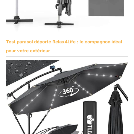
Test parasol déporté Relax4Life : le compagnon idéal
pour votre extérieur