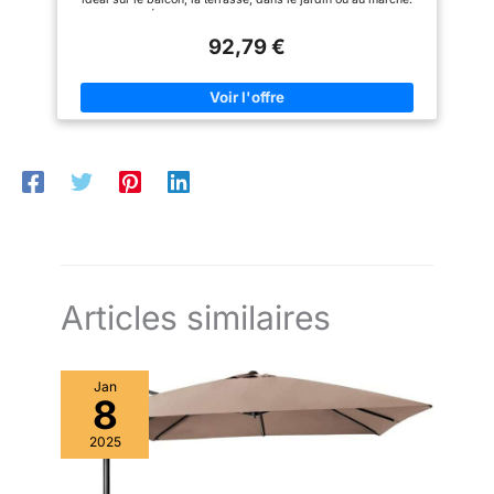
de ce parasol de jardin est de
tourner au gré du vent.
UNE QUALITÉ CONVAINCANTE : L'armature est en aluminium
créer de l'ombre et une
inoxydable. Les 8 pans robustes, les baleines renforcées en
protection minimale contre les
92,79 €
métal et un grand pied (Ø 100 cm) assurent une stabilité
averses légères. Il est fortement
optimale. Le parasol tillvex est livré avec une couverture
déconseillé d'utiliser le parasol
imperméable de haute qualité, qui se monte et se démonte
lorsqu'il pleut ou lorsqu'il y a
sans effort grâce à une fermeture éclair. L'ajout pratique d'une
beaucoup de vent au risque
tige métallique facilite encore l'opération en rendant le montage
d'abîmer le parasol ou de
et le démontage de la couverture particulièrement simple.
casser sa structure
IDÉAL DANS TOUS LES ESPACES : La toile déperlante est
idéale en extérieur. Avec le parasol tillvex, protégez-vous
contre les averses d'été, les rayons UV et la lumière
éblouissante. UN RANGEMENT COMPACT : Le système de
pliage permet de monter et de démonter le parasol en
quelques secondes. Quand vous ne l'utilisez pas, vous pouvez
fermer le parasol à l'aide de la manivelle et le ranger de
manière compacte.
Articles similaires
Jan
8
2025