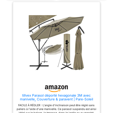
également l’angle d’inclinaison
également l’angle d’inclinaison
de la toile en fonction de la
de la toile en fonction de la
position du soleil. Il est
position du soleil. Il est
également rotatif à 365 degrés.
également rotatif à 360 degrés.
De plus, vous pouvez ouvrir et
De plus, vous pouvez ouvrir et
fermer facilement la toile grâce
fermer facilement la toile grâce
à la manivelle anti-retour
à la manivelle anti-retour.
DESIGN ROBUSTE - La forme
DESIGN ROBUSTE: La forme en
en croix du bas de notre
croix du bas de notre parasol
parasol pourra être fixé dans un
pourra être fixé dans un sol dur,
sol dur, mais il faudra surtout le
mais il faudra surtout le lester
lester avec des dalles dédiées
avec des dalles dédiées (non
(non fournies). De plus, il y a 11
fournies). De plus, il y a 6
baleines sur la toile pour rendre
baleines sur la toile pour rendre
le parasol plus stable
le parasol plus stable.
MATÉRIAUX DURABLE - La
MATÉRIAUX DURABLE: La
totalité des parties métalliques
totalité des parties métalliques
de notre parasol hexagonal est
de notre parasol hexagonal est
recouverts de peinture époxy
recouverts de peinture époxy
anthracite adaptée pour vous
anthracite adaptée pour vous
promettre une durabilité dans le
promettre une durabilité dans le
temps CARACTÉRISTIQUES -
temps. ULTRA STABLE: Notre
Dimensions ouvert (largeur x
parasol déporté comprend
profondeur x hauteur) - 300 x
également une sangle de
300 x 235 cm. Couleurs
fixation en polyester réglable et
tillvex Parasol déporté hexagonale 3M avec
disponibles - Beige, Vert , Gris,
facile à installer. Elle n’est pas
manivelle, Couverture & paravent | Pare-Soleil
Kaki, Rouge REMARQUE - Avant
obligatoire mais son installation
avec Pied | Protection UV en Aluminium pour Le
d'utiliser le produit, veuillez lire
vous offrira une meilleure
FACILE À RÉGLER : L'angle d'inclinaison peut être réglé sans
Jardin | Parasol à manivelle pour Le marché
attentivement les instructions du
stabilité contre le vent qui
paliers à l'aide d'une manivelle. Ce parasol suspendu est ainsi
déperlant (Taupe)
manuel. La fonction principale
empêchera votre parasol de
idéal sur le balcon, la terrasse, dans le jardin ou au marché.