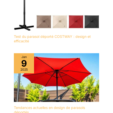
Test du parasol déporté COSTWAY : design et
efficacité
Jan
9
2025
Tendances actuelles en design de parasols
déportés