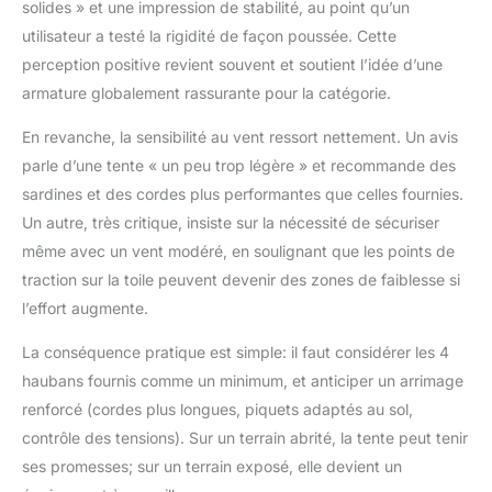
HOMELL mesure 4
solides » et une impression de stabilité, au point qu’un
mètres de long et 3
utilisateur a testé la rigidité de façon poussée. Cette
mètres de large, elle
perception positive revient souvent et soutient l’idée d’une
peut accueillir jusqu'à
30 personnes en
armature globalement rassurante pour la catégorie.
même temps pour un
En revanche, la sensibilité au vent ressort nettement. Un avis
repas ou une fête, c'est
le meilleur choix pour
parle d’une tente « un peu trop légère » et recommande des
les tentes de réception,
sardines et des cordes plus performantes que celles fournies.
les tentes de mariage,
Un autre, très critique, insiste sur la nécessité de sécuriser
les tentes de jardin. Si
même avec un vent modéré, en soulignant que les points de
vous avez besoin de
n'importe quel P
traction sur la toile peuvent devenir des zones de faiblesse si
l’effort augmente.
La conséquence pratique est simple: il faut considérer les 4
haubans fournis comme un minimum, et anticiper un arrimage
renforcé (cordes plus longues, piquets adaptés au sol,
contrôle des tensions). Sur un terrain abrité, la tente peut tenir
ses promesses; sur un terrain exposé, elle devient un