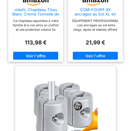
de 170g de haute
de mariage, les
qualité, la tente a 6
tentes de jardin. Si
vidaXL Chapiteau Tissu
COM-FOUR® 8X
fenêtres en PVC de
Blanc Crème Tonnelle de
ancrages au Sol XL en
vous avez besoin de
Jardin Tente Pavillon de
Acier Massif, Forme J 42
haute qualité sur le
n'importe quel P
Ce chapiteau apportera à votre
ÉQUIPEMENT PROFESSIONNEL
Jardin
cm, Ø 1 cm
côté, 100%
famille et à vos amis un confort
: Les ancrages au sol extra
et une protection solaire Sa
longs, épais et stables offrent
imperméable,
canopée offre une protection
un soutien sans compromis et
résistante aux UV, à
contre le soleil brûlant Le
conviennent aux activités de
113,98 €
21,99 €
la corrosion et
chapiteau est un refuge parfait
plein air telles que le camping,
pour les réunions de famille, les
les tentes et les festivals !
durable. ✔【Montage
barbecues, les pique-niques de
EXTRÊMEMENT RÉSISTANT :
rapide】 : les tentes
l'après-midi, le camping et les
Les piquets pour forêt, prairie,
fêtes d'anniversaire Le
sable et sol caillouteux offrent
de réception
chapiteau dispose d'une
une grande stabilité et sont très
HOMELL sont faciles
construction en acier robuste et
difficiles à plier même en cas
à monter, les
d'un auvent en polyester C'est
de fortes tempêtes !
très facile à mettre en place
POLYVALENT : Les ancrages au
instructions sont
sol robustes sont idéaux pour
claires et faciles à
fixer les trampolines, les tentes,
les pavillons, les châteaux
comprendre，Vous
gonflables, les auvents, les
n'avez pas besoin
écrans d'intimité, les auvents et
d'outils de montage
les maisons de jeux !
EXCEPTIONNELLEMENT
supplémentaires, la
STABLE: Les piquets de sol
structure en acier
solides sont en acier et, grâce
aux bords inférieurs aiguisés,
peut être assemblée
peuvent être facilement
rapidement à l'aide
martelés dans un sol mou et