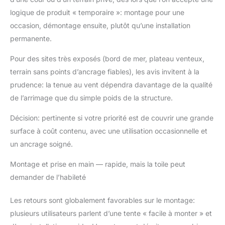
6 fenêtres en PVC de
logique de produit « temporaire »: montage pour une
haute qualité sur le
occasion, démontage ensuite, plutôt qu’une installation
côté, 100%
permanente.
imperméable,
résistante aux UV, à la
Pour des sites très exposés (bord de mer, plateau venteux,
corrosion et durable.
✔【Montage rapide】 :
terrain sans points d’ancrage fiables), les avis invitent à la
les tentes de réception
prudence: la tenue au vent dépendra davantage de la qualité
HOMELL sont faciles à
de l’arrimage que du simple poids de la structure.
monter, les instructions
sont claires et faciles à
Décision: pertinente si votre priorité est de couvrir une grande
comprendre，Vous
surface à coût contenu, avec une utilisation occasionnelle et
n'avez pas besoin
un ancrage soigné.
d'outils de montage
supplémentaires, la
Montage et prise en main — rapide, mais la toile peut
structure en acier peut
être assemblée
demander de l’habileté
rapidement à l'aide de
connecteurs, le tissu
Les retours sont globalement favorables sur le montage:
PE peut être attaché à
plusieurs utilisateurs parlent d’une tente « facile à monter » et
la structure en acier à