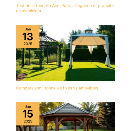
Test de la tonnelle Avril Paris : élégance et praticité
en aluminium
Jan
13
2025
Comparaison : tonnelles fixes vs amovibles
Jan
15
2025