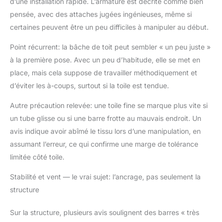
d’une installation rapide. L’armature est décrite comme bien
l'aide de boucles de
connexion et de
pensée, avec des attaches jugées ingénieuses, même si
bandes adhésives,
certaines peuvent être un peu difficiles à manipuler au début.
vous pouvez monter et
démonter la tente
Point récurrent: la bâche de toit peut sembler « un peu juste »
rapidement. ✔
à la première pose. Avec un peu d’habitude, elle se met en
【Design humanisé】 :
place, mais cela suppose de travailler méthodiquement et
6 fenêtres en PVC
d’éviter les à-coups, surtout si la toile est tendue.
transparent de haute
qualité sur les côtés de
Autre précaution relevée: une toile fine se marque plus vite si
la tente permettent de
bien éclairer l'intérieur
un tube glisse ou si une barre frotte au mauvais endroit. Un
de la tente pendant la
avis indique avoir abîmé le tissu lors d’une manipulation, en
journée. 2 portes à
assumant l’erreur, ce qui confirme une marge de tolérance
double fermeture à
limitée côté toile.
glissière pour un accès
facile. Conception
Stabilité et vent — le vrai sujet: l’ancrage, pas seulement la
inclinée du toit pour
structure
éviter l'accumulation
d'eau. ✔【Grande
tente】 : la tente
Sur la structure, plusieurs avis soulignent des barres « très