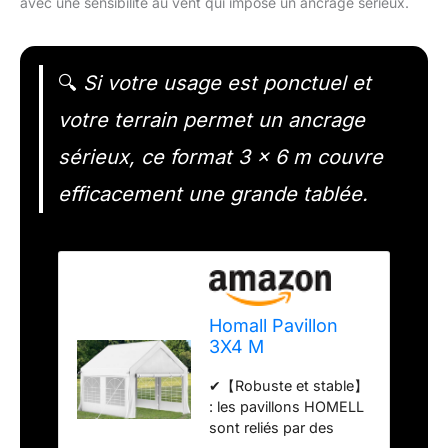
avec une sensibilité au vent qui impose un ancrage sérieux.
🔍
Si votre usage est ponctuel et
votre terrain permet un ancrage
sérieux, ce format 3 x 6 m couvre
efficacement une grande tablée.
Homall Pavillon
3X4 M
imperméable
✔【Robuste et stable】
Stable résistant à
: les pavillons HOMELL
l'hiver Tente de
sont reliés par des
réception avec 4