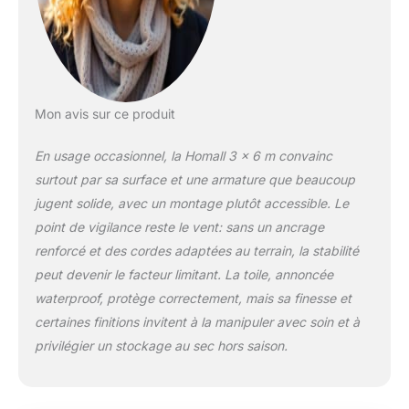
Imperméable Et
Etanche Au Soleil】 :
la tente de jardin
HOMELL est
fabriquée en tissu PE
de 170g de haute
Mon avis sur ce produit
qualité, la tente a 6
fenêtres en PVC de
En usage occasionnel, la Homall 3 x 6 m convainc
haute qualité sur le
surtout par sa surface et une armature que beaucoup
côté, 100%
imperméable,
jugent solide, avec un montage plutôt accessible. Le
résistante aux UV, à
point de vigilance reste le vent: sans un ancrage
la corrosion et
renforcé et des cordes adaptées au terrain, la stabilité
durable. ✔【Montage
peut devenir le facteur limitant. La toile, annoncée
rapide】 : les tentes
de réception
waterproof, protège correctement, mais sa finesse et
HOMELL sont faciles
certaines finitions invitent à la manipuler avec soin et à
à monter, les
privilégier un stockage au sec hors saison.
instructions sont
claires et faciles à
comprendre，Vous