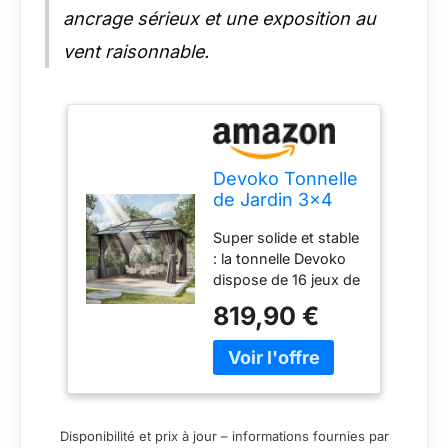
ancrage sérieux et une exposition au
vent raisonnable.
Devoko Tonnelle
de Jardin 3x4
Imperméable et
Super solide et stable
Stable, Tonnelle
: la tonnelle Devoko
de Jardin
dispose de 16 jeux de
Exterieur en
vis d'expansion + 16
Aluminium,
819,90 €
clous de sol fixés à
Gloriette avec
plusieurs angles, ce
Toit Fixe
qui offre une
Résistant aux
excellente stabilité.
UV, Hardtop
Avec des pieds épais
Pavillon Convient
de 0,9 mm et un tube
pour Les Scènes
Disponibilité et prix à jour – informations fournies par
transversal de 0,8