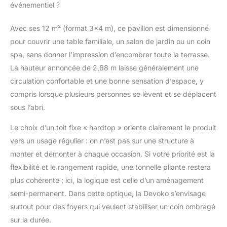
résistance au vent et à
événementiel ?
la pression est
meilleure, la stabilité de
Avec ses 12 m² (format 3×4 m), ce pavillon est dimensionné
la tonnelle de jardin est
pour couvrir une table familiale, un salon de jardin ou un coin
entièrement améliorée.
Durable : les tonnelles
spa, sans donner l’impression d’encombrer toute la terrasse.
Devoko sont
La hauteur annoncée de 2,68 m laisse généralement une
fabriquées en alliage
circulation confortable et une bonne sensation d’espace, y
d'aluminium qui est
compris lorsque plusieurs personnes se lèvent et se déplacent
inoxydable et
particulièrement
sous l’abri.
résistant. L'épaisseur
Le choix d’un toit fixe « hardtop » oriente clairement le produit
des tubes a été
optimisée pour réduire
vers un usage régulier : on n’est pas sur une structure à
les coûts d'entretien
monter et démonter à chaque occasion. Si votre priorité est la
lors d'une utilisation à
flexibilité et le rangement rapide, une tonnelle pliante restera
long terme. Cela
plus cohérente ; ici, la logique est celle d’un aménagement
garantit une longue
durée de vie en plein air
semi-permanent. Dans cette optique, la Devoko s’envisage
dans des conditions
surtout pour des foyers qui veulent stabiliser un coin ombragé
météorologiques
sur la durée.
changeantes. Design