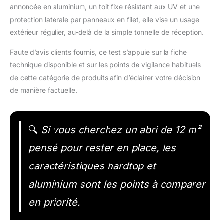
annoncée en aluminium, un toit fixe résistant aux UV et une
protection latérale par panneaux en filet, elle vise un usage
extérieur régulier, au-delà de la simple tonnelle de réception.
Faute d’avis clients fournis, ce test s’appuie sur la fiche
technique disponible et sur les points de vigilance habituels
de cette catégorie de produits afin d’éclairer votre décision
de manière factuelle.
🔍
Si vous cherchez un abri de 12 m²
pensé pour rester en place, les
caractéristiques hardtop et
aluminium sont les points à comparer
en priorité.