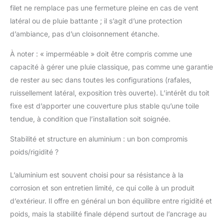
qui est imperméable à
filet ne remplace pas une fermeture pleine en cas de vent
la pluie et au vent, tout
latéral ou de pluie battante ; il s’agit d’une protection
en permettant une vue
d’ambiance, pas d’un cloisonnement étanche.
panoramique à 360°
lorsqu'elle est repliée.
À noter : « imperméable » doit être compris comme une
Satisfaction du client:
capacité à gérer une pluie classique, pas comme une garantie
Chez Devoko la
satisfaction du client
de rester au sec dans toutes les configurations (rafales,
est notre priorité
ruissellement latéral, exposition très ouverte). L’intérêt du toit
absolue. Nous offrons
fixe est d’apporter une couverture plus stable qu’une toile
un excellent service
tendue, à condition que l’installation soit soignée.
après-vente, alors
contactez-nous pour
Stabilité et structure en aluminium : un bon compromis
toute question et nous
répondrons à vos
poids/rigidité ?
questions !
L’aluminium est souvent choisi pour sa résistance à la
corrosion et son entretien limité, ce qui colle à un produit
d’extérieur. Il offre en général un bon équilibre entre rigidité et
poids, mais la stabilité finale dépend surtout de l’ancrage au