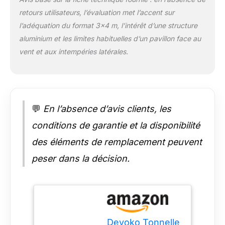
terme. Cela garantit
retours utilisateurs, l’évaluation met l’accent sur
une longue durée de
l’adéquation du format 3×4 m, l’intérêt d’une structure
vie en plein air dans
des conditions
aluminium et les limites habituelles d’un pavillon face au
météorologiques
vent et aux intempéries latérales.
changeantes. Design
confortable : avec
plusieurs tailles au
choix, la tonnelle
Devoko convient à
💬
En l’absence d’avis clients, les
une variété de
scénarios, qu'il
conditions de garantie et la disponibilité
s'agisse d'une petite
des éléments de remplacement peuvent
réunion ou d'une fête
de famille, elle peut
peser dans la décision.
offrir une expérience
d'espace plus intime.
Lumière et vue
dégagée : le haut de
la tonnelle est équipé
de 16 panneaux
Devoko Tonnelle