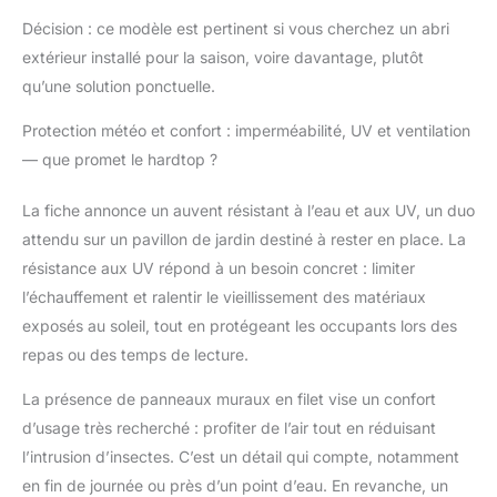
confortable : avec
Décision : ce modèle est pertinent si vous cherchez un abri
plusieurs tailles au
extérieur installé pour la saison, voire davantage, plutôt
choix, la tonnelle
qu’une solution ponctuelle.
Devoko convient à une
variété de scénarios,
Protection météo et confort : imperméabilité, UV et ventilation
qu'il s'agisse d'une
petite réunion ou d'une
— que promet le hardtop ?
fête de famille, elle peut
offrir une expérience
La fiche annonce un auvent résistant à l’eau et aux UV, un duo
d'espace plus intime.
attendu sur un pavillon de jardin destiné à rester en place. La
Lumière et vue
résistance aux UV répond à un besoin concret : limiter
dégagée : le haut de la
tonnelle est équipé de
l’échauffement et ralentir le vieillissement des matériaux
16 panneaux creux en
exposés au soleil, tout en protégeant les occupants lors des
polycarbonate qui
repas ou des temps de lecture.
offrent une lumière
douce et directe et un
La présence de panneaux muraux en filet vise un confort
environnement
d’usage très recherché : profiter de l’air tout en réduisant
lumineux sans
l’intrusion d’insectes. C’est un détail qui compte, notamment
oppression, et 4 pièces
de tissu polyester PA
en fin de journée ou près d’un point d’eau. En revanche, un