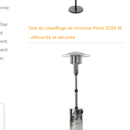
omie
fier
Test du chauffage de terrasse Perel 2026 W
et
: efficacité et sécurité
ent.
ment
un