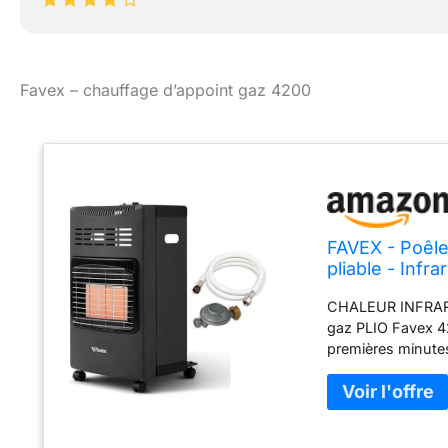
Favex – chauffage d’appoint gaz 4200
FAVEX - Poêle
pliable - Infr
Intérieur - Pr
CHALEUR INFRARO
Classe A
gaz PLIO Favex 42
premières minute
chauffage central
m² pour retrouver
baissent. 3 PU
Choisissez parmi 