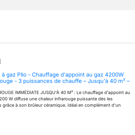
 à gaz Plio - Chauffage d'appoint au gaz 4200W
arouge - 3 puissances de chauffe – Jusqu'à 40 m² –
êt à l'emploi livré avec Tuyau et détendeur inclus –
UGE IMMÉDIATE JUSQU'À 40 M² : Le chauffage d'appoint au
00 W diffuse une chaleur infrarouge puissante dès les
s grâce à son brûleur céramique. Idéal en complément d'un
, il permet de réchauffer rapidement les pièces de vie jusqu'à 40
 rapidement une sensation de confort lorsque les températures
ISSANCES DE CHAUFFE POUR ADAPTER VOTRE CONFORT :
3 niveaux de puissance : 1,55 kW, 2,9 kW ou 4,2 kW afin de