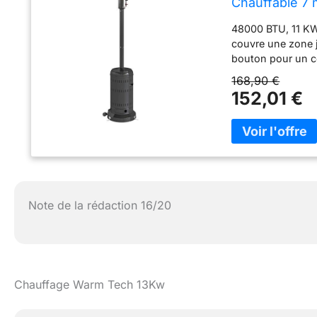
Chauffable 7 
48000 BTU, 11 KW
couvre une zone j
bouton pour un co
PROTECTION CONT
168,90 €
chauffage d'exté
152,01 €
angle de 45°, il s
garantir la sécuri
de terrasse reste s
trous pré-percés 
fournis). ROUES 
appareils de chau
souhaitez, offrant
Note de la rédaction 16/20
DIMENSIONS : Dim
gaz : 945 g/h. Co
requis. La boutei
fournis.
Chauffage Warm Tech 13Kw