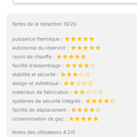
moduler la chaleu
pouvant atteindre
énergétique A po
GAIN DE PLACE : L
Notes de la rédaction 16/20
Grâce à son systè
monte rapidement,
puissance thermique :
lors du rangement
L'EMPLOI ET FACI
autonomie du réservoir :
chauffage est rap
rayon de chauffe :
roulettes et ses 
facilité d’assemblage :
pièce à l'autre p
SÉCURITÉ RENFOR
stabilité et sécurité :
gaz PLIO Favex e
design et esthétique :
l'appareil en cas
matériaux de fabrication :
interrompant l'arr
conçu pour durer
systèmes de sécurité intégrés :
ans. Les chauffa
facilité de déplacement :
gage de confiance
consommation de gaz :
Notes des utilisateurs 4.2/5