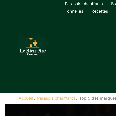
Aller
Parasols chauffants
Br
au
Tonnelles
Recettes
contenu
Accueil
Parasols chauffants
Top 5 des marques