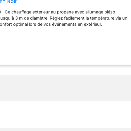
m² Noir
 : Ce chauffage extérieur au propane avec allumage piézo
usqu'à 3 m de diamètre. Réglez facilement la température via un
nfort optimal lors de vos événements en extérieur.
RE LE BASCULEMENT : Pour une sécurité optimale, ce
rieur s'arrête automatiquement en cas de basculement. À un
'éteint immédiatement pour éviter tout risque d'accident et
té des utilisateurs. STABILITÉ : Avec sa base large, ce chauffage
table et bien équilibré dans votre jardin. Il est équipé de trois
pour l'ancrage au sol avec des piquets (à noter : piquets non
POUR LA PORTABILITÉ : Doté de deux roues de 5,8 cm, cet
ffage extérieu au propane mobile se déplace aisément où vous le
 ainsi une solution de chauffage extérieur très pratique.
ensions hors tout : 82 L x 82 P x 223 H cm. Consommation de
mpartiment pour bouteille de gaz : Ø 38 x 71 H cm. Montage
lle de gaz, le détendeur et le tuyau sont nécessaires mais non