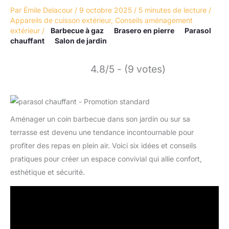
Par
Émile Delacour
/
9 octobre 2025
/
5 minutes de lecture
/
Appareils de cuisson extérieur
,
Conseils aménagement
extérieur
/
Barbecue à gaz
Brasero en pierre
Parasol
chauffant
Salon de jardin
4.8/5 - (9 votes)
Aménager un coin barbecue dans son jardin ou sur sa
terrasse est devenu une tendance incontournable pour
profiter des repas en plein air. Voici six idées et conseils
pratiques pour créer un espace convivial qui allie confort,
esthétique et sécurité.