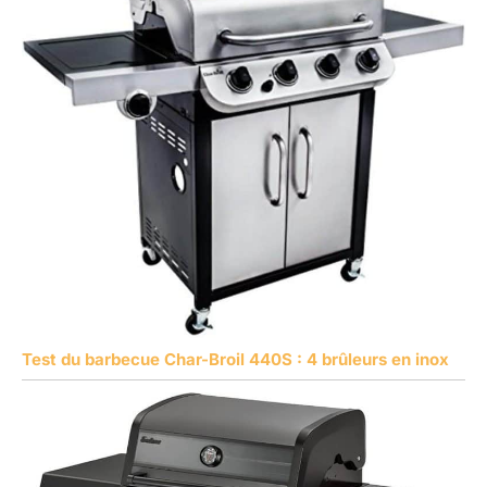
Test du barbecue Char-Broil 440S : 4 brûleurs en inox