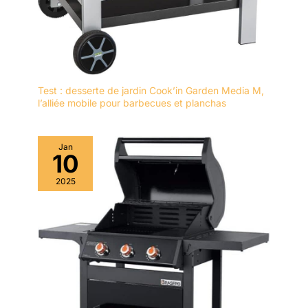
Test : desserte de jardin Cook’in Garden Media M,
l’alliée mobile pour barbecues et planchas
Jan
10
2025