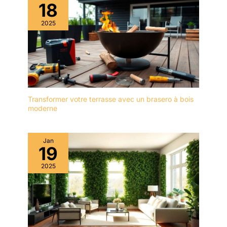
18
2025
Transformer votre terrasse avec un brasero à bois
moderne
Jan
19
2025