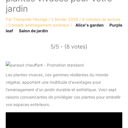
jardin
Par
Théophile Fleurige
/
2 février 2026
/
4 minutes de lecture
/
Conseils aménagement extérieur
/
Alice's garden
Purple
leaf
Salon de jardin
5/5 - (8 votes)
Les plantes vivaces, ces gemmes résilientes du monde
végétal, apportent une multitude d’avantages pour
l’aménagement d’un jardin durable et esthétique. Voici sept
raisons convaincantes de privilégier ces plantes pour embellir
vos espaces extérieurs.