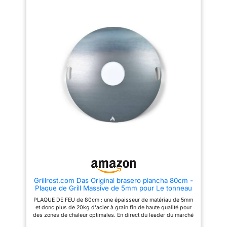
saucisses. 1 hachoir / grattoir
couteaux à steak, 4 x
pour couper les aliments en dés
fourchettes à steak, 4 x
et gratter proprement les
brochettes, 8 x porte-maïs, 1 x
poêles. 2 flacons à presser
boisson ensemble de pailles，1
pour huile liquide. 1 sac de
× sac de transport. 【Matériau
rangement de voyage, 1 pince et
de haute qualité】: L'ensemble
1 pinceau en bonus. Le kit
d'accessoires de grillade est en
d'accessoires de barbecue
acier inoxydable de haute
multi-usages est pour cuisiner
qualité, résistant à la chaleur, à
en plein air ou dans la cuisine –
la corrosion et durable, sans se
Lorsque vous cuisinez dans
plier ni se fissurer, il est facile à
votre cuisine, il vous suffit de
nettoyer, rend le processus de
suspendre ces spatules au mur
grillade plus sûr et plus facile,
si vous en avez besoin. Si vous
et vous offre une expérience de
voulez griller en plein air,
grillade sans faille.Tous nos
placez simplement ce kit
outils de grillade sont solides et
d'outils de retournement dans
robustes et dureront des
notre sac de transport robuste.
années.Le manche de 14
Vous n'avez pas à vous soucier
pouces de long est facile à
d'oublier les accessoires dont
utiliser. 【Sac de rangement
vous avez besoin Mettre tous
portable et facile à nettoyer et à
les outils dans le lave-vaisselle
utiliser】: Nous vous une
est possible et sûr. Vous pouvez
grande mallette à outils de
Grillrost.com Das Original brasero plancha 80cm -
commencer rapidement, même
grillade pour notre ensemble
Plaque de Grill Massive de 5mm pour Le tonneau
si vous n'avez jamais utilisé le
d'accessoires de grillade
ou la Vasque à feu - du Leader du marché - Made
set d'ustensiles pour barbecue
d'extérieur, qui peut
PLAQUE DE FEU de 80cm : une épaisseur de matériau de 5mm
in Germany
- Que vous soyez un cuisinier
parfaitement ranger tous vos
et donc plus de 20kg d'acier à grain fin de haute qualité pour
professionnel ou amateur, notre
outils de grillade.Pratique à
des zones de chaleur optimales. En direct du leader du marché
spatule pour plancha est la
utiliser, économise de l'espace
avec le plus grand choix de brasero planchan et
meilleure pour vous. Un must
et évite les outils