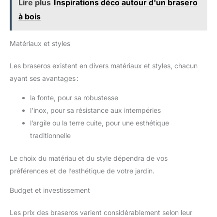
Lire plus
Inspirations déco autour d'un brasero
pour éviter les brûlures)
【Accessoires complets】Ce
à bois
brasero exterieur est livré avec :
1 tisonnier (41 cm), 1 grille
chromée (Ø 48 cm), 1 bac à
charbon (Ø 55 cm), 1 pare-
Matériaux et styles
étincelles (Ø 55 cm), 1 grille à
charbon (Ø 32 cm) et 1 housse
de protection. Dimensions
Les braseros existent en divers matériaux et styles, chacun
monté : 80,5 x 80,5 x 50 cm,
ayant ses avantages :
poids net 9,8 kg. Assez
spacieux pour accueillir
plusieurs personnes – idéal
la fonte, pour sa robustesse
pour les barbecues en famille
ou les soirées entre amis.
l’inox, pour sa résistance aux intempéries
【Entretien facile, montage
rapide】Ce brasero exterieur et
l’argile ou la terre cuite, pour une esthétique
sa grille chromée se nettoient
traditionnelle
simplement à l'eau après
usage. La housse de protection
en Oxford enduit PVC protège
Le choix du matériau et du style dépendra de vos
de la pluie et de la poussière,
prolongeant sa durée de vie. Le
préférences et de l’esthétique de votre jardin.
montage selon la notice est
simple et rapide – un gain de
temps et d'effort.
Budget et investissement
Les prix des braseros varient considérablement selon leur