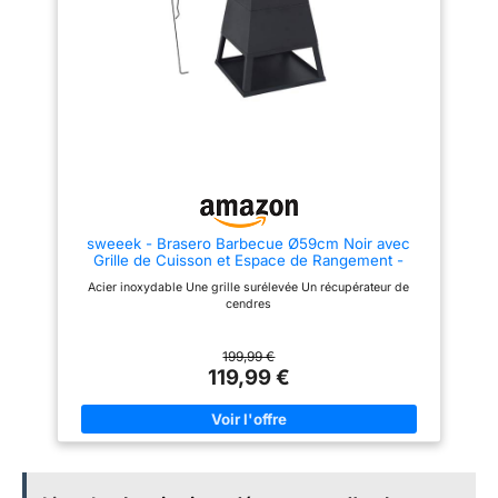
efficacement les projections. Le
surface de cuisson est
tisonnier de qualité fourni
composée de deux grilles et
permet d'ajuster le feu sans
deux plaques de cuisson
risque de brûlure. Ses quatre
entièrement démontables
pieds stables assurent une
séparément. Vous pouvez
assise sécurisée sur tous les
organiser votre espace de
terrains – un brasero d'exterieur
cuisson selon vos besoins et
fiable et sûr. 【Esthétique
alterner facilement entre
rétro】Ce brasero exterieur
cuisson grillée et cuisson à la
rond en noir avec contours
plancha. Chaleur homogène et
vieux cuivre, plateau à reliefs
combustion maîtrisée :
losangés et découpes
Répartition optimale de la
géométriques dégage un
chaleur sur toute la surface de
charme vintage à la fois
cuisson, compatible avec la
sweeek - Brasero Barbecue Ø59cm Noir avec
classique et tendance. Ses
combustion au bois et au
Grille de Cuisson et Espace de Rangement -
formes arrondies et ses textures
charbon. Bonne ventilation du
Izalco
détaillées se complètent
foyer, flamme contrôlée et
Acier inoxydable Une grille surélevée Un récupérateur de
parfaitement – que ce soit dans
cuisson savoureuse sans excès
cendres
un coin du jardin ou sur un
de fumée gênante. Conception
camping, il devient un élément
pratique, entretien et nettoyage
de style remarquable. 【Détails
facile : Éléments amovibles
199,99 €
pratiques】Le bord de ce
facilitant grandement le
119,99 €
brasero exterieur mesure 12 cm
nettoyage après utilisation. Bac
de large, offrant une surface
à cendre extractible, structure
pratique pour déposer épices,
stable et maintenance simplifiée
boissons ou ustensiles pendant
pour une utilisation régulière en
le barbecue. Il allie habilement
extérieur.
stabilité et praticité au
quotidien. (Attention à la
température du plan de travail