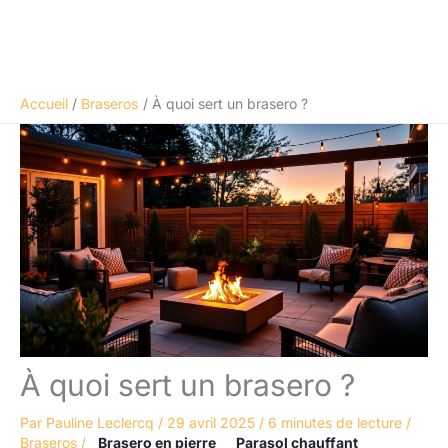
Accueil
Braseros
À quoi sert un brasero ?
À quoi sert un brasero ?
Par
Pauline Leclercq
/
29 avril 2025
/
6 minutes de lecture
/
Braseros
/
Brasero en pierre
Parasol chauffant