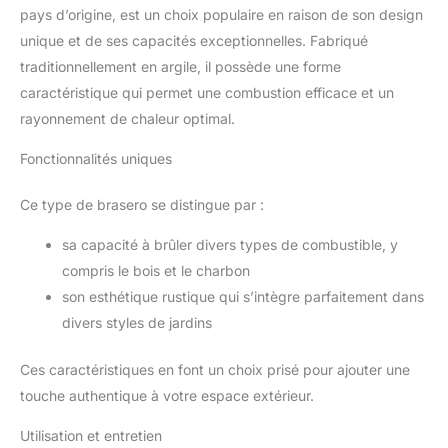
pour barbecue Plancha est le
pays d’origine, est un choix populaire en raison de son design
meilleur cadeau de barbecue
pour les hommes ACHETEZ EN
unique et de ses capacités exceptionnelles. Fabriqué
TOUTE CONFIANCE - 30 jours
de retour sans justification.
traditionnellement en argile, il possède une forme
Notre set de spatules pour
barbecue a été testé par des
caractéristique qui permet une combustion efficace et un
fournisseurs tiers pour sa
rayonnement de chaleur optimal.
durabilité et sa fonctionnalité
avant d’être envoyé. Nous
faisons de notre mieux pour
Fonctionnalités uniques
nous assurer que chaque client
soit satisfait des produits. Si
vous avez des questions ou si
Ce type de brasero se distingue par :
vous n'êtes pas satisfait de nos
produits, n'hésitez pas à nous
contacter. Nous résoudrons
sa capacité à brûler divers types de combustible, y
certainement votre problème
compris le bois et le charbon
son esthétique rustique qui s’intègre parfaitement dans
divers styles de jardins
Ces caractéristiques en font un choix prisé pour ajouter une
touche authentique à votre espace extérieur.
Utilisation et entretien