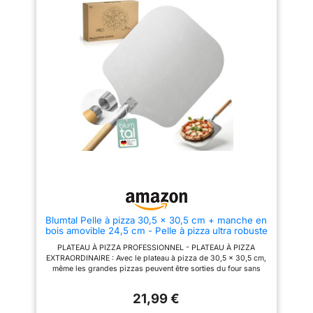
n'a jamais été aussi facile
pizza La poignée mesure 38 cm
Glisse facile : Avec la pelle à
de long et est facile à utiliser. Il
pizza perforée, vous pouvez
tient toujours confortablement et
facilement pousser votre pizza
fermement dans la main, de
sur n'importe quelle plaque de
sorte que la poignée est facile à
cuisson ou pierre à pizza sans
saisir sans glisser. Il suffit de
que la pâte ne colle Poignée
saupoudrer une petite quantité
amovible : La pelle à pizza est
de farine ou de farine de maïs
équipée d'une poignée en bois
sur le pizzaiolo avant de
amovible qui facilite le
préparer votre pizza, alors votre
stockage, notamment lorsque
pizza se détachera facilement
l'espace est limité Utilisation
et se répartira bien.
polyvalente : La pelle à pizza
Pizzaschieber Fabriqué en
convient non seulement pour les
aluminium, il a une surface extra
pizzas, mais aussi pour le pain,
large de 40 x 30 cm et ne pèse
les pains plats, les gâteaux et
que 0,35 kg. Il peut facilement
autres pâtisseries. Découvrez
transporter de grandes pizzas
toutes les possibilités
et est idéal pour les cuisines
privées et les entreprises de
restauration.
Blumtal Pelle à pizza 30,5 x 30,5 cm + manche en
bois amovible 24,5 cm - Pelle à pizza ultra robuste
- Spatule à pizza/pelle à pain - Avec crochet de
PLATEAU À PIZZA PROFESSIONNEL - PLATEAU À PIZZA
suspension - En bois
EXTRAORDINAIRE : Avec le plateau à pizza de 30,5 × 30,5 cm,
même les grandes pizzas peuvent être sorties du four sans
effort et facilement. Tu réussiras ainsi parfaitement ta pizza ! 61
CM DE LONGUEUR TOTALE - POIGNÉE DÉMONTABLE : Avec
21,99 €
sa courte longueur de 61 cm, la pelle à pizza pour pierre à
pizza tient parfaitement dans la main, ce qui te permet de sortir