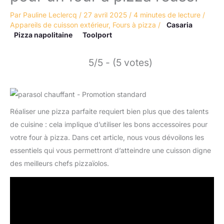
Par
Pauline Leclercq
/
27 avril 2025
/
4 minutes de lecture
/
Appareils de cuisson extérieur
,
Fours à pizza
/
Casaria
Pizza napolitaine
Toolport
5/5 - (5 votes)
Réaliser une pizza parfaite requiert bien plus que des talents
de cuisine : cela implique d’utiliser les bons accessoires pour
votre four à pizza. Dans cet article, nous vous dévoilons les
essentiels qui vous permettront d’atteindre une cuisson digne
des meilleurs chefs pizzaïolos.