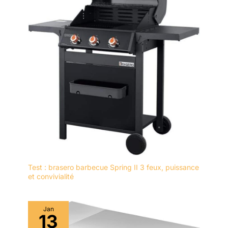
Test : brasero barbecue Spring II 3 feux, puissance
et convivialité
Jan
13