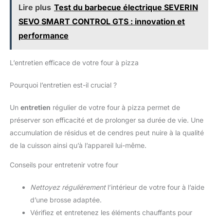
GANTS FIN ET CONFORTABLES : L’élasticité des gants anti
Lire plus
Test du barbecue électrique SEVERIN
coupure Twinzee confère une prise en main idéale pour tout
type de travaux. Plusieurs tailles sont disponibles (convient
SEVO SMART CONTROL GTS : innovation et
donc aux femme, homme, enfant) pour vous permettre de
manipuler correctement couteau, mandoline cuisine et tous
performance
accessoires cuisine.
L’entretien efficace de votre four à pizza
Pourquoi l’entretien est-il crucial ?
Un
entretien
régulier de votre four à pizza permet de
préserver son efficacité et de prolonger sa durée de vie. Une
accumulation de résidus et de cendres peut nuire à la qualité
de la cuisson ainsi qu’à l’appareil lui-même.
Conseils pour entretenir votre four
Nettoyez régulièrement
l’intérieur de votre four à l’aide
d’une brosse adaptée.
Vérifiez et entretenez les éléments chauffants pour