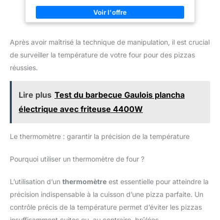
ta pizza du four en toute sécurité. La poignée est démontable -
idéal pour le rangement. PELLE À PIZZA SOLIDE : La pelle à
pizza en bois est légèrement courbée vers l'intérieur au centre
- la pizza est ainsi bien maintenue sur la pelle ou le godet.
Pelleter une pizza devient ainsi un jeu d'enfant ! UTILISATIONS
Après avoir maîtrisé la technique de manipulation, il est crucial
POLYVALENTES : Notre pelle à pizza Blumtal est également
idéale pour la cuisson du pain ! Tu peux l'utiliser comme pelle
de surveiller la température de votre four pour des pizzas
à pain, mais aussi comme pelle à tarte flambée pratique, selon
tes besoins. EXIGENCES DE QUALITÉ MAXIMALES : La pelle à
réussies.
pizza Blumtal grande avec petit manche a été fabriquée
exclusivement avec des matériaux de qualité supérieure et ne
présente aucun risque pour la santé. C'est donc la pelle à
Lire plus
Test du barbecue Gaulois plancha
pizza parfaite pour les pierres à pizza !
électrique avec friteuse 4400W
Le thermomètre : garantir la précision de la température
Pourquoi utiliser un thermomètre de four ?
L’utilisation d’un
thermomètre
est essentielle pour atteindre la
précision indispensable à la cuisson d’une pizza parfaite. Un
contrôle précis de la température permet d’éviter les pizzas
insuffisamment cuites ou, au contraire, brûlées.