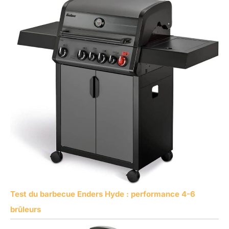
Test du barbecue Enders Hyde : performance 4-6
brûleurs