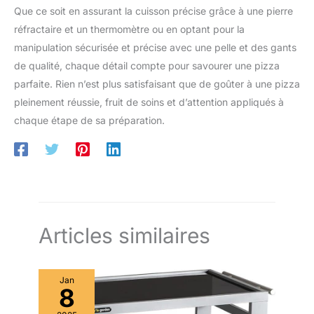
le brossage. Améliore l’efficacité du nettoyage et prolonge la
Que ce soit en assurant la cuisson précise grâce à une pierre
durée de vie de la pierre à pizza. 【Montage Facile Et
réfractaire et un thermomètre ou en optant pour la
Utilisation Polyvalente】 La brosse est livrée en deux parties
avec une interface rotative pour une installation rapide et sûre.
manipulation sécurisée et précise avec une pelle et des gants
Parfaite pour fours à pizza, pierres à pizza, grills BBQ,
pizzerias, cafés et cuisines domestiques.
de qualité, chaque détail compte pour savourer une pizza
parfaite. Rien n’est plus satisfaisant que de goûter à une pizza
pleinement réussie, fruit de soins et d’attention appliqués à
chaque étape de sa préparation.
Articles similaires
Jan
8