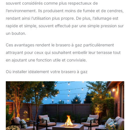
souvent considérés comme plus respectueux de
l’environnement. Ils produisent moins de fumée et de cendres,
rendant ainsi l’utilisation plus propre. De plus, l’allumage est
rapide et simple, souvent effectué par une simple pression sur
un bouton.
Ces avantages rendent le brasero à gaz particulièrement
attrayant pour ceux qui souhaitent embellir leur terrasse tout
en ajoutant une fonction utile et conviviale.
Où installer idéalement votre brasero à gaz