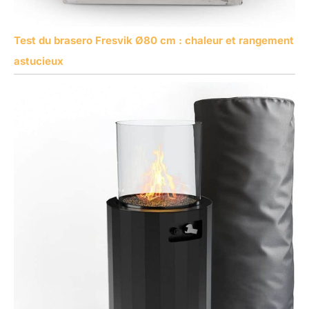
Test du brasero Fresvik Ø80 cm : chaleur et rangement
astucieux