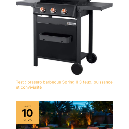
Test : brasero barbecue Spring II 3 feux, puissance
et convivialité
Jan
10
2025