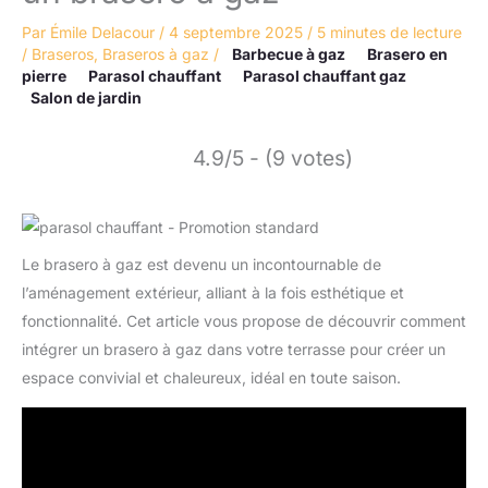
Par
Émile Delacour
/
4 septembre 2025
/
5 minutes de lecture
/
Braseros
,
Braseros à gaz
/
Barbecue à gaz
Brasero en
pierre
Parasol chauffant
Parasol chauffant gaz
Salon de jardin
4.9/5 - (9 votes)
Le brasero à gaz est devenu un incontournable de
l’aménagement extérieur, alliant à la fois esthétique et
fonctionnalité. Cet article vous propose de découvrir comment
intégrer un brasero à gaz dans votre terrasse pour créer un
espace convivial et chaleureux, idéal en toute saison.